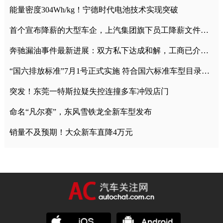
能量密度304Wh/kg！宁德时代电池技术实现突破
首个宣布降薪的大型车企，上汽集团旗下员工降薪文件曝光
奔驰漏油事件最新进展：双方私下达成和解，工商已介入调查
“国六排放标准”7月1号正式实施 符合国六标准车型目录一览
突发！东莞一特斯拉疑失控连撞多车冲毁店门
命名“凡尔赛”，东风雪铁龙全新车型发布
销量不及预期！大众新车直降4万元