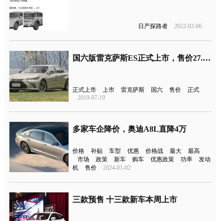
日产探路者
2022-02-06
国六版雷克萨斯ES正式上市，售价27.90-46.80万
正式上市
上市
雷克萨斯
国六
售价
正式
2019-07-19
多家车企降价，奥迪A8L直降4万
价格
补贴
车型
优惠
价格战
最大
最高
市场
政策
新车
购车
优惠政策
功率
发动
机
售价
2024-01-02
三款预售 十三款新车本周上市