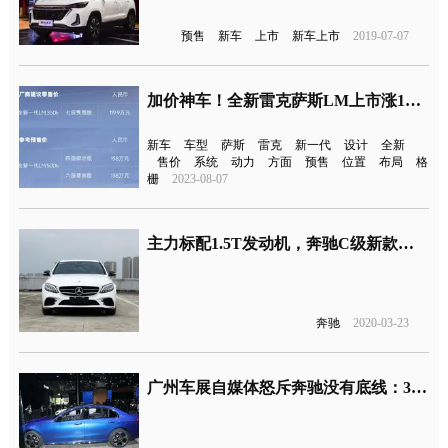
预售
新车
上市
新车上市
2019-07-07
加价神车！全新雷克萨斯LM上市涨11.4万元
新车
车型
萨斯
雷克
新一代
设计
全新
售价
系统
动力
方面
预售
位置
布局
格
栅
2023-08-07
主力标配1.5T发动机，奔驰C级新款上市
奔驰
2020-03-23
广州车展自媒体怒斥奔驰没有底线：30万元奔驰C用1.5T