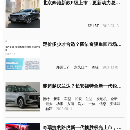
北京奔驰新款E级上市，更新动力总成入门版搭载1.5T四缸发动机
EУ1.5T
2019-03-13
定价多少才合适？四缸奇骏重回市场正式预售
郑州日产
东风日产
奇骏
2021-12-01
能超越汉兰达？长安福特全新一代锐界申报图曝光
福特
新车
车型
长安
兰达
发动机
全新
最大
功率
方面
马力
一体
信息
变速箱
轴距
2022-08-11
奇瑞捷豹路虎新一代揽胜极光上市，售价35.58-41.78万元