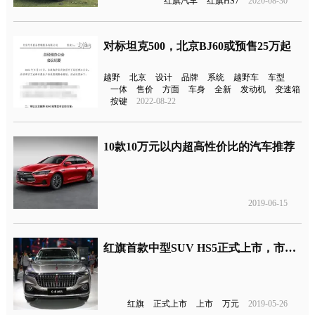
红旗汽车
红旗HS7
2020-08-30
对标坦克500，北京BJ60或预售25万起
越野
北京
设计
品牌
系统
越野车
车型
一体
售价
方面
车身
全新
发动机
变速箱
按键
2022-08-22
10款10万元以内超高性价比的汽车推荐
2019-06-15
红旗首款中型SUV HS5正式上市，市场售价18.38-24.98万元
红旗
正式上市
上市
万元
2019-05-26