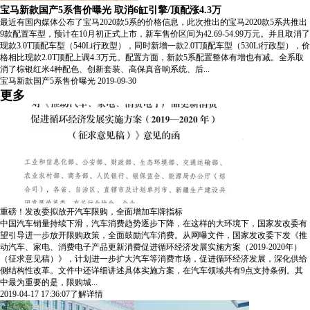
宝马新款国产5系售价曝光 取消6缸引擎/顶配涨4.3万
最近有国内媒体公布了宝马2020款5系的价格信息，此次推出的宝马2020款5系共推出
9款配置车型，预计在10月初正式上市，新车售价区间为42.69-54.99万元。并且取消了
现款3.0T顶配车型（540Li行政型），同时新增一款2.0T顶配车型（530Li行政型），价
格相比现款2.0T顶配上调4.3万元。配置方面，新款5系配置整体有增也有减。全系取
消了棕银红米4种配色、创新套装、高保真音响系统、后...
宝马新款国产5系售价曝光
2019-09-30
更多
重磅！发改委拟放开汽车限购，全面增加车牌指标
中国汽车销量持续下滑，汽车消费趋势逐步下降，在这样的大环境下，国家发改委有
望引导进一步放开限购政策，全面鼓励汽车消费。从网曝文件，国家发改委下发《推
动汽车、家电、消费电子产品更新消费促进循环经济发展实施方案（2019-2020年）
（征求意见稿）》，计划进一步扩大汽车等消费市场，促进循环经济发展，深化供给
侧结构性改革。文件中还详细讲述具体实施方案，在汽车领域共有9点支持条例。其
中最为重要的是，限购城...
2019-04-17 17:36:07
了解详情