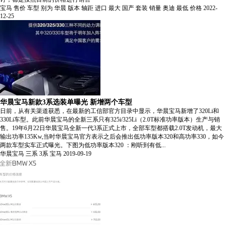
宝马
售价
车型
别为
华晨
版本
轴距
进口
最大
国产
套装
销量
奥迪
最低
价格
2022-
12-25
华晨宝马新款3系选装单曝光 新增两个车型
日前，从有关渠道获悉，在最新的工信部官方目录中显示，华晨宝马新增了320Li和
330Li车型。此前华晨宝马的全新三系只有325i/325Li（2.0T标准功率版本）生产与销
售。19年6月22日华晨宝马全新一代3系正式上市，全部车型都搭载2.0T发动机，最大
输出功率135Kw,当时华晨宝马官方表示之后会推出低功率版本320和高功率330，如今
两款车型实车正式曝光。下图为低功率版本320 ：刚听到有低...
华晨宝马
三系
3系
宝马
2019-09-19