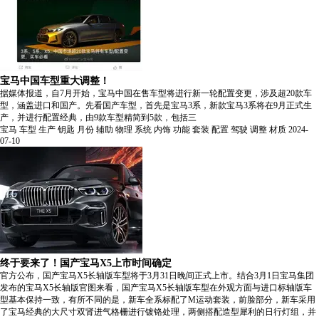
宝马中国车型重大调整！
据媒体报道，自7月开始，宝马中国在售车型将进行新一轮配置变更，涉及超20款车
型，涵盖进口和国产。先看国产车型，首先是宝马3系，新款宝马3系将在9月正式生
产，并进行配置经典，由9款车型精简到5款，包括三
宝马
车型
生产
钥匙
月份
辅助
物理
系统
内饰
功能
套装
配置
驾驶
调整
材质
2024-
07-10
终于要来了！​国产宝马X5上市时间确定
官方公布，国产宝马X5长轴版车型将于3月31日晚间正式上市。结合3月1日宝马集团
发布的宝马X5长轴版官图来看，国产宝马X5长轴版车型在外观方面与进口标轴版车
型基本保持一致，有所不同的是，新车全系标配了M运动套装，前脸部分，新车采用
了宝马经典的大尺寸双肾进气格栅进行镀铬处理，两侧搭配造型犀利的日行灯组，并