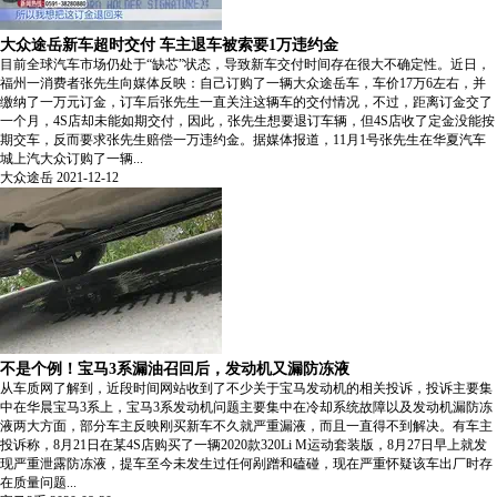
大众途岳新车超时交付 车主退车被索要1万违约金
目前全球汽车市场仍处于“缺芯”状态，导致新车交付时间存在很大不确定性。近日，
福州一消费者张先生向媒体反映：自己订购了一辆大众途岳车，车价17万6左右，并
缴纳了一万元订金，订车后张先生一直关注这辆车的交付情况，不过，距离订金交了
一个月，4S店却未能如期交付，因此，张先生想要退订车辆，但4S店收了定金没能按
期交车，反而要求张先生赔偿一万违约金。据媒体报道，11月1号张先生在华夏汽车
城上汽大众订购了一辆...
大众途岳
2021-12-12
不是个例！宝马3系漏油召回后，发动机又漏防冻液
从车质网了解到，近段时间网站收到了不少关于宝马发动机的相关投诉，投诉主要集
中在华晨宝马3系上，宝马3系发动机问题主要集中在冷却系统故障以及发动机漏防冻
液两大方面，部分车主反映刚买新车不久就严重漏液，而且一直得不到解决。有车主
投诉称，8月21日在某4S店购买了一辆2020款320Li M运动套装版，8月27日早上就发
现严重泄露防冻液，提车至今未发生过任何剐蹭和磕碰，现在严重怀疑该车出厂时存
在质量问题...