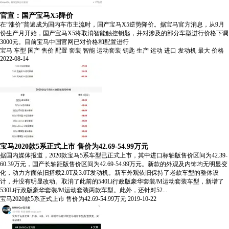
官宣：国产宝马X5降价
在“涨价”普遍成为国内车市主流时，国产宝马X5逆势降价。据宝马官方消息，从9月
份生产月开始，国产宝马X5将取消智能触控钥匙，并对涉及的部分车型进行价格下调
3000元。目前宝马中国官网已对价格和配置进行
宝马
车型
国产
售价
配置
套装
智能
运动套装
钥匙
生产
运动
进口
发动机
最大
价格
2022-08-14
宝马2020款5系正式上市 售价为42.69-54.99万元
据国内媒体报道，2020款宝马5系车型已正式上市，其中进口标轴版售价区间为42.39-
60.39万元，国产长轴距版售价区间为42.69-54.99万元。新款的外观及内饰均无明显变
化，动力方面依旧搭载2.0T及3.0T发动机。新车外观依旧保持了老款车型的整体设
计，并没有明显改动。取消了此前的540Li行政版豪华套装/M运动套装车型，新增了
530Li行政版豪华套装/M运动套装两款车型。此外，还针对52...
宝马2020款5系正式上市 售价为42.69-54.99万元
2019-10-22