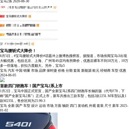
宝马2系
2020-08-30
宝马腰斩式大降价！
6月5日，#宝马腰斩式大降价#话题冲上微博热搜榜首。据报道，市场传闻宝马i3出现
大幅优惠，包括北京、上海、广州等4S店均有所降价，优惠后裸车不到18万元，19万
多一些落地，折扣力度颇大。另外，宝马i5
宝马
汽车
中国
销量
市场
品牌
保时捷
价格
分期
套装
新能源
欧元
经销商
车型
优惠
2024-06-05
首款四门轿跑车！国产宝马2系上市
1月2日，宝马中国正式官宣，国产全新宝马2系四门轿跑车长轴距版（代号F78，下
称“国产全新宝马2系”）正式上市，新车共推出三款车型，包括2款225L M车型以及1
款M235L，售价区间为25.99-3
宝马
全新
国产
车型
设计
运动
市场
方面
轴距
四门
发动机
外观
套装
尺寸
新车
2025-
01-02