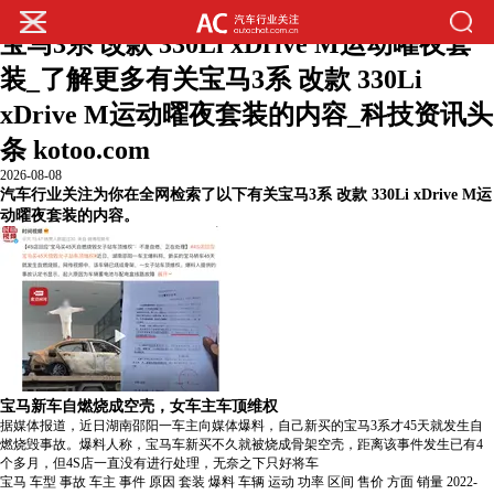
您的位置:
主页
>
汽车行业关注热门内容
>
宝马3系 改款 330Li xDrive M运动曜夜套
装_了解更多有关宝马3系 改款 330Li
xDrive M运动曜夜套装的内容_科技资讯头
条 kotoo.com
2026-08-08
汽车行业关注为你在全网检索了以下有关宝马3系 改款 330Li xDrive M运
动曜夜套装的内容。
宝马新车自燃烧成空壳，女车主车顶维权
据媒体报道，近日湖南邵阳一车主向媒体爆料，自己新买的宝马3系才45天就发生自
燃烧毁事故。爆料人称，宝马车新买不久就被烧成骨架空壳，距离该事件发生已有4
个多月，但4S店一直没有进行处理，无奈之下只好将车
宝马
车型
事故
车主
事件
原因
套装
爆料
车辆
运动
功率
区间
售价
方面
销量
2022-