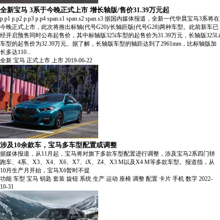
全新宝马 3系于今晚正式上市 增长轴版/售价31.39万元起
p.p1 p.p2 p.p3 p.p4 span.s1 span.s2 span.s3 据国内媒体报道，全新一代华晨宝马3系将在
今晚正式上市，此次将推出标轴(代号G20)/长轴距版(代号G28)两种车型。此前新车已
经开启预售同时公布起售价，其中标轴版325i车型的起售价为31.39万元，长轴版325Li
车型的起售价为32.39万元。据了解，长轴版车型的轴距达到了2961mm，比标轴版加
长多达110...
全新
宝马
正式上市
上市
2019-06-22
涉及10余款车，宝马多车型配置或调整
据媒体报道，从11月起，宝马将对旗下多款车型配置进行调整，涉及宝马2系四门轿
跑车、4系、X3、X4、X6、X7、iX、Z4、X3 M以及X4 M等多款车型。报道指，从
10月生产月开始，宝马X6暂时不提
功能
车型
宝马
钥匙
套装
旋钮
系统
生产
运动
座椅
调整
配置
卡片
手机
数字
2022-
10-31