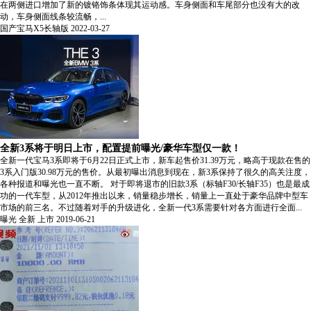
在两侧进口增加了新的镀铬饰条体现其运动感。车身侧面和车尾部分也没有大的改
动，车身侧面线条较流畅，...
国产宝马X5长轴版
2022-03-27
全新3系将于明日上市，配置提前曝光/豪华车型仅一款！
全新一代宝马3系即将于6月22日正式上市，新车起售价31.39万元，略高于现款在售的
3系入门版30.98万元的售价。从最初曝出消息到现在，新3系保持了很久的高关注度，
各种报道和曝光也一直不断。 对于即将退市的旧款3系（标轴F30/长轴F35）也是最成
功的一代车型，从2012年推出以来，销量稳步增长，销量上一直处于豪华品牌中型车
市场的前三名。不过随着对手的升级进化，全新一代3系需要针对各方面进行全面...
曝光
全新
上市
2019-06-21