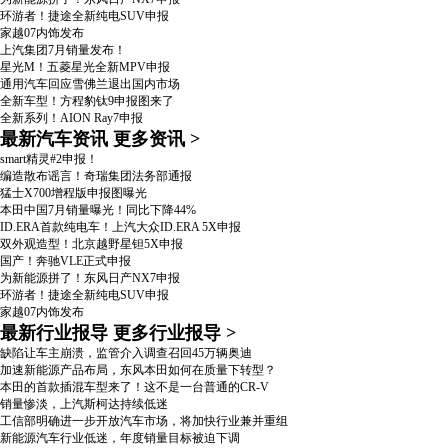
环游者！捷途全新纯电SUV申报
家越07内饰发布
上汽集团7月销量发布！
星光M！五菱星光全新MPV申报
通用汽车回应雪佛兰退出国内市场
全新车型！方程豹钛9申报图来了
全新系列！AION Ray7申报
最新汽车资讯
更多资讯
>
smart精灵#2申报！
编造散布谣言！奇瑞集团法务部通报
猛士X700增程版申报图曝光
本田中国7月销量曝光！同比下降44%
ID.ERA首款纯电车！上汽大众ID.ERA 5X申报
双外观造型！北京越野星钽5X申报
国产！奔驰VLE正式申报
为新能源拼了！东风日产NX7申报
环游者！捷途全新纯电SUV申报
家越07内饰发布
最新行业报导
更多行业报导
>
缺陷让车主崩溃，监管介入调查召回45万辆奥迪
加速新能源产品布局，东风本田如何在质量下转型？
本田的首款插混车型来了！这不是一台普通的CR-V
销量惨淡，上汽斯柯达持续低迷
工信部明确进一步开放汽车市场，将加快行业兼并重组
新能源汽车行业低迷，年度销量目标被迫下调