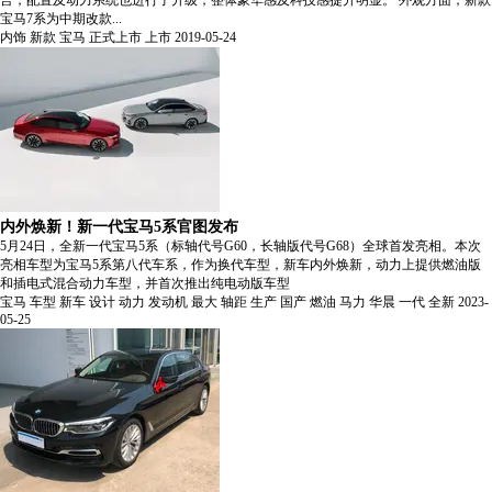
言，配置及动力系统也进行了升级，整体豪华感及科技感提升明显。 外观方面，新款
宝马7系为中期改款...
内饰
新款
宝马
正式上市
上市
2019-05-24
内外焕新！新一代宝马5系官图发布
5月24日，全新一代宝马5系（标轴代号G60，长轴版代号G68）全球首发亮相。本次
亮相车型为宝马5系第八代车系，作为换代车型，新车内外焕新，动力上提供燃油版
和插电式混合动力车型，并首次推出纯电动版车型
宝马
车型
新车
设计
动力
发动机
最大
轴距
生产
国产
燃油
马力
华晨
一代
全新
2023-
05-25