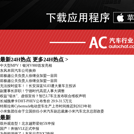
最新24H热点
更多24H热点
>
中大型MPV！银河V900首发亮相
东风本田汽车公司换帅
前极越公关负责人徐继业加盟一亩田
前极越公关负责人徐继业加盟一亩田
无法按时提车！！长安深蓝SL03遭大量车主投诉
副董事长辞职！宁德时代高层人事大调整
权益“缩水”、虚假宣传？智己L7车主发布联合维权声明
长城魏摩卡DHT-PHEV公布售价 29.9-31.5万元
特斯拉将Cybertruck电动货车生产上市时间推迟到2023年初
小米集团任命于立国担任小米汽车副总裁兼小米汽车北京总部政委
最新
双外观造型！北京越野星钽5X申报
国产！奔驰VLE正式申报
为新能源拼了！东风日产NX7申报