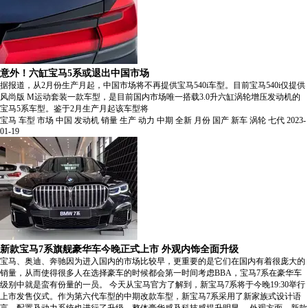
意外！六缸宝马5系或退出中国市场
据报道，从2月份生产月起，中国市场将不再提供宝马540i车型。目前宝马540i仅提供
风尚版 M运动套装一款车型，是目前国内市场唯一搭载3.0升六缸涡轮增压发动机的
宝马5系车型。鉴于2月生产月起该车型将
宝马
车型
市场
中国
发动机
销量
生产
动力
中期
全新
月份
国产
新车
涡轮
七代
2023-
01-19
新款宝马7系旗舰豪华车今晚正式上市 外观内饰全面升级
宝马、奥迪、奔驰因为进入国内的市场比较早，更重要的是它们在国内有着很庞大的
销量，从而使得很多人在选择豪车的时候都会第一时间考虑BBA，宝马7系在豪华车
级别中就是蛮有份量的一员。 今天从宝马官方了解到，新宝马7系将于今晚19:30举行
上市发售仪式。作为第六代车型的中期改款车型，新宝马7系采用了新家族式设计语