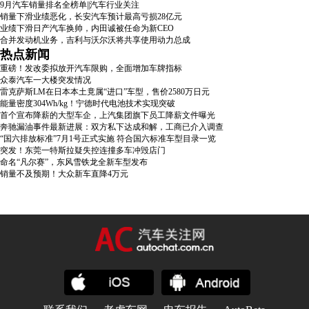
9月汽车销量排名全榜单||汽车行业关注
销量下滑业绩恶化，长安汽车预计最高亏损28亿元
业绩下滑日产汽车换帅，内田诚被任命为新CEO
合并发动机业务，吉利与沃尔沃将共享使用动力总成
热点新闻
重磅！发改委拟放开汽车限购，全面增加车牌指标
众泰汽车一大楼突发情况
雷克萨斯LM在日本本土竟属“进口”车型，售价2580万日元
能量密度304Wh/kg！宁德时代电池技术实现突破
首个宣布降薪的大型车企，上汽集团旗下员工降薪文件曝光
奔驰漏油事件最新进展：双方私下达成和解，工商已介入调查
“国六排放标准”7月1号正式实施 符合国六标准车型目录一览
突发！东莞一特斯拉疑失控连撞多车冲毁店门
命名“凡尔赛”，东风雪铁龙全新车型发布
销量不及预期！大众新车直降4万元