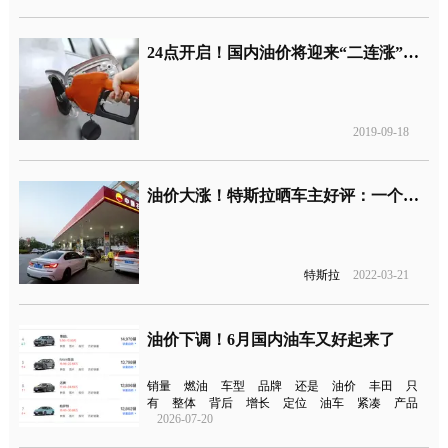
24点开启！国内油价将迎来“二连涨”，购车热度或减弱
2019-09-18
油价大涨！特斯拉晒车主好评：一个月80元电费，真香！
特斯拉
2022-03-21
油价下调！6月国内油车又好起来了
销量
燃油
车型
品牌
还是
油价
丰田
只
有
整体
背后
增长
定位
油车
紧凑
产品
2026-07-20