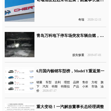
奇瑞
2020-12-11
青岛万科地下停车场突发车辆自燃，殃及40多辆汽车损失惨重
损失惨重
2019-07-01
6月国内畅销车型榜，Model Y重返第一
销量
车型
吉利
理想
品牌
售价
方程
旗
下
汽车
特斯
特斯拉
产品
小米
市场
油
价
2026-07-17
重大变动！一汽解放董事长总经理调整