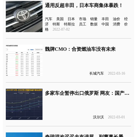
通用反超丰田，日本车商集体暴跌！
汽车
美国
日本
市场
销量
丰田
油价
经
济
特斯
特斯拉
员工
数据
中国
消费
价
格
2022-07-02
魏牌CMO：合资燃油车没有未来
长城汽车
2022-03-16
多家车企暂停出口俄罗斯 网友：国产车机会来了
沃尔沃
2022-03-01
奇瑞混改迟迟未有进展，副董事长屡屡澄清：混改顺利进行