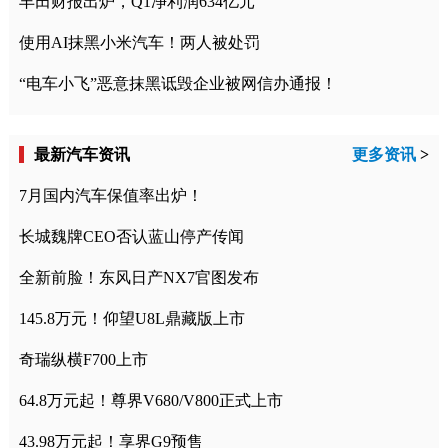
丰田财报出炉，Q1净利润634亿元
使用AI抹黑小米汽车！两人被处罚
“电车小飞”恶意抹黑诋毁企业被网信办通报！
最新汽车资讯
更多资讯
>
7月国内汽车保值率出炉！
长城魏牌CEO否认蓝山停产传闻
全新前脸！东风日产NX7官图发布
145.8万元！仰望U8L鼎藏版上市
奇瑞纵横F700上市
64.8万元起！尊界V680/V800正式上市
43.98万元起！享界G9预售