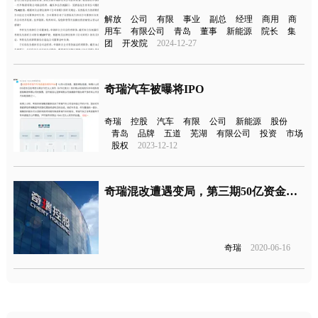
解放
公司
有限
事业
副总
经理
商用
商
用车
有限公司
青岛
董事
新能源
院长
集
团
开发院
2024-12-27
奇瑞汽车被曝将IPO
奇瑞
控股
汽车
有限
公司
新能源
股份
青岛
品牌
五道
芜湖
有限公司
投资
市场
股权
2023-12-12
奇瑞混改遭遇变局，第三期50亿资金尚未到位
奇瑞
2020-06-16