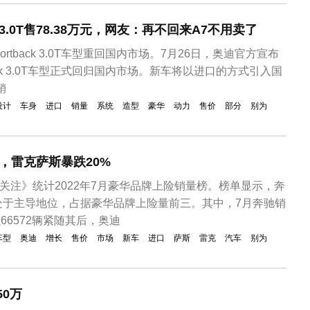
3.0T售78.38万元，网友：再不回来A7不用卖了
ortback 3.0T车型重回国内市场。7月26日，奥迪官方宣布
back 3.0T车型正式回归国内市场。新车将以进口的方式引入国
销
设计
车身
进口
销量
系统
造型
豪华
动力
售价
部分
别为
，雷克萨斯暴跌20%
业关注》统计2022年7月豪华品牌上险销量榜。榜单显示，奔
处于主导地位，占据豪华品牌上险量前三。其中，7月奔驰销
以66572辆紧随其后，奥迪
车型
奥迪
增长
售价
市场
新车
进口
萨斯
雷克
汽车
别为
50万