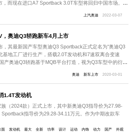
，而现在进口A7 Sportback 3.0T车型将回归中国市场。据
5TSFI quattro尊享版市场中指导价约79.00万元。据了解，
上汽奥迪
2022-03-07
...
V，奥迪Q3轿跑新车4月上市
，其最新国产车型奥迪Q3 Sportback正式定名为“奥迪Q3
北基地工厂进行生产，搭载2.0T发动机和7速双离合变速
国产奥迪Q3轿跑基于MQB平台打造，视为Q3车型中的衍生
奥迪Q3的设计思路，前脸部分设计布局与全新Q3一模一
奥迪
新车上市
2020-03-01
用了蜂窝状，彰显运动感。车身侧面是新车的最大亮点，也
..
1.4T发动机
家族（2024款）正式上市，其中新奥迪Q3指导价为27.98-
 Sportback指导价为29.28-34.11万元。作为中期改款车
方面
发动机
最大
全新
功率
设计
运动
内饰
动力
国产
外观