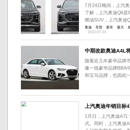
7月24日晚间，上汽
了解，上汽奥迪Q6是继
燃油SUV，上汽奥迪Q
奥迪
车型
新车
最大
2022-07-24
中期改款奥迪A4L
随着近几年豪华品牌
像一线豪华品牌BBA
和宝马品牌，也因此
款车型的到来，价格
上汽奥迪年销目标4
1月日，上汽奥迪A7L
式。同时，上汽奥迪A7L