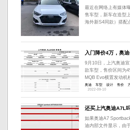
最近在网络上有媒体曝
售车型，新车在造型
海外新S4同款）搭配
明年第一季度正式上
示，随着国内豪华车市
市场认可度逐步提升。奥迪
入门降价4万，奥迪
9月10日，上汽奥迪
款车型，售价区间为45
MQB Evo横置发动
奥迪
车型
设计
售价
2022-09-10
还买上汽奥迪A7L吗
如果奥迪A7 Sport
迪内部文件显示，由于更加