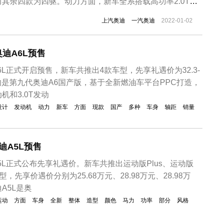
其余四款为四驱。动力方面，新车全系搭载高功率2.0T涡
将于2022年3月起正式交付。从外观来看，奥迪A7L
上汽奥迪
一汽奥迪
2022-01-02
与55TFSI车型并没有太大的不同，新车前进气格栅依旧采用...
奥迪A6L预售
6L正式开启预售，新车共推出4款车型，先享礼遇价为32.3-
出的是第九代奥迪A6国产版，基于全新燃油车平台PPC打造，
机和3.0T发动
设计
发动机
动力
新车
方面
现款
国产
多种
车身
轴距
销量
迪A5L预售
5L正式公布先享礼遇价。新车共推出运动版Plus、运动版
车型，先享价遇价分别为25.68万元、28.98万元、28.98万
A5L是奥
运动
方面
车身
全新
整体
造型
颜色
马力
功率
部分
风格