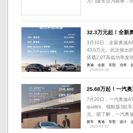
入门版车型为前驱，而
轮增压四缸发动机，并
45TFSI的整体造型
32.3万元起！全新
3月10日，全新奥迪A
43.6万元。此次推
搭载2.0T高低功率发动
奥迪
全新
车型
功率
2026-03-10
25.68万起！一汽奥
7月20日，一汽奥迪A
quattro、领航版3款
元。据了解，一汽奥迪
新车
奥迪
车型
设计
2025-07-20