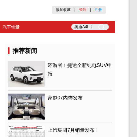
添加收藏
|
登陆
|
注册
汽车销量
推荐新闻
环游者！捷途全新纯电SUV申
报
家越07内饰发布
上汽集团7月销量发布！