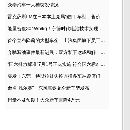
众泰汽车一大楼突发情况
雷克萨斯LM在日本本土竟属“进口”车型，售价2580万日元
能量密度304Wh/kg！宁德时代电池技术实现突破
首个宣布降薪的大型车企，上汽集团旗下员工降薪文件曝光
奔驰漏油事件最新进展：双方私下达成和解，工商已介入调查
“国六排放标准”7月1号正式实施 符合国六标准车型目录一览
突发！东莞一特斯拉疑失控连撞多车冲毁店门
命名“凡尔赛”，东风雪铁龙全新车型发布
销量不及预期！大众新车直降4万元