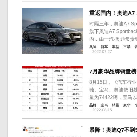
重返国内！奥迪A7 
时隔三年，奥迪A7 Sp
旗下奥迪A7 Sport
内，由一汽-奥迪负责
奥迪
新车
车型
市场
2022-07-27
7月豪华品牌销量榜
8月15日，《汽车行
驰、宝马、奥迪依旧
量为74422辆，宝马
品牌
宝马
销量
豪华
2022-08-15
暴降！奥迪Q7不到