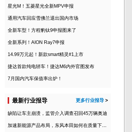
星光M！五菱星光全新MPV申报
通用汽车回应雪佛兰退出国内市场
全新车型！方程豹钛9申报图来了
全新系列！AION Ray7申报
14.99万元起！新款smart精灵#1上市
捷达首款纯电轿车！捷达M6内外官图发布
7月国内汽车保值率出炉！
最新行业报导
更多行业报导
>
缺陷让车主崩溃，监管介入调查召回45万辆奥迪
加速新能源产品布局，东风本田如何在质量下转型？