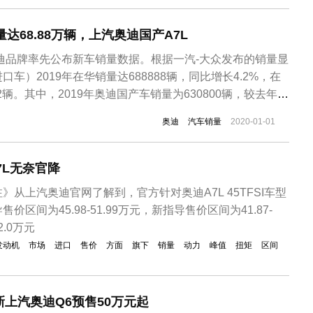
量达68.88万辆，上汽奥迪国产A7L
奥迪品牌率先公布新车销量数据。根据一汽-大众发布的销量显
车）2019年在华销量达688888辆，同比增长4.2%，在
92辆。其中，2019年奥迪国产车销量为630800辆，较去年同
到91.5%。根据11月的销量统计来看，奥迪2019年将只能排
奥迪
汽车销量
2020-01-01
11月宝马集团在华销量达655783辆，奔驰品牌的...
7L无奈官降
从上汽奥迪官网了解到，官方针对奥迪A7L 45TFSI车型
区间为45.98-51.99万元，新指导售价区间为41.87-
2.0万元
发动机
市场
进口
售价
方面
旗下
销量
动力
峰值
扭矩
区间
新上汽奥迪Q6预售50万元起