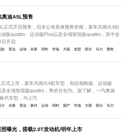
-40.99万元。除了售价上涨外，奥迪A4L...
奥迪A5L预售
A5L正式开启预售，但未公布具体预售价格，新车共推出4款
quattro、运动版Plus以及全域智混版quattro，其中全
型择日开启
现款
雷达
运动
全新
同时
市场
方面
造型
部分
马力
预售
5L正式上市，新车共推出4款车型，包括领航版、运动版
lus以及全域智混版quattro，售价分别为。据了解，一汽奥迪
的换代车型，与上汽
设计
全新
雷达
换代
运动
同时
国产
市场
方面
部分
马力
照曝光，搭载2.0T发动机/明年上市