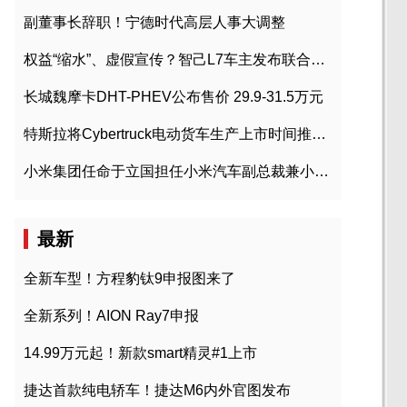
副董事长辞职！宁德时代高层人事大调整
权益“缩水”、虚假宣传？智己L7车主发布联合维权声明
长城魏摩卡DHT-PHEV公布售价 29.9-31.5万元
特斯拉将Cybertruck电动货车生产上市时间推迟到2023年初
小米集团任命于立国担任小米汽车副总裁兼小米汽车北京总部政委
最新
全新车型！方程豹钛9申报图来了
全新系列！AION Ray7申报
14.99万元起！新款smart精灵#1上市
捷达首款纯电轿车！捷达M6内外官图发布