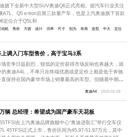
奥迪旗下全新中大型SUV奥迪Q6正式亮相。据汽车行业关注
A7L、Q5 e-tron后第三款量产车，也是上汽奥迪旗下首款
6定位介于Q5L和
发动机
售价
方面
设计
功率
尺寸
别为
布局
造型
中大
定位
将上调入门车型售价，高于宝马3系
市场竞争日益剧烈，较低的定价获得市场反响也将越大，就
中的奥迪A4L，不单只在终端优惠或是定价上都是低于奔驰
一直保持在国内豪华市场上销量最高的车型。但随着中期改
也将随即上涨。
奥迪A4
2020-02-29
万辆 总经理：希望成为国产豪车天花板
 55TFSI在上汽奥迪品牌旗舰中心“奥迪进取汇”举行交车仪
 45TFSI正式上市，售价区间为45.97-51.97万元，其中