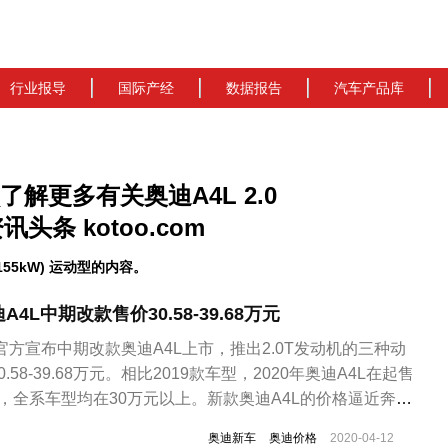
行业报导
国际产经
数据报告
汽车产品库
动型_了解更多有关奥迪A4L 2.0
讯头条 kotoo.com
155kW) 运动型的内容。
L中期改款售价30.58-39.68万元
官方宣布中期改款奥迪A4L上市，推出2.0T发动机的三种动
58-39.68万元。相比2019款车型，2020年奥迪A4L在起售
，全系车型均在30万元以上。新款奥迪A4L的价格逼近奔驰
距。目前奔驰C级别全系售价区间为30.78-47.48万元，宝
奥迪新车
奥迪价格
2020-04-12