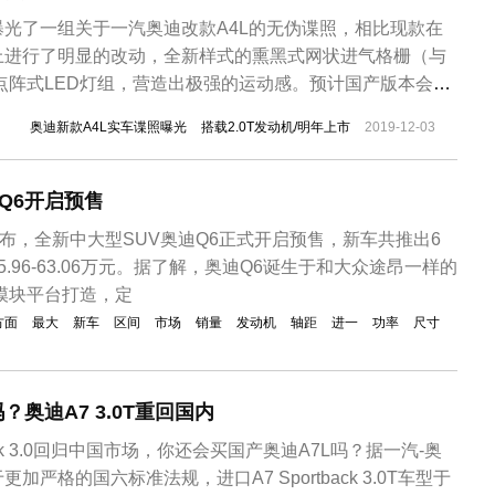
光了一组关于一汽奥迪改款A4L的无伪谍照，相比现款在
上进行了明显的改动，全新样式的熏黑式网状进气格栅（与
点阵式LED灯组，营造出极强的运动感。预计国产版本会在
市，将对标竞品车型宝马新3系。此前一汽奥迪内部资料显
奥迪新款A4L实车谍照曝光
搭载2.0T发动机/明年上市
2019-12-03
场消费趋于年轻化、个性化，且奔驰AMG、宝马M系车型
需要加快Audi ...
Q6开启预售
宣布，全新中大型SUV奥迪Q6正式开启预售，新车共推出6
.96-63.06万元。据了解，奥迪Q6诞生于和大众途昂一样的
机模块平台打造，定
方面
最大
新车
区间
市场
销量
发动机
轴距
进一
功率
尺寸
？奥迪A7 3.0T重回国内
back 3.0回归中国市场，你还会买国产奥迪A7L吗？据一汽-奥
严格的国六标准法规，进口A7 Sportback 3.0T车型于