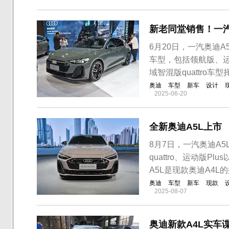
马3系售价区间为29.39
新老同堂销售！一汽
6月20日，一汽奥迪
车型，包括领航版、运动版
域智混版quattro车
奥迪
车型
新车
设计
2025-06-20
全新奥迪A5L上市
8月7日，一汽奥迪A
quattro、运动版P
A5L是现款奥迪A4L
奥迪
车型
新车
现款
2025-08-07
奥迪新款A4L实车谍