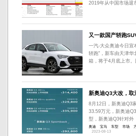
2019年从中国市场退市
价格表显示，奥迪A7 5
新奥迪A7 Sportback 3.
又一款国产轿跑SU
一汽-大众奥迪今日宣布
轿跑”，新车由天津华
箱，将于4月底上市。
车型。新车整体延续了
样，但进气格栅则采
是奥迪Q3轿跑相比全新.
新奥迪Q3大改，取消
8月12日，新奥迪Q3
33.59万元，新奥迪Q3
型，新奥迪Q3针对外
奥迪
宝马
车型
市场
2023-08-13