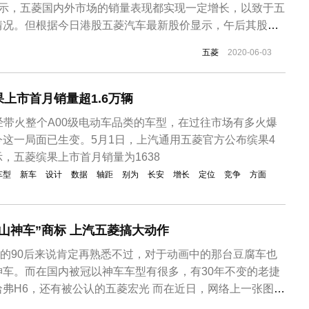
显示，五菱国内外市场的销量表现都实现一定增长，以致于五
情况。但根据今日港股五菱汽车最新股价显示，午后其股价
成交额超3400万港元。如果单纯因为销量增长不至于让五菱
五菱
2020-06-03
幅。对此，经过了解后才得知，使得五菱汽车今日股价出现
摊经济”的概念。对于...
上市首月销量超1.6万辆
曾经带火整个A00级电动车品类的车型，在过往市场有多火爆
这一局面已生变。5月1日，上汽通用五菱官方公布缤果4
，五菱缤果上市首月销量为1638
车型
新车
设计
数据
轴距
别为
长安
增长
定位
竞争
方面
山神车”商标 上汽五菱搞大动作
的90后来说肯定再熟悉不过，对于动画中的那台豆腐车也
神车。而在国内被冠以神车车型有很多，有30年不变的老捷
有被公认的五菱宏光 而在近日，网络上一张图片
车股份有限公司正在申请“秋名山神车”的商标，不过目前官