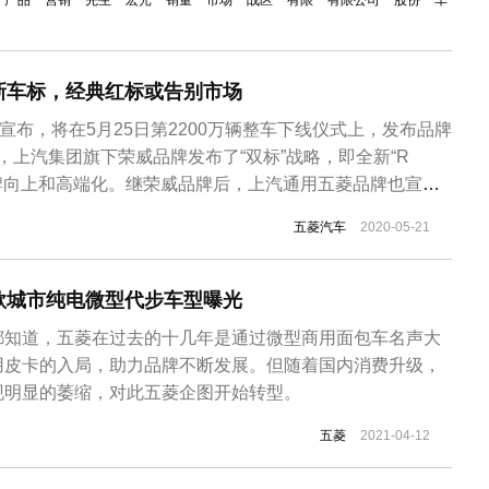
产品
营销
先生
宏光
销量
市场
战区
有限
有限公司
股份
车
新车标，经典红标或告别市场
外宣布，将在5月25日第2200万辆整车下线仪式上，发布品牌
日，上汽集团旗下荣威品牌发布了“双标”战略，即全新“R
品牌向上和高端化。继荣威品牌后，上汽通用五菱品牌也宣布
5月25日五菱品牌将举办第2200万辆整车下线仪式，以此
五菱汽车
2020-05-21
也将正式发布，已经使用33年的五菱经典红标或成为历
有...
款城市纯电微型代步车型曝光
都知道，五菱在过去的十几年是通过微型商用面包车名声大
用皮卡的入局，助力品牌不断发展。但随着国内消费升级，
现明显的萎缩，对此五菱企图开始转型。
五菱
2021-04-12