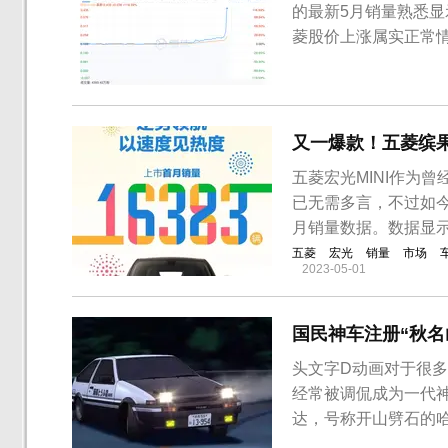
的最新5月销量熟悉
菱股价上涨属实正常
一度暴涨至120%，
汽车出现如此大的涨
暴涨情况的是一个叫“地
又一爆款！五菱缤果
五菱宏光MINI作为
已无需多言，不过如今
月销量数据。数据显示
五菱
宏光
销量
市场
2023-05-01
国民神车注册“秋名
头文字D动画对于很多
经常被调侃成为一代
达，号称开山劈石的哈弗H6，还
显示，上汽通用五菱汽