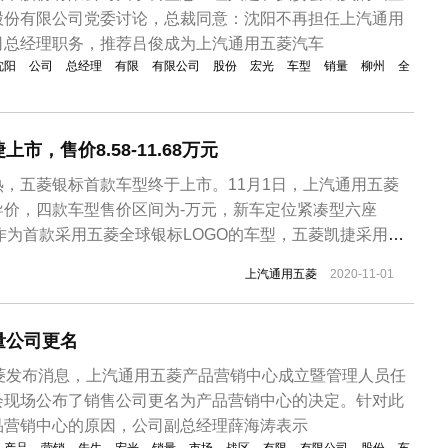
股份有限公司党委讨论，总裁同意：沈阳不再担任上汽通用
司总经理职务，推荐吕俊成为上汽通用五菱汽车
沈阳
公司
总经理
有限
有限公司
股份
宏光
车型
销量
柳州
全
市，售价8.58-11.68万元
，五菱银标首款车型终于上市。11月1日，上汽通用五菱
导价，四款车型售价区间为-万元，新车定位紧凑型六座
作为首款采用五菱全球银标LOGO的车型，五菱凯捷采用了
鹰翼阵格栅内部由多根镀铬件横向贯穿，分体式大灯搭配五
上汽通用五菱
2020-11-01
车身侧面，五菱凯捷采用了较为平直的线条，搭配悬浮式车
毂造型，进一步提升了整车...
量公司更名
五菱发布消息，上汽通用五菱产品营销中心成立暨管理人员任
会现场公布了销售公司更名为产品营销中心的决定。针对此
品营销中心的原因，公司副总经理薛海涛表示