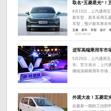
取名“五菱星光”！
8月15日，上汽通用
新车型，新车采用五
车型，预计新车将在
五菱
新车
车型
设计
2023-08-16
进军高端乘用车市
5月25日，上汽通用
布。官方表示，上汽
继续深耕商用车市场，
下线整车的代号为Vic
款MPV车型，其车内将
型并不止MPV一款车..
外观大改！五菱宏
在最新一期的工信部