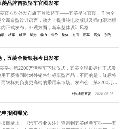
五菱品牌首款轿车官图发布
五菱官方对外发布旗下首款轿车——五菱星光官图。作为全
菱全新造型设计语言，动力上提供纯电动版以及插电混动版
年内正式发布。外观方面，新车整体设计风格
电动
轿车
轴距
星光
动力
售价
整体
方面
用车
高分
别为
场，五菱全新银标今日发布
五菱举办第2200万辆整车下线仪式，五菱全球银标也正式发
通用五菱将同时对外销售红标车型产品，不同的是，红标将
而银标则负责更高端的乘用车市场。发布会上第2200万辆
tory，首次搭载了全新银色LOGO，从外观和尺寸来看是一
上汽通用五菱
2020-05-25
采用“2+2+2”的三排共6座布局。未来，搭载五菱银标的车
.
光申报图曝光
申报目录上，《汽车行业关注》查询到五菱经典车型——五