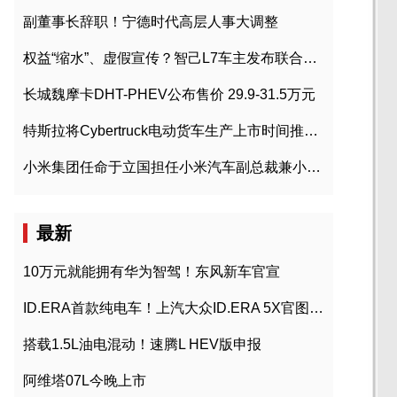
副董事长辞职！宁德时代高层人事大调整
权益“缩水”、虚假宣传？智己L7车主发布联合维权声明
长城魏摩卡DHT-PHEV公布售价 29.9-31.5万元
特斯拉将Cybertruck电动货车生产上市时间推迟到2023年初
小米集团任命于立国担任小米汽车副总裁兼小米汽车北京总部政委
最新
10万元就能拥有华为智驾！东风新车官宣
ID.ERA首款纯电车！上汽大众ID.ERA 5X官图发布
搭载1.5L油电混动！速腾L HEV版申报
阿维塔07L今晚上市