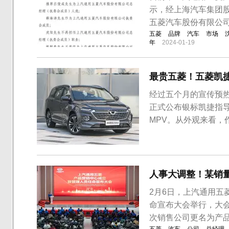
示，经上海汽车集团
五菱汽车股份有限公
五菱
品牌
汽车
市场
年
2024-01-19
最贵五菱！五菱凯捷上
经过五个月的宣传预热
正式公布银标凯捷指
MPV。从外观来看，
全新的设计语言，猎
菱全球银标LOGO。
顶设计以及大尺寸的轮
人事大调整！某销
2月6日，上汽通用
命宣布大会举行，大
次销售公司更名为产