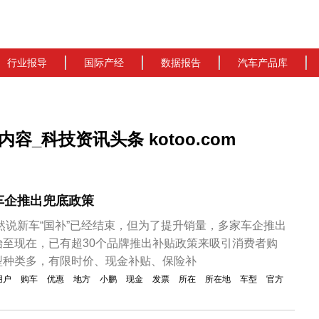
行业报导
国际产经
数据报告
汽车产品库
_科技资讯头条 kotoo.com
车企推出兜底政策
虽然说新车“国补”已经结束，但为了提升销量，多家车企推出
至现在，已有超30个品牌推出补贴政策来吸引消费者购
型种类多，有限时价、现金补贴、保险补
用户
购车
优惠
地方
小鹏
现金
发票
所在
所在地
车型
官方