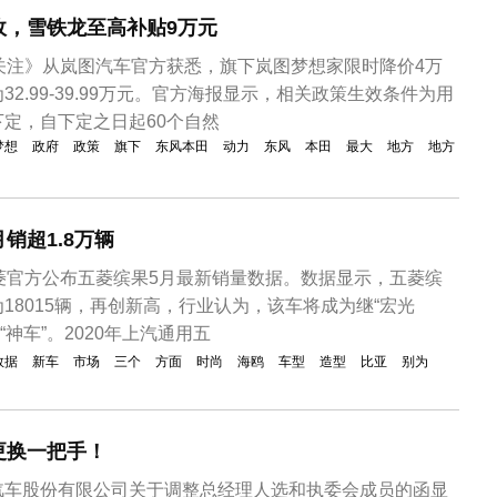
政，雪铁龙至高补贴9万元
关注》从岚图汽车官方获悉，旗下岚图梦想家限时降价4万
2.99-39.99万元。官方海报显示，相关政策生效条件为用
定，自下定之日起60个自然
梦想
政府
政策
旗下
东风本田
动力
东风
本田
最大
地方
地方
销超1.8万辆
菱官方公布五菱缤果5月最新销量数据。数据显示，五菱缤
18015辆，再创新高，行业认为，该车将成为继“宏光
款“神车”。2020年上汽通用五
数据
新车
市场
三个
方面
时尚
海鸥
车型
造型
比亚
别为
更换一把手！
汽车股份有限公司关于调整总经理人选和执委会成员的函显