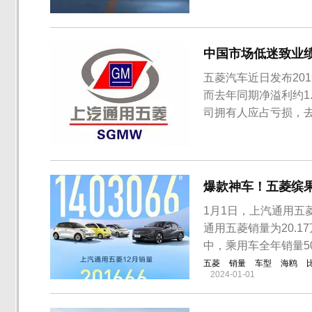
方并未对此发表任何
中国市场低迷致业绩
五菱汽车近日发布20
而去年同期净溢利约1.
司拥有人应占亏损，去
滑的原因，五菱汽车
他工业服务部门的收入
团、美国通用汽车和...
爆款神车！五菱缤果累
1月1日，上汽通用五
通用五菱销量为20.17
中，乘用车全年销量50
五菱
销量
车型
海鸥
2024-01-01