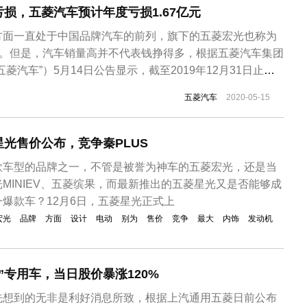
损，五菱汽车预计年度亏损1.67亿元
方面一直处于中国品牌汽车的前列，旗下的五菱宏光也称为
”。但是，汽车销量高并不代表钱挣得多，根据五菱汽车集团
菱汽车”）5月14日公告显示，截至2019年12月31日止年
目之评估，预期于截至2019年12月31日止年度将录得净亏
五菱汽车
2020-05-15
，与初步未经审核业绩公告相比之报告数值为净利润114.5万
光售价公布，竞争秦PLUS
款车型的品牌之一，不管是被誉为神车的五菱宏光，还是当
MINIEV、五菱缤果，而最新推出的五菱星光又是否能够成
爆款车？12月6日，五菱星光正式上
宏光
品牌
方面
设计
电动
别为
售价
竞争
最大
内饰
发动机
”专用车，当日股价暴涨120%
先想到的无非是利好消息所致，根据上汽通用五菱日前公布