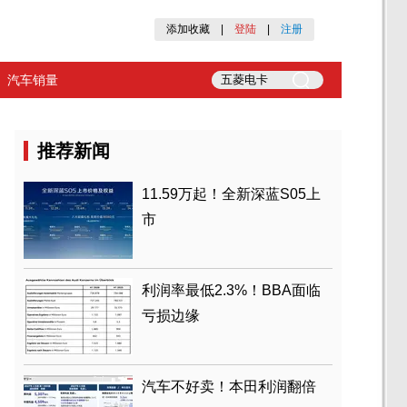
添加收藏
|
登陆
|
注册
汽车销量
推荐新闻
11.59万起！全新深蓝S05上
市
利润率最低2.3%！BBA面临
亏损边缘
汽车不好卖！本田利润翻倍