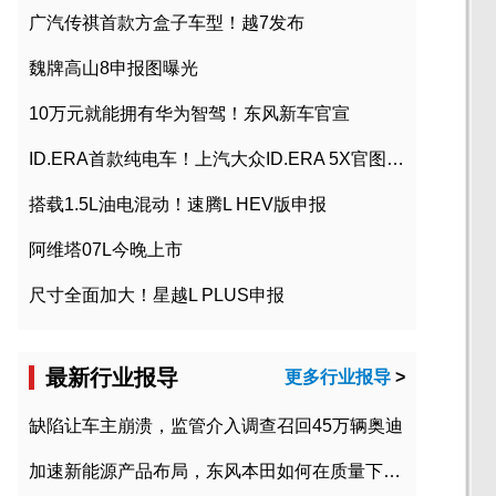
广汽传祺首款方盒子车型！越7发布
魏牌高山8申报图曝光
10万元就能拥有华为智驾！东风新车官宣
ID.ERA首款纯电车！上汽大众ID.ERA 5X官图发布
搭载1.5L油电混动！速腾L HEV版申报
阿维塔07L今晚上市
尺寸全面加大！星越L PLUS申报
最新行业报导
更多行业报导
>
缺陷让车主崩溃，监管介入调查召回45万辆奥迪
加速新能源产品布局，东风本田如何在质量下转型？