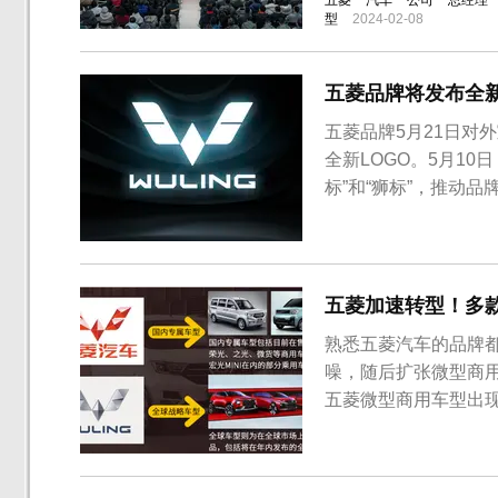
五菱
汽车
公司
总经理
型
2024-02-08
五菱品牌将发布全
五菱品牌5月21日对
全新LOGO。5月10
标”和“狮标”，推动
换标，据官方消息称，
同时五菱品牌全球银标
史。实际上五菱品牌早就
五菱加速转型！多
熟悉五菱汽车的品牌
噪，随后扩张微型商
五菱微型商用车型出