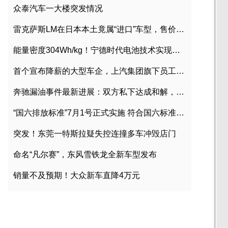
众泰汽车一大楼突发情况
雷克萨斯LM在日本本土竟属“进口”车型，售价2580万日元
能量密度304Wh/kg！宁德时代电池技术实现突破
首个宣布降薪的大型车企，上汽集团旗下员工降薪文件曝光
奔驰漏油事件最新进展：双方私下达成和解，工商已介入调查
“国六排放标准”7月1号正式实施 符合国六标准车型目录一览
突发！东莞一特斯拉疑失控连撞多车冲毁店门
命名“凡尔赛”，东风雪铁龙全新车型发布
销量不及预期！大众新车直降4万元