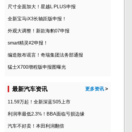
尺寸全面加大！星越L PLUS申报
全新宝马iX3长轴距版申报！
外观大调整！新款海豹07申报
smart精灵#2申报！
编造散布谣言！奇瑞集团法务部通报
猛士X700增程版申报图曝光
最新汽车资讯
更多资讯
>
11.59万起！全新深蓝S05上市
利润率最低2.3%！BBA面临亏损边缘
汽车不好卖！本田利润翻倍