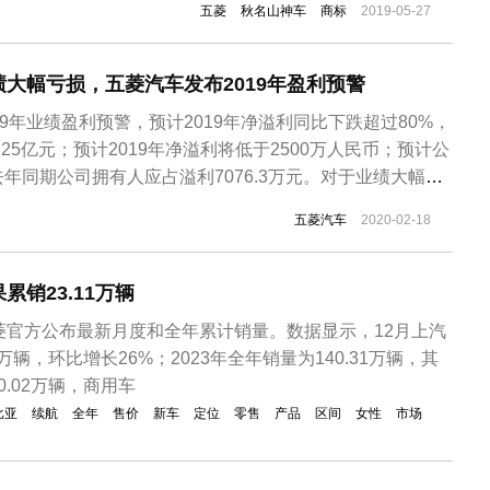
五菱
秋名山神车
商标
2019-05-27
相关消息。在国家工商行政管理总局经济信息中心也能查询
到该商标处于申请状态。 秋明...
大幅亏损，五菱汽车发布2019年盈利预警
19年业绩盈利预警，预计2019年净溢利同比下跌超过80%，
25亿元；预计2019年净溢利将低于2500万人民币；预计公
年同期公司拥有人应占溢利7076.3万元。对于业绩大幅下
表示主要是因为中国市场低迷的市场环境导致车零部件及其
五菱汽车
2020-02-18
同比大幅减少。据资料显示，2002年，五菱汽车与上汽集
销23.11万辆​
菱官方公布最新月度和全年累计销量。数据显示，12月上汽
万辆，环比增长26%；2023年全年销量为140.31万辆，其
.02万辆，商用车
比亚
续航
全年
售价
新车
定位
零售
产品
区间
女性
市场