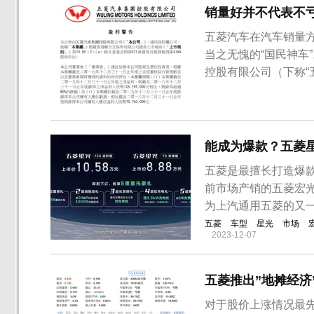
销量好并不代表不亏
五菱汽车在汽车销量
当之无愧的“国民神车
控股有限公司（下称“五
度未经审核综合管理帐
损约1.67亿元人民币
元。五菱汽车表示...
能成为爆款？五菱星
五菱是最擅长打造爆
前市场产销的五菱宏光
为上汽通用五菱的又一
五菱
车型
星光
市场
2023-12-07
五菱推出”地摊经济
对于股价上涨情况最