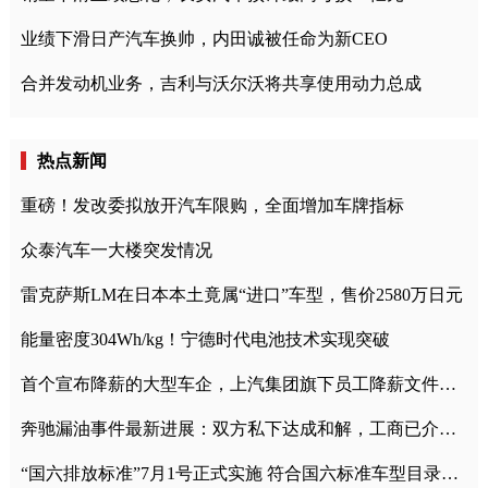
业绩下滑日产汽车换帅，内田诚被任命为新CEO
合并发动机业务，吉利与沃尔沃将共享使用动力总成
热点新闻
重磅！发改委拟放开汽车限购，全面增加车牌指标
众泰汽车一大楼突发情况
雷克萨斯LM在日本本土竟属“进口”车型，售价2580万日元
能量密度304Wh/kg！宁德时代电池技术实现突破
首个宣布降薪的大型车企，上汽集团旗下员工降薪文件曝光
奔驰漏油事件最新进展：双方私下达成和解，工商已介入调查
“国六排放标准”7月1号正式实施 符合国六标准车型目录一览