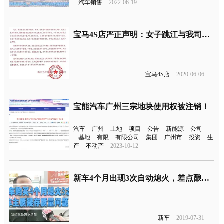
汽车销售
2022-06-19
宝马4S店严正声明：女子跳江与我司无任何关系
宝马4S店
2020-06-06
宝能汽车广州三宗地块使用权被注销！
汽车
广州
土地
项目
公告
新能源
公司
基地
有限
有限公司
集团
广州市
投资
生
产
不动产
2023-10-12
新车4个月出现3次自动熄火，差点酿成大祸
新车
2019-07-31