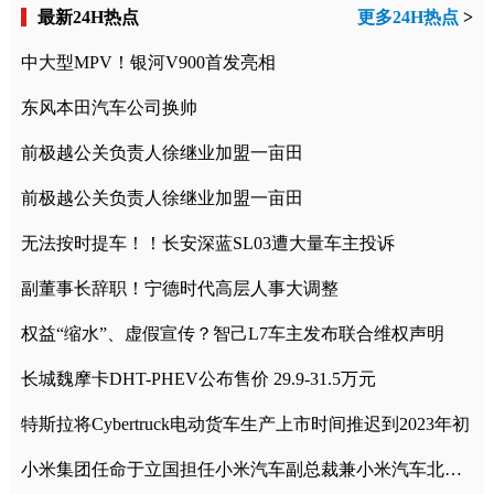
最新24H热点
更多24H热点
>
中大型MPV！银河V900首发亮相
东风本田汽车公司换帅
前极越公关负责人徐继业加盟一亩田
前极越公关负责人徐继业加盟一亩田
无法按时提车！！长安深蓝SL03遭大量车主投诉
副董事长辞职！宁德时代高层人事大调整
权益“缩水”、虚假宣传？智己L7车主发布联合维权声明
长城魏摩卡DHT-PHEV公布售价 29.9-31.5万元
特斯拉将Cybertruck电动货车生产上市时间推迟到2023年初
小米集团任命于立国担任小米汽车副总裁兼小米汽车北京总部政委