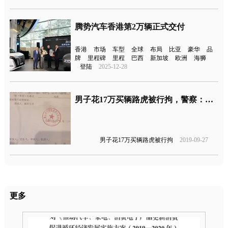
腾势汽车香港第2万辆正式交付
香港
市场
车型
全球
布局
比亚
豪华
品
牌
里程碑
里程
巴西
新加坡
欧洲
海狮
登陆
2025-12-28
男子花17万买辆路虎被行拘，警察：号牌行驶证都是假的！
男子花17万买辆路虎被行拘
2019-09-27
更多