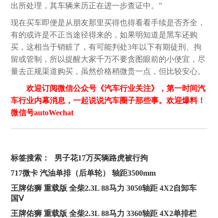
出所处理，其车辆来历正在进一步查证中。”
现在买车即便是从朋友那里买得也得看看手续是否齐全，
有的或许是不正当途径得来的，如果明知道是黑车还购
买，这相当于销赃了，有可能判处3年以下有期徒刑、拘
留或管制，所以提醒大家千万不要贪图眼前的小便宜，尽
量去正规渠道购买，虽然价格稍微贵一点，但比较安心。
欢迎订阅微信公众号《汽车行业关注》，第一时间汽
车行业内幕消息，一起说说汽车圈子那些事。欢迎爆料！
微信号autoWechat
标签搜索：
男子花17万买辆路虎被行拘
717微卡 汽油单排（后单轮） 轴距3500mm
王牌佑狮 重载版 全柴2.3L 88马力 3050轴距 4X2自卸车
国Ⅴ
王牌佑狮 重载版 全柴2.3L 88马力 3360轴距 4X2单排栏