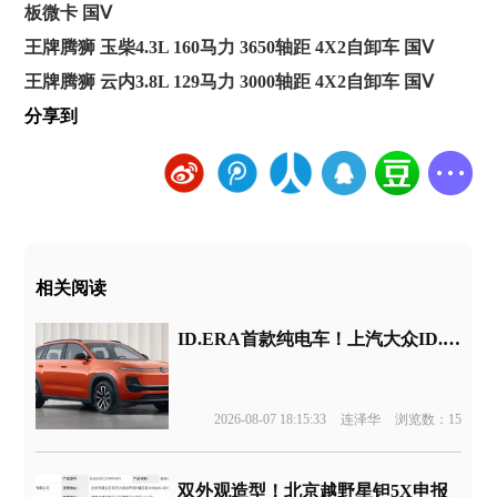
板微卡 国Ⅴ
王牌腾狮 玉柴4.3L 160马力 3650轴距 4X2自卸车 国Ⅴ
王牌腾狮 云内3.8L 129马力 3000轴距 4X2自卸车 国Ⅴ
分享到
相关阅读
ID.ERA首款纯电车！上汽大众ID.ERA 5X申报
2026-08-07 18:15:33
连泽华
浏览数：15
双外观造型！北京越野星钽5X申报