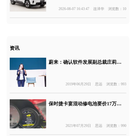
2026-08-07 16:43:47
连泽华
浏览数：10
资讯
蔚来：确认软件发展副总裁庄莉离职，目前已交接工作
2019年06月29日
思远
浏览数：993
保时捷卡宴混动修电池要价17万，保时捷卡宴插混车主：供了个爹
2021年07月29日
思远
浏览数：990