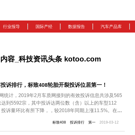
行业报导
国际产经
数据报告
汽车产品库
C的内容_科技资讯头条 kotoo.com
汽车投诉排行，标致408轮胎开裂投诉位居第一！
网统计，2019年2月车质网接到的有效投诉信息共涉及565
达到5592宗，其中投诉达两位数（含）以上的车型112
投诉量环比有所下降，，较2018年同期上涨11.5%。在去
得当而自愿申请撤诉的信息后，2019年2月投诉量前20的
标致408
投诉排行
第一
2019-03-12
：第一 标致408 轮胎开裂 减震器异响第二上汽通用别克英