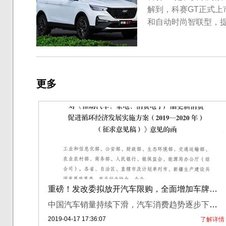
解到，科赛GT正式上
和自动时尚智联型，提供5
赛GT已经在今年4月
整车以星舰为设计语
栅尺寸更大，并且点阵.
更多
重磅！发改委拟放开汽车限购，全面增加车牌指标
中国汽车销量持续下滑，汽车消费趋势逐步下降，在这样的大环境下，国家发改委有望引导进一步放开限购政策，全面鼓励汽车消费。从网曝文件，国家发改委下发《推动汽车、家电、消费电子产品更新消费促进循环经济发展实施方案（2019-2020年）（征求意见稿）》，计划进一步扩大汽车等消费市场，促进循环经济发展，深化供给侧结构性改革。文件中还详细讲述具体实施方案，在汽车领域共有9点支持条例。其中最为重要的是，限购城...
2019-04-17 17:36:07
了解详情