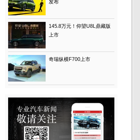
发布
145.8万元！仰望U8L鼎藏版
上市
奇瑞纵横F700上市