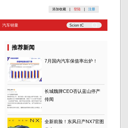
添加收藏
|
登陆
|
注册
汽车销量
推荐新闻
7月国内汽车保值率出炉！
长城魏牌CEO否认蓝山停产
传闻
全新前脸！东风日产NX7官图