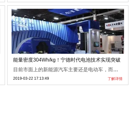
能量密度304Wh/kg！宁德时代电池技术实现突破
目前市面上的新能源汽车主要还是电动车，而续航是电动车的一大硬伤，问题的根本还是电动车所使用的动力电池能量密度迟迟没有突破性的发展，现在宁德时代传来了好消息，该公司研发出了电池质量能量密度达304Wh/kg的样品。宁德时代最新消息，该公司研发团队攻克动力电池正极和负极材料等关键核心技术，开发出比能量(质量能量密度)达304Wh/kg的样品，在国际市场上处于领先地位。业内分析认为，目前宁德时代的技术突...
2019-03-22 17:13:49
了解详情