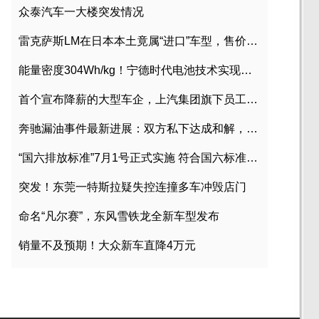
众泰汽车一大楼突发情况
雷克萨斯LM在日本本土竟属“进口”车型，售价2580万日元
能量密度304Wh/kg！宁德时代电池技术实现突破
首个宣布降薪的大型车企，上汽集团旗下员工降薪文件曝光
奔驰漏油事件最新进展：双方私下达成和解，工商已介入调查
“国六排放标准”7月1号正式实施 符合国六标准车型目录一览
突发！东莞一特斯拉疑失控连撞多车冲毁店门
命名“凡尔赛”，东风雪铁龙全新车型发布
销量不及预期！大众新车直降4万元