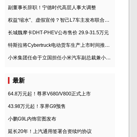
副董事长辞职！宁德时代高层人事大调整
权益“缩水”、虚假宣传？智己L7车主发布联合维权声明
长城魏摩卡DHT-PHEV公布售价 29.9-31.5万元
特斯拉将Cybertruck电动货车生产上市时间推迟到2023年初
小米集团任命于立国担任小米汽车副总裁兼小米汽车北京总部政委
最新
64.8万元起！尊界V680/V800正式上市
43.98万元起！享界G9预售
小鹏G9L内饰官图发布
延长20年！上汽通用签署合资续约协议