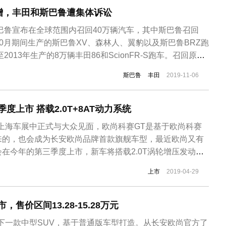
增，丰田和斯巴鲁遭集体诉讼
斯巴鲁宣布在全球范围内召回40万辆汽车，其中斯巴鲁召回
3年10月期间生产的斯巴鲁XV、森林人、翼豹以及斯巴鲁BRZ跑
2013年生产的8万辆丰田86和ScionFR-S跑车。召回原因
弹簧可能出现断裂，导致车辆熄火，从而引发交通事故。当
斯巴鲁
丰田
2019-11-06
在中国向国家市场监督管理总局备案，其中斯巴鲁召回部分
度上市 搭载2.0T+8AT动力系统
上海车展中正式与大众见面，欧尚科赛GT是基于欧尚科赛
来的，也会成为长安欧尚品牌首款旗舰车型，最近欧尚又有
在今年的第三季度上市，新车将搭载2.0T涡轮增压发动机
用全新的设计语言，与现款科赛相比，前进气格栅变化较
上市
2019-04-29
用矩形设计，新车车窗A柱、B柱、C柱采用了黑色涂装，采
顶设计，使新车看上去更...
售价区间13.28-15.28万元
下一款中型SUV，基于普通版车型打造。从长安欧尚官方了