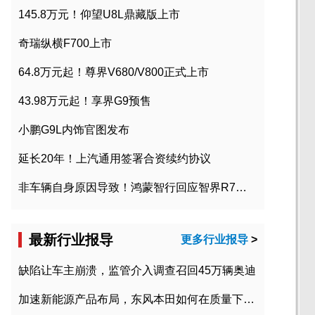
145.8万元！仰望U8L鼎藏版上市
奇瑞纵横F700上市
64.8万元起！尊界V680/V800正式上市
43.98万元起！享界G9预售
小鹏G9L内饰官图发布
延长20年！上汽通用签署合资续约协议
非车辆自身原因导致！鸿蒙智行回应智界R7起火事故
最新行业报导
更多行业报导
>
缺陷让车主崩溃，监管介入调查召回45万辆奥迪
加速新能源产品布局，东风本田如何在质量下转型？