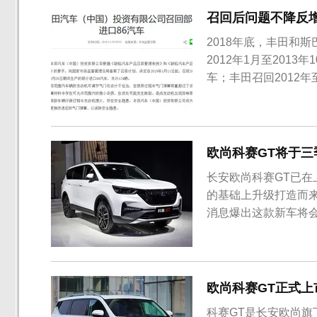
召回后问题不降反
2018年底，丰田和
2012年1月至201
车；丰田召回2012年至
是由于发动机阀中的
时，丰田和斯巴鲁也
进口森林人、X...
欧尚科赛GT将于三季
长安欧尚科赛GT已在
的基础上升级打造而
消息爆出这款新车将会
。外观方面，新车采
大。而且格栅内部采
用时下流行的悬浮式车
欧尚科赛GT正式上市，
科赛GT是长安欧尚旗