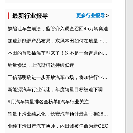
最新行业报导
更多行业报导
>
缺陷让车主崩溃，监管介入调查召回45万辆奥迪
加速新能源产品布局，东风本田如何在质量下转型？
本田的首款插混车型来了！这不是一台普通的CR-V
销量惨淡，上汽斯柯达持续低迷
工信部明确进一步开放汽车市场，将加快行业兼并重组
新能源汽车行业低迷，年度销量目标被迫下调
9月汽车销量排名全榜单||汽车行业关注
销量下滑业绩恶化，长安汽车预计最高亏损28亿元
业绩下滑日产汽车换帅，内田诚被任命为新CEO