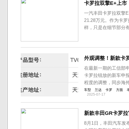
卡罗拉双擎E+上市，补
一汽丰田卡罗拉双擎E
21.28万元。作为
样，只是在细节部分有
动机、双电机和电池组
耗为1.3L/100km
了六大...
外观调整！新款卡罗
在最新一期的工信部
卡罗拉锐放的新车申
程度的调整，同步海
车型
兰达
卡罗
方面
2025-07-17
新款丰田GR卡罗
8月1日，丰田汽车发