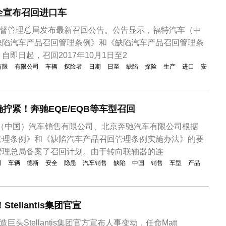
企宣布召回进口车
监督管理总局发布最新召回公告。公告显示，福特汽车（中
缺陷汽车产品召回管理条例》和《缺陷汽车产品召回管理条
即日起，召回2017年10月1日至2
有限
有限公司
车辆
探险者
日期
日至
缺陷
探险
生产
进口
安
拧紧！奔驰EQE/EQB等车型召回
驰（中国）汽车销售有限公司、北京奔驰汽车有限公司根据
管理条例》和《缺陷汽车产品召回管理条例实施办法》的要
管理总局备案了召回计划。由于转向联轴器的连
司
车辆
德斯
安全
隐患
汽车销售
缺陷
中国
销售
车型
产品
tellantis集团官宣
巨头Stellantis集团官方宣布人事变动，任命Matt