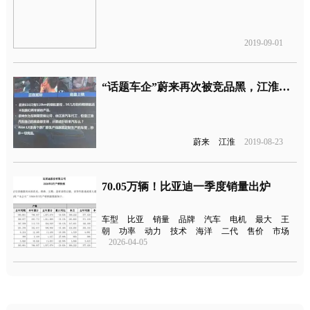
2019-09-01
“话题车企”蔚来再次被竞品黑，江淮也中枪
蔚来
江淮
2019-08-23
70.05万辆！比亚迪一季度销量出炉
车型
比亚
销量
品牌
汽车
电机
最大
王
朝
功率
动力
技术
海洋
二代
售价
市场
2026-04-05