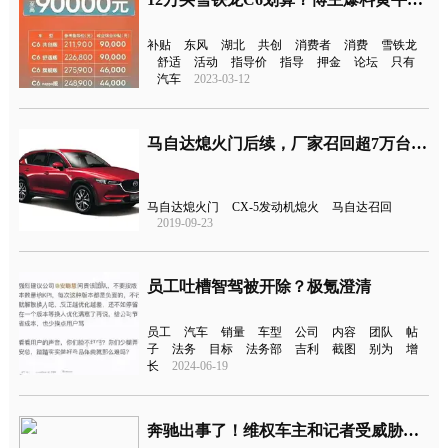
补贴
东风
湖北
共创
消费者
消费
雪铁龙
舒适
活动
指导价
指导
押金
论坛
只有
汽车
2023-03-12
马自达熄火门后续，厂家召回超7万台CX-5更换燃油泵芯
马自达熄火门
CX-5发动机熄火
马自达召回
2019-09-23
员工吐槽智驾被开除？极氪澄清
员工
汽车
销量
车型
公司
内容
团队
帖
子
法务
目标
法务部
吉利
截图
别为
增
长
2024-06-19
奔驰出事了！维权车主和记者受威胁，4S店售后经理：为你女儿积德