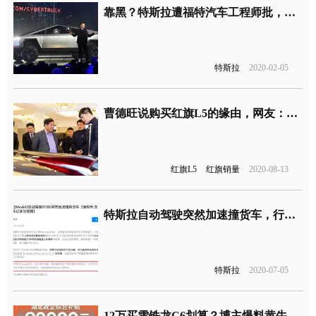
靠黑？特斯拉遭福特汽车工程师批，其质量和物流太糟糕
特斯拉
2020-02-05
曹德旺说购买红旗L5的缘由，网友：说的都是实在话
红旗L5
红旗销量
2020-08-13
特斯拉自动驾驶突然加速撞货车，行车记录仪视频曝光
特斯拉
2020-07-05
12万买雪铁龙C6划算？博主爆料黄牛销售套路深