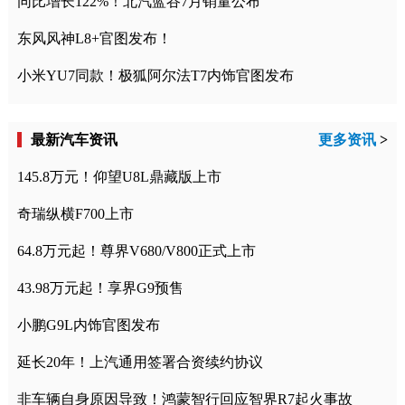
同比增长122%！北汽蓝谷7月销量公布
东风风神L8+官图发布！
小米YU7同款！极狐阿尔法T7内饰官图发布
最新汽车资讯
更多资讯
>
145.8万元！仰望U8L鼎藏版上市
奇瑞纵横F700上市
64.8万元起！尊界V680/V800正式上市
43.98万元起！享界G9预售
小鹏G9L内饰官图发布
延长20年！上汽通用签署合资续约协议
非车辆自身原因导致！鸿蒙智行回应智界R7起火事故