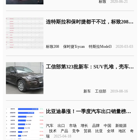
标致
2020-06-21
连特斯拉和保时捷都干不过，标致208获得2020年度汽车大奖
标致208
保时捷Tcycan
特斯拉Model3
2020-03-03
工信部第323批新车：SUV扎堆，壳车成主流？
新车
工信部
2019-08-16
比亚迪暴涨！一季度汽车出口销量榜出炉
汽车
出口
市场
增长
品牌
中国
新能源
技术
产品
竞争
贸易
比亚
全球
地区
奇
瑞
2025-04-18