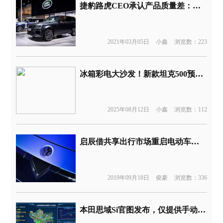
捷豹路虎CEO承认产品质量差：每年损失10万辆车
2021年03月05日
小鑫
浏览数：223
冰箱彩电大沙发！新款坦克500预售36万元起
2025年08月12日
小鑫
浏览数：112
启辰借共享出行市场重启电动车攻势！ 须介入出行平台
2019年09月18日
俊豪
浏览数：336
本田思域Si官图发布，仅提供手动挡版本