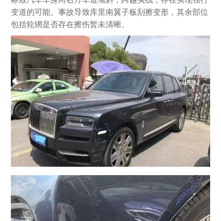
变道的可能。事故导致库里南翼子板刮擦变形，其余部位
包括轮辋是否存在擦伤暂未清晰。