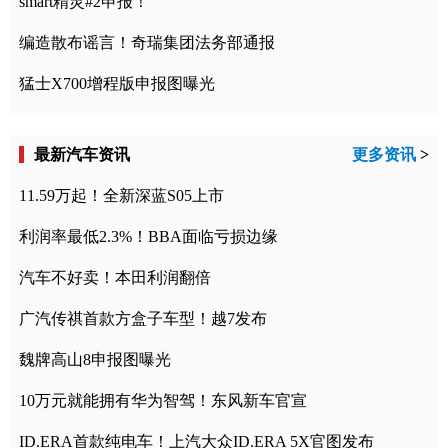
smart精灵#2申报！
编造散布谣言！奇瑞集团法务部通报
猛士X700增程版申报图曝光
最新汽车资讯
更多资讯
>
11.59万起！全新深蓝S05上市
利润率最低2.3%！BBA面临亏损边缘
汽车不好卖！本田利润翻倍
广汽传祺首款方盒子车型！越7发布
魏牌高山8申报图曝光
10万元就能拥有华为智驾！东风新车官宣
ID.ERA首款纯电车！上汽大众ID.ERA 5X官图发布