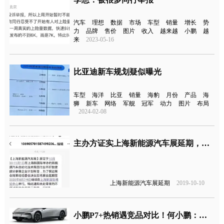
汽车
理想
数据
市场
车型
销量
增长
势
力
品牌
售价
图片
收入
越来越
小鹏
越
来
2023-05-16
比亚迪新车规划疑似曝光
车型
海洋
比亚
销量
海豹
月份
产品
海
狮
新车
网络
军舰
冠军
动力
图片
布局
2024-02-08
主办方证实上海新能源汽车展延期，但延期原因并非半数车企倒闭
上海新能源汽车展延期
2019-10-10
小鹏P7+热销遇竞品对比！何小鹏：求放过