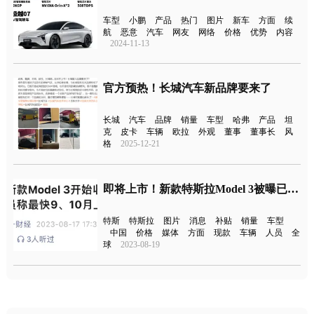
车型
小鹏
产品
热门
图片
新车
方面
续
航
恶意
汽车
网友
网络
价格
优势
内容
2024-11-13
官方预热！长城汽车新品牌要来了
长城
汽车
品牌
销量
车型
哈弗
产品
坦
克
皮卡
车辆
欧拉
外观
董事
董事长
风
格
2025-12-21
即将上市！新款特斯拉Model 3被曝已开始收订单
特斯
特斯拉
图片
消息
补贴
销量
车型
中国
价格
媒体
方面
现款
车辆
人员
全
球
2023-08-19