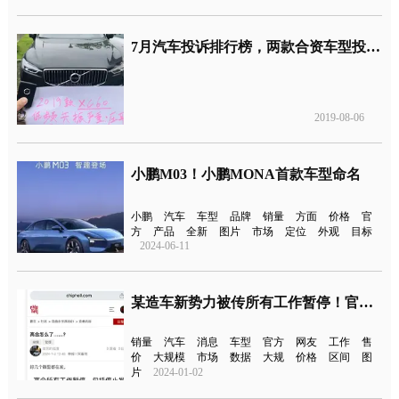
7月汽车投诉排行榜，两款合资车型投诉量飙升
2019-08-06
小鹏M03！小鹏MONA首款车型命名
小鹏
汽车
车型
品牌
销量
方面
价格
官
方
产品
全新
图片
市场
定位
外观
目标
2024-06-11
某造车新势力被传所有工作暂停！官方回应
销量
汽车
消息
车型
官方
网友
工作
售
价
大规模
市场
数据
大规
价格
区间
图
片
2024-01-02