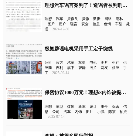
理想汽车谣言案判了！造谣者被判刑七个月
理想
汽车
摄像头
摄像
数据
网络
隐私
图片
用户
谣言
安全
信息
色情
车型
处
理
2024-12-30
极氪辟谣电机采用手工定子绕线
公司
官方
汽车
车型
电机
图片
生产
供
应商
吉利
旗下
智能
照片
网友
供应
手
工
2025-02-14
保密协议1000万元！理想i8内饰被提前泄密
理想
车型
媒体
新车
设计
事件
保密
信
息
公司
汽车
内饰
图片
小鹏
陈震
拍摄
2025-07-14
李想：被很多同行举报