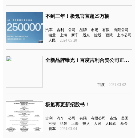
不到三年！极氪官宣超25万辆
汽车
吉利
公司
品牌
市场
有限
有限公司
销量
上海
新车
股东
控股
聪慧
上市公司
人民
2024-05-20
全新品牌曝光！百度吉利合资公司正式成立
百度
2021-03-02
极氪再更新招股书！
吉利
汽车
公司
有限
有限公司
市场
美国
亏损
品牌
上海
投入
人民
人民币
基金
新车
2024-05-04