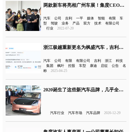
​两款新车将亮相广州车展！集度CEO：我们不做赔本赚吆喝事
汽车
公司
吉利
一平
媒体
智能
有限
车
型
驾驶
业务
产品
双方
技术
有限公司
行业
2022-07-20
浙江极越重新更名为枫盛汽车，吉利工业成新股东
汽车
公司
有限
有限公司
吉利
浙江
科技
集团
枫叶
控股
车型
康迪
启征
公告
名
称
2025-04-25
2020诞生了这些新汽车品牌，几乎全为新能源汽车
汽车行业
汽车市场
汽车品牌
2020-12-29
集度汽车人事变更！一公司董事长卸任