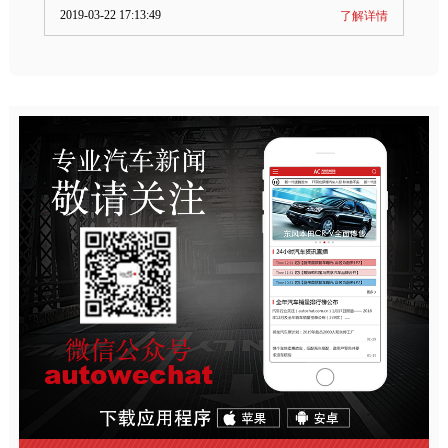
2019-03-22 17:13:49
了解详情