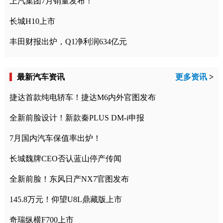
上汽集团7月销量发布！
长城H10上市
丰田财报出炉，Q1净利润634亿元
最新汽车资讯
更多资讯
>
捷达首款纯电轿车！捷达M6内外官图发布
全新前脸设计！新款秦PLUS DM-i申报
7月国内汽车保值率出炉！
长城魏牌CEO否认蓝山停产传闻
全新前脸！东风日产NX7官图发布
145.8万元！仰望U8L鼎藏版上市
奇瑞纵横F700上市