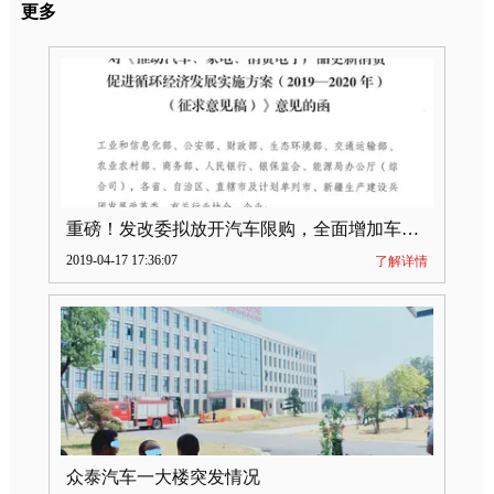
更多
重磅！发改委拟放开汽车限购，全面增加车牌指标
2019-04-17 17:36:07
了解详情
众泰汽车一大楼突发情况