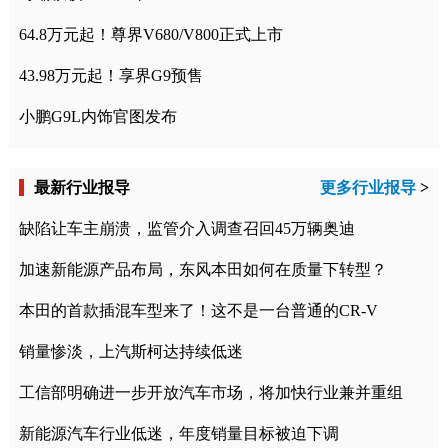
64.8万元起！尊界V680/V800正式上市
43.98万元起！享界G9预售
小鹏G9L内饰官图发布
最新行业报导
更多行业报导
>
缺陷让车主崩溃，监管介入调查召回45万辆奥迪
加速新能源产品布局，东风本田如何在质量下转型？
本田的首款插混车型来了！这不是一台普通的CR-V
销量惨淡，上汽斯柯达持续低迷
工信部明确进一步开放汽车市场，将加快行业兼并重组
新能源汽车行业低迷，年度销量目标被迫下调