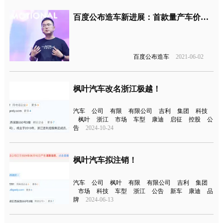
百度公布造车新进展：首款量产车价格超20万元
百度公布造车
2021-06-02
枫叶汽车改名浙江极越！
汽车
公司
有限
有限公司
吉利
集团
科技
枫叶
浙江
市场
车型
康迪
启征
控股
公
告
2024-10-24
枫叶汽车拟注销！
汽车
公司
枫叶
有限
有限公司
吉利
集团
市场
科技
车型
浙江
公告
新车
康迪
品
牌
2024-06-13