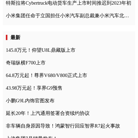
特斯拉将Cybertruck电动货车生产上市时间推迟到2023年初
小米集团任命于立国担任小米汽车副总裁兼小米汽车北京总部政委
最新
145.8万元！仰望U8L鼎藏版上市
奇瑞纵横F700上市
64.8万元起！尊界V680/V800正式上市
43.98万元起！享界G9预售
小鹏G9L内饰官图发布
延长20年！上汽通用签署合资续约协议
非车辆自身原因导致！鸿蒙智行回应智界R7起火事故