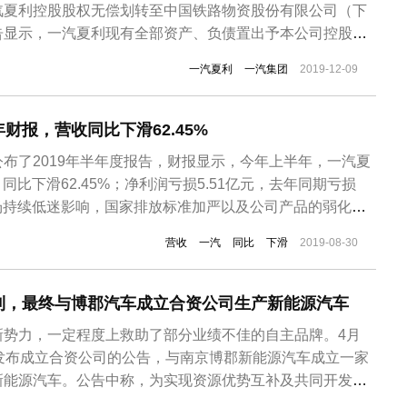
汽夏利控股股权无偿划转至中国铁路物资股份有限公司（下
告显示，一汽夏利现有全部资产、负债置出予本公司控股股
时通过发行股份购买资产的方式购买中铁物晟科技发展有限
一汽夏利
一汽集团
2019-12-09
）控股权，本次交易构成上市公司重大资产重组。据启信宝
有限公司成立于2018年7...
财报，营收同比下滑62.45%
布了2019年半年度报告，财报显示，今年上半年，一汽夏
，同比下滑62.45%；净利润亏损5.51亿元，去年同期亏损
市场持续低迷影响，国家排放标准加严以及公司产品的弱化、
、销售渠道弱化等因素影响，公司销量持续走低。据统计，
营收
一汽
同比
下滑
2019-08-30
共生产威志和骏派轿车1126辆，同比下滑93.34%，销售
利，最终与博郡汽车成立合资公司生产新能源汽车
新势力，一定程度上救助了部分业绩不佳的自主品牌。4月
式发布成立合资公司的公告，与南京博郡新能源汽车成立一家
新能源汽车。公告中称，为实现资源优势互补及共同开发新
夏利拟以整车相关土地、厂房、设备等资产负债出资，南京