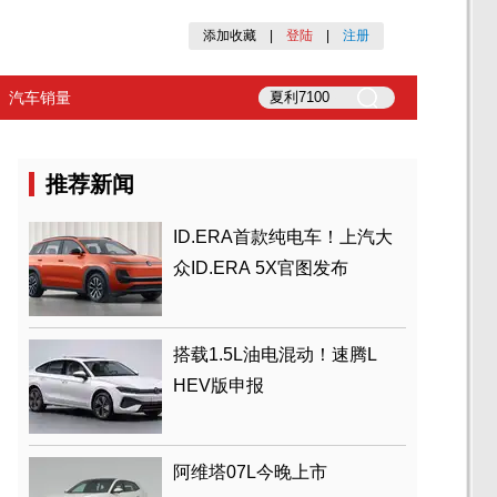
添加收藏
|
登陆
|
注册
汽车销量
推荐新闻
ID.ERA首款纯电车！上汽大
众ID.ERA 5X官图发布
搭载1.5L油电混动！速腾L
HEV版申报
阿维塔07L今晚上市