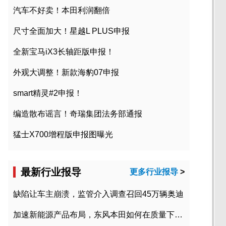
汽车不好卖！本田利润翻倍
尺寸全面加大！星越L PLUS申报
全新宝马iX3长轴距版申报！
外观大调整！新款海豹07申报
smart精灵#2申报！
编造散布谣言！奇瑞集团法务部通报
猛士X700增程版申报图曝光
最新行业报导
更多行业报导
>
缺陷让车主崩溃，监管介入调查召回45万辆奥迪
加速新能源产品布局，东风本田如何在质量下转型？