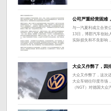
博郡新能源汽车有限
车型。一汽夏利利用自
公司严重经营困难
与一汽夏利成立合资
13日，博郡汽车创
实际损失和不良影响
大众又作弊了，因
大众又作弊了，这次还
大众车销往印度市场
（NGT）对德国大众汽
的罚款。印度方面认
化物（NOx）排放对
人还提出印度应该禁售