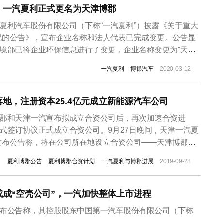
，一汽夏利正式更名为天津博郡
汽夏利汽车股份有限公司（下称“一汽夏利”）披露《关于重大
况的公告》，宣布企业名称和法人代表已完成变更。公告显
环境部已将企业环保信息进行了变更，企业名称变更为“天津
“天津博郡”），法人代表变更为“HUANG XIMING”。
一汽夏利
博郡汽车
2020-03-12
一汽夏利发布公告称，拟以整车相关土地、厂房、设备等资产及
..
地，注册资本25.4亿元成立新能源汽车公司
博郡和天津一汽宣布拟成立合资公司后，再次加速合资进
正式签订协议正式成立合资公司。9月27日晚间，天津一汽夏
发布公告称，将在公司所在地设立合资公司——天津博郡汽
为25.4亿元。其中一汽夏利以经评估备案的整车相关土
夏利博郡公告
夏利博郡合资计划
一汽夏利与博郡进展
2019-09-28
及负债作价5.05亿元出资，持股比例19.9%；南京博郡新
34亿元，...
成“空壳公司”，一汽加快整体上市进程
发布公告称，其控股股东中国第一汽车股份有限公司（下称