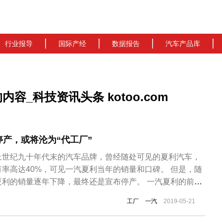
行业报导
国际产经
数据报告
汽车产品库
内容_科技资讯头条 kotoo.com
产，或将沦为“代工厂”
上世纪九十年代末的汽车品牌，曾经随处可见的夏利汽车，
率高达40%，可见一汽夏利当年的销量和口碑。 但是，随
夏利的销量逐年下降，最终还是宣布停产。 一汽夏利的前身
限公司，成立于1997年。2002年，中国第一汽车集团与天
工厂
一汽
2019-05-21
议，因此改名为天津一汽夏利。 曾经连续18年占据销量冠
年开始巨...