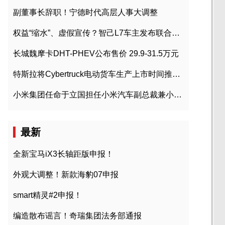
副董事长辞职！宁德时代高层人事大调整
权益“缩水”、虚假宣传？智己L7车主发布联合维权声明
长城魏摩卡DHT-PHEV公布售价 29.9-31.5万元
特斯拉将Cybertruck电动货车生产上市时间推迟到2023年初
小米集团任命于立国担任小米汽车副总裁兼小米汽车北京总部政委
最新
全新宝马iX3长轴距版申报！
外观大调整！新款海豹07申报
smart精灵#2申报！
编造散布谣言！奇瑞集团法务部通报