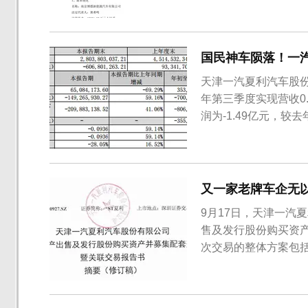
资，双方成立合资公
股并拥有绝对控股权
的债务则由合资公司承
国民神车陨落！一汽
天津一汽夏利汽车股份
年第三季度实现营收0.
润为-1.49亿元，较
3.53亿元，较去年同
较去年同期增长30.
实...
又一家老牌车企无
9月17日，天津一汽
售及发行股份购买资
次交易的整体方案包
产及募集配套资金四
一汽夏利697620
夏利计划将其持有的除鑫安