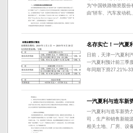
为“中国铁路物资股份
由“轿车、汽车发动机
为“铁路运输基础设备
名称以及证券简称的变
为了历史。成立于1997
名存实亡！一汽夏利前
日前，天津一汽夏利
一汽夏利预计前三季度
年同期下滑27.21%-
期下滑50.76%-6
一汽夏利就再也没有实现
一汽夏利与造车新
一汽夏利与造车新势
司，生产和销售新能源
相关土地、厂房、设