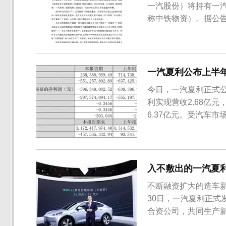
一汽股份）将持有一
称中铁物资）。据公
东指定的子公司，同
公司（下称中铁物晟
显示，中铁物晟科技发展
一汽夏利公布上半年
今日，一汽夏利正式公
利实现营收2.68亿元
6.37亿元。受汽车
定位与配置存在差异
今年上半年，一汽夏利
3929辆，同比下滑6...
入不敷出的一汽夏
不断融资扩大的造车
30日，一汽夏利正
合资公司，共同生产
能源汽车市场，一汽