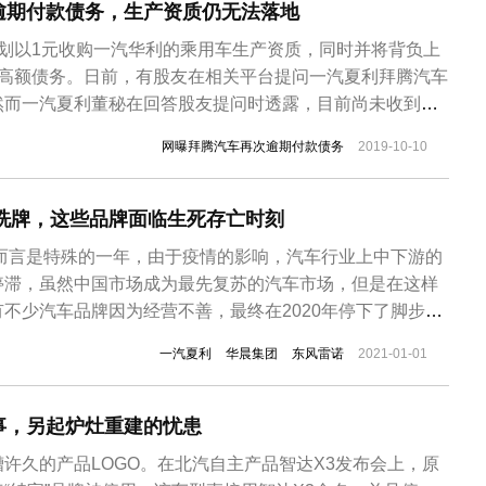
逾期付款债务，生产资质仍无法落地
计划以1元收购一汽华利的乘用车生产资质，同时并将背负上
元高额债务。日前，有股友在相关平台提问一汽夏利拜腾汽车
然而一汽夏利董秘在回答股友提问时透露，目前尚未收到南
)代华利公司归还的部分款项。意味着拜腾至今仍未拿到造车
网曝拜腾汽车再次逾期付款债务
2019-10-10
曝出拜腾汽车针对此事作出了回复“就付款相关事宜，拜腾与
极沟通，并对此进行了...
大洗牌，这些品牌面临生死存亡时刻
场而言是特殊的一年，由于疫情的影响，汽车行业上中下游的
停滞，虽然中国市场成为最先复苏的汽车市场，但是在这样
不少汽车品牌因为经营不善，最终在2020年停下了脚步，
诺2020年4月14日，东风雷诺股东双方已分别发文宣布合资
一汽夏利
华晨集团
东风雷诺
2021-01-01
股东双方对东风雷诺进行重组，雷诺将其持有的东风雷诺
车集团，东风雷...
事，另起炉灶重建的忧患
许久的产品LOGO。在北汽自主产品智达X3发布会上，原