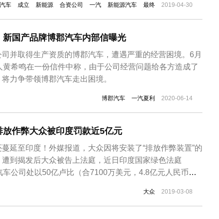
汽车
成立
新能源
合资公司
一汽
新能源汽车
最终
2019-04-30
公司以现金出资，在公司所在地成立合资公司，生产新能源
身资产，解决了公司后续发展以...
，新国产品牌博郡汽车内部信曝光
公司并取得生产资质的博郡汽车，遭遇严重的经营困境。6月
始人黄希鸣在一份信件中称，由于公司经营问题给各方造成了
，将力争带领博郡汽车走出困境。
博郡汽车
一汽夏利
2020-06-14
排放作弊大众被印度罚款近5亿元
蔓延至印度！外媒报道，大众因将安装了“排放作弊装置”的
，遭到揭发后大众被告上法庭，近日印度国家绿色法庭
车公司处以50亿卢比（合7100万美元，4.8亿元人民币）
为，大众此举严重破环了环境，因大众柴油车里的过量氮氧
大众
2019-03-08
印度空气造成了污染。在印度绿色法庭审理案件过程中，有
大众汽车。大众排放...