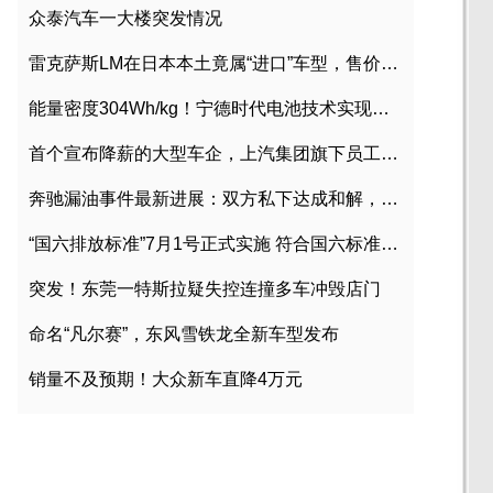
众泰汽车一大楼突发情况
雷克萨斯LM在日本本土竟属“进口”车型，售价2580万日元
能量密度304Wh/kg！宁德时代电池技术实现突破
首个宣布降薪的大型车企，上汽集团旗下员工降薪文件曝光
奔驰漏油事件最新进展：双方私下达成和解，工商已介入调查
“国六排放标准”7月1号正式实施 符合国六标准车型目录一览
突发！东莞一特斯拉疑失控连撞多车冲毁店门
命名“凡尔赛”，东风雪铁龙全新车型发布
销量不及预期！大众新车直降4万元