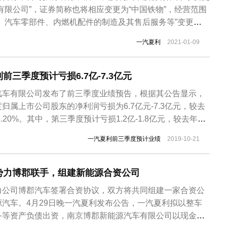
有限公司”，证券简称也将相应变更为“中国铁物”，经营范围
、汽车零部件、内燃机配件的制造及其售后服务等”变更
销售、钢轨加工、高铁设备、配件制造及销售等”。随着公司
一汽夏利
2021-01-09
更，一汽夏利资产重组正式宣告结束，“一汽夏利”也正式成
年的夏利...
三季度预计亏损6.7亿-7.3亿元
汽车有限公司发布了前三季度业绩预告，根据其公告显示，
归属上市公司股东的净利润亏损为6.7亿元-7.3亿元，较去
33.20%。其中，第三季度预计亏损1.2亿-1.8亿元，较去年同
7.17%。实际上，一汽夏利自2012年扣非后净利润就出现亏损，
一汽夏利前三季度预计业绩
2019-10-21
盈利。据数据显示，从2014年-2018年，一汽夏利扣...
势力博郡联手，组建新能源合资公司
力公司博郡汽车签署合资协议，双方将共同组建一家合资公
汽车。4月29日晚一汽夏利发布公告，一汽夏利拟以整车
备等资产负债出资，南京博郡新能源汽车有限公司以现金出