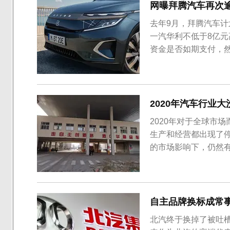
网曝拜腾汽车再次
去年9月，拜腾汽车
一汽华利不低于8亿
资金是否如期支付，
京知行(即拜腾母公司
资质。随后，有媒体
一汽夏利始终保持着积
2020年汽车行业
2020年对于全球市
生产和经营都出现了
的市场影响下，仍然有
成为历史。1．东风雷
公司正式停止运营，
50%股权转让给东风汽
自主品牌换标成常
北汽终于换掉了被吐槽