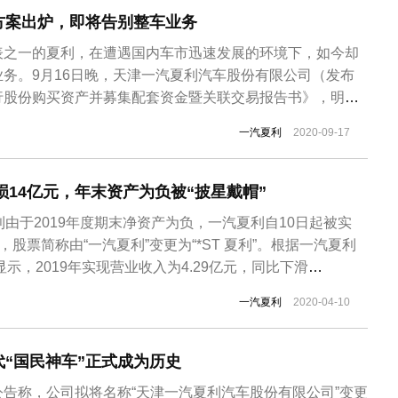
方案出炉，即将告别整车业务
表之一的夏利，在遭遇国内车市迅速发展的环境下，如今却
务。9月16日晚，天津一汽夏利汽车股份有限公司（发布
行股份购买资产并募集配套资金暨关联交易报告书》，明确
案。
一汽夏利
2020-09-17
亏损14亿元，年末资产为负被“披星戴帽”
利由于2019年度期末净资产为负，一汽夏利自10日起被实
，股票简称由“一汽夏利”变更为“*ST 夏利”。根据一汽夏利
显示，2019年实现营业收入为4.29亿元，同比下滑
司净利润为-14.81亿元，同比下滑4068.32%；归属上市公
一汽夏利
2020-04-10
利润为-15.61亿元，同比下滑23.57%；2019年...
“国民神车”正式成为历史
告称，公司拟将名称“天津一汽夏利汽车股份有限公司”变更