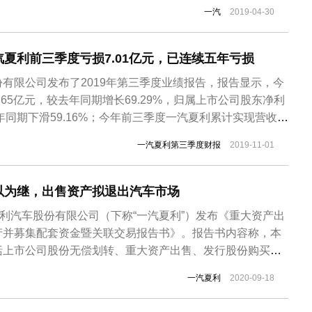
司。报道称在合资公司当中，博郡将以超过10亿元人民币入
一汽
2019-04-30
，而一汽夏利则主要以生产资质等进行出资，未来一汽夏利
担。根据协议，合资公司注册...
夏利前三季度亏损7.01亿元，已连续五年亏损
有限公司发布了2019年第三季度业绩报告，报告显示，今
65亿元，较去年同期增长69.29%，归属上市公司股东净利
去年同期下滑59.16%；今年前三季度一汽夏利累计实现营收
期相比下滑62.52%，归属上市公司股东净利润为-7.01亿元，
一汽夏利第三季度财报
2019-11-01
15%；实际上，一汽夏利自2012年扣非后净利润就再也没有
以为继，出售资产拟退出汽车市场
夏利汽车股份有限公司（下称“一汽夏利”）发布《重大资产出
产并募集配套资金暨关联交易报告书》。报告书内容称，本
括上市公司股份无偿划转、重大资产出售、发行股份购买资
部分。根据报告内容，一汽轿车股份有限公司拟将其持有的
一汽夏利
2020-09-18
651股股份无偿划转给中国铁路物资股份有限公司。此外，一汽
保险17.5...