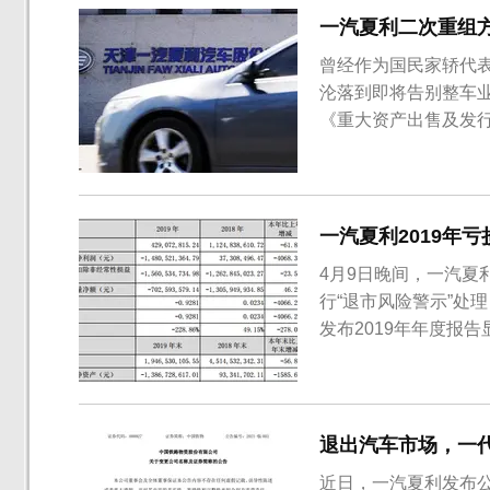
一汽夏利二次重组
曾经作为国民家轿代
沦落到即将告别整车业
《重大资产出售及发
了最新重组的具体方
一汽夏利2019年
4月9日晚间，一汽夏
行“退市风险警示”处理
发布2019年年度报告
61.85%；归属上市公
司股东的扣除经常性损益净
退出汽车市场，一代
近日，一汽夏利发布公