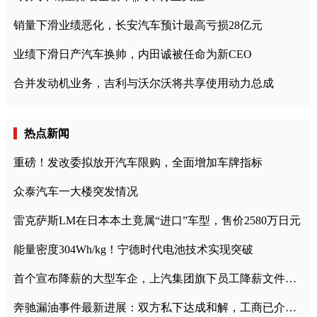
销量下滑业绩恶化，长安汽车预计最高亏损28亿元
业绩下滑日产汽车换帅，内田诚被任命为新CEO
合并发动机业务，吉利与沃尔沃将共享使用动力总成
热点新闻
重磅！发改委拟放开汽车限购，全面增加车牌指标
众泰汽车一大楼突发情况
雷克萨斯LM在日本本土竟属“进口”车型，售价2580万日元
能量密度304Wh/kg！宁德时代电池技术实现突破
首个宣布降薪的大型车企，上汽集团旗下员工降薪文件曝光
奔驰漏油事件最新进展：双方私下达成和解，工商已介入调查