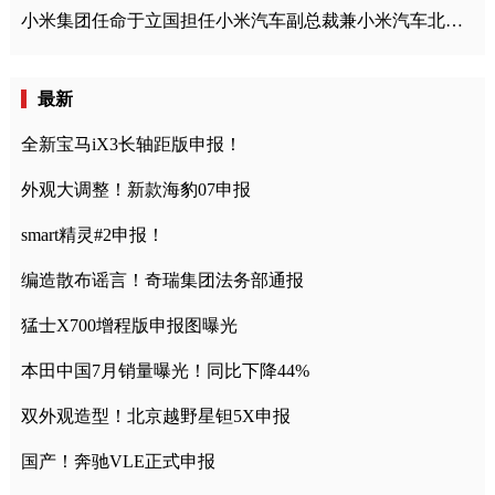
小米集团任命于立国担任小米汽车副总裁兼小米汽车北京总部政委
最新
全新宝马iX3长轴距版申报！
外观大调整！新款海豹07申报
smart精灵#2申报！
编造散布谣言！奇瑞集团法务部通报
猛士X700增程版申报图曝光
本田中国7月销量曝光！同比下降44%
双外观造型！北京越野星钽5X申报
国产！奔驰VLE正式申报