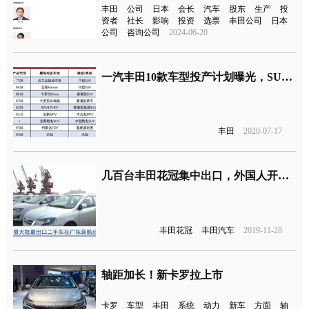
丰田
公司
日本
会长
汽车
股东
生产
投
资者
社长
影响
投资
选票
丰田公司
日本
公司
咨询公司
2024-06-20
一汽丰田10款车型投产计划曝光，SUV市场细分明细
丰田
2020-07-17
几百台丰田花冠集中出口，外国人开上我们的二手车了
丰田花冠
丰田汽车
2019-11-28
轴距加长！新卡罗拉上市
卡罗
车型
丰田
系统
动力
新车
方面
轴