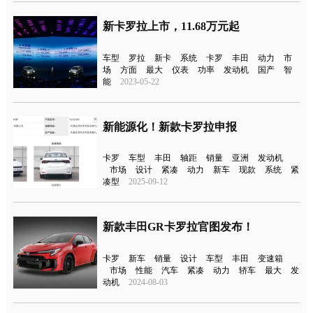
新卡罗拉上市，11.68万元起
车型
罗拉
新卡
系统
卡罗
丰田
动力
市
场
方面
最大
仪表
功率
发动机
国产
智
能
2023-05-22
新能源化！新款卡罗拉申报
卡罗
车型
丰田
轴距
销量
亚洲
发动机
市场
设计
紧凑
动力
新车
现款
系统
紧
凑型
2025-09-12
新款丰田GR卡罗拉官图发布！
卡罗
新车
销量
设计
车型
丰田
变速箱
市场
性能
汽车
紧凑
动力
轿车
最大
发
动机
2024-08-03