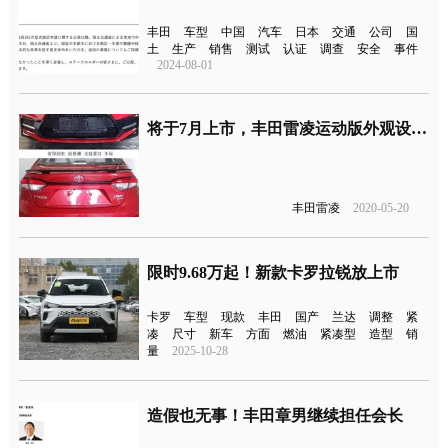
丰田
车型
中国
汽车
日本
交通
公司
国
土
生产
销售
测试
认证
调查
安全
事件
2024-08-01
将于7月上市，丰田雷凌运动版外观设计确认了
丰田雷凌
2020-05-20
限时9.68万起！新款卡罗拉锐放上市
卡罗
车型
现款
丰田
国产
兰达
调整
紧
凑
尺寸
新车
方面
燃油
紧凑型
造型
销
量
2025-10-28
造假也无事！丰田章男继续担任会长