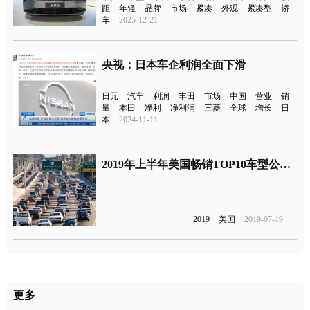
距
年轻
品牌
市场
紧凑
外观
紧凑型
轿
车
2025-12-21
央视：日本车企利润全面下滑
日元
汽车
利润
丰田
市场
中国
营业
销
量
本田
净利
净利润
三菱
全球
增长
日
本
2024-11-11
2019年上半年美国畅销TOP10车型公布，德系全军覆没，卡罗拉垫底
2019
美国
2019-07-19
更多