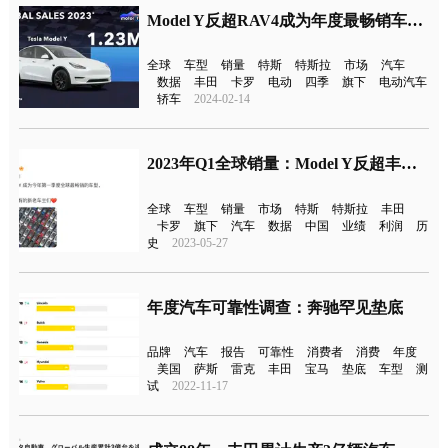
Model Y反超RAV4成为年度最畅销车型！
全球
车型
销量
特斯
特斯拉
市场
汽车
数据
丰田
卡罗
电动
四季
旗下
电动汽车
轿车
2024-02-14
2023年Q1全球销量：Model Y反超丰田卡罗拉成为最畅销车
全球
车型
销量
市场
特斯
特斯拉
丰田
卡罗
旗下
汽车
数据
中国
业绩
利润
历
史
2023-05-27
年度汽车可靠性调查：奔驰罕见垫底
品牌
汽车
报告
可靠性
消费者
消费
年度
美国
萨斯
雷克
丰田
宝马
垫底
车型
测
试
2022-11-17