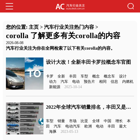
您的位置:
主页
>
汽车行业关注热门内容
>
corolla 了解更多有关corolla的内容
2026-08-08
汽车行业关注为你在全网检索了以下有关corolla的内容。
设计大改！全新丰田卡罗拉概念车官图
卡罗
全新
丰田
车型
概念
概念车
设计
动力
汽车
电动
预告片
相同
信息
内燃机
新能源
2025-10-14
2022年全球汽车销量排名，丰田又是大赢家
车型
销量
市场
比亚
全球
中国
增长
本
田
汽车
电动汽车
欧洲
电动
丰田
最大
海豚
2023-05-13