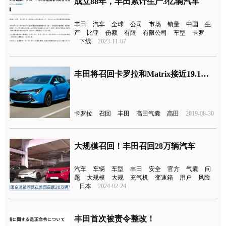
成立88年，丰田累计生产3亿辆汽车
丰田
汽车
全球
公司
市场
销量
中国
生
产
比亚
份额
有限
有限公司
车型
卡罗
下线
2023-11-07
丰田将召回卡罗拉和Matrix接近19.1万辆 因高田气囊影响持续！
卡罗拉
召回
丰田
高田气囊
高田
2019-08-30
大规模召回！丰田召回28万辆汽车
汽车
车辆
车型
丰田
安全
官方
气囊
问
题
大规模
大规
充气机
变速箱
用户
风险
日本
2024-02-24
丰田首次被责令整改！