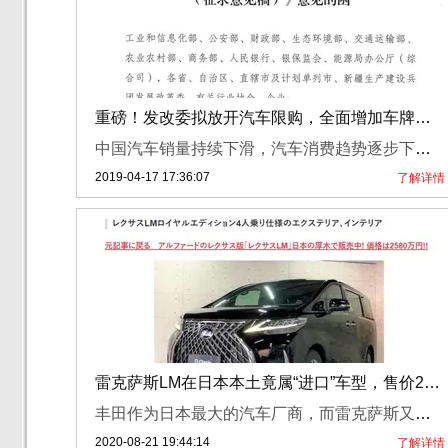
重磅！发改委拟放开汽车限购，全面增加车牌指标
中国汽车销量持续下滑，汽车消费趋势逐步下降，在这样的大环境下，国家发改委有望引导进一步放开限购政策，全面鼓励汽车消费。从网曝文件，国家发改委下发《推动汽车、家电、消费电子产品更新消费促进循环经济发展实施方案（2019-2020年）（征求意见稿）》，计划进一步扩大汽车等消费市场，促进循环经济发展，深化供给侧结构性改革。文件中还详细讲述具体实施方案，在汽车领域共有9点支持条例。其中最为重要的是，限购城...
2019-04-17 17:36:07
了解详情
雷克萨斯LM在日本本土竟属“进口”车型，售价2580万日元
丰田作为日本最大的汽车厂商，而雷克萨斯又是品牌旗下的高端品牌，意味着雷克萨斯就是一个日本本土品牌。但在日前，有消息显示雷克萨斯品牌下的最新旗舰车型LM在日本却成为“进口”车型。
2020-08-21 19:44:14
了解详情