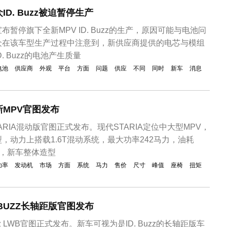
D. Buzz被迫暂停生产
暂停旗下全新MPV ID. Buzz的生产，原因可能与电池问
众在该车型生产过程中注意到，新供应商提供的电芯与模组
. Buzz的电池产生质量
电池
供应商
外观
平台
方面
问题
供应
不同
同时
新车
消息
MPV官图发布
ARIA混动版官图正式发布。现代STARIA定位中大型MPV，
，动力上搭载1.6T混动系统，最大功率242马力，油耗
方面，新车整体造型
功率
发动机
市场
方面
系统
马力
售价
尺寸
峰值
座椅
扭矩
BUZZ长轴距版官图发布
uzz LWB官图正式发布。新车可视为是ID. Buzz的长轴距版车