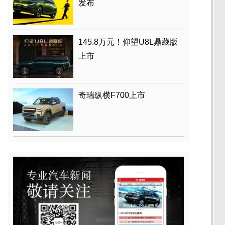
发布
145.8万元！仰望U8L鼎藏版
上市
奇瑞纵横F700上市