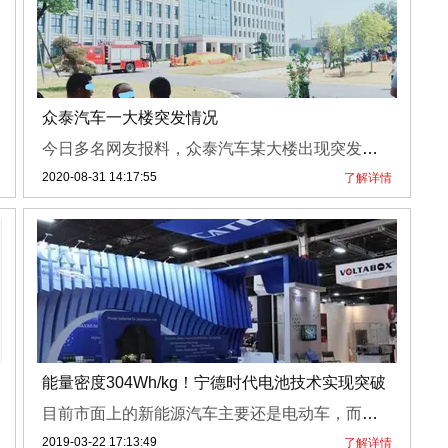
众泰汽车一大楼突发情况
今日多名网友报料，众泰汽车某大楼出现突发情况，一名男子爬上楼顶，消防员在现场开展工作。
2020-08-31 14:17:55
了解详情
能量密度304Wh/kg！宁德时代电池技术实现突破
目前市面上的新能源汽车主要还是电动车，而续航是电动车的一大硬伤，问题的根本还是电动车所使用的动力电池能量密度迟迟没有突破性的发展，现在宁德时代传来了好消息，该公司研发出了电池质量能量密度达304Wh/kg的样品。宁德时代最新消息，该公司研发团队攻克动力电池正极和负极材料等关键核心技术，开发出比能量(质量能量密度)达304Wh/kg的样品，在国际市场上处于领先地位。业内分析认为，目前宁德时代的技术突...
2019-03-22 17:13:49
了解详情