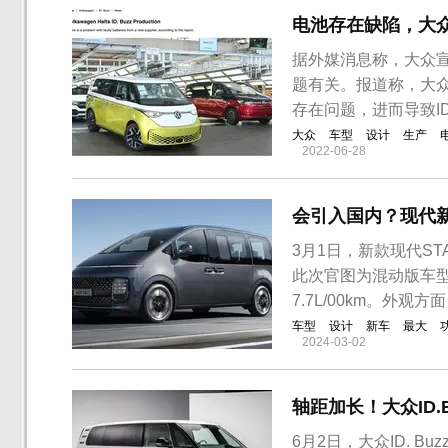
电池存在缺陷，大众I
据外媒消息称，大众宣布
题有关。报道称，大
存在问题，进而导致ID
大众
车型
设计
生产
2022-06-28
会引入国内？现代新
3月1日，新款现代ST
此次官图为混动版车型
7.7L/00km。外观
车型
设计
新车
最大
2024-03-02
轴距加长！大众ID.
6月2日，大众ID. B