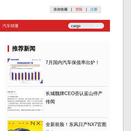
添加收藏
|
登陆
|
注册
汽车销量
推荐新闻
7月国内汽车保值率出炉！
长城魏牌CEO否认蓝山停产
传闻
全新前脸！东风日产NX7官图