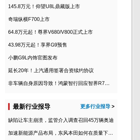
145.8万元！仰望U8L鼎藏版上市
奇瑞纵横F700上市
64.8万元起！尊界V680/V800正式上市
43.98万元起！享界G9预售
小鹏G9L内饰官图发布
延长20年！上汽通用签署合资续约协议
非车辆自身原因导致！鸿蒙智行回应智界R7起火事故
最新行业报导
更多行业报导
>
缺陷让车主崩溃，监管介入调查召回45万辆奥迪
加速新能源产品布局，东风本田如何在质量下转型？