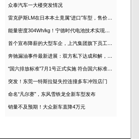
众泰汽车一大楼突发情况
雷克萨斯LM在日本本土竟属“进口”车型，售价2580万日元
能量密度304Wh/kg！宁德时代电池技术实现突破
首个宣布降薪的大型车企，上汽集团旗下员工降薪文件曝光
奔驰漏油事件最新进展：双方私下达成和解，工商已介入调查
“国六排放标准”7月1号正式实施 符合国六标准车型目录一览
突发！东莞一特斯拉疑失控连撞多车冲毁店门
命名“凡尔赛”，东风雪铁龙全新车型发布
销量不及预期！大众新车直降4万元