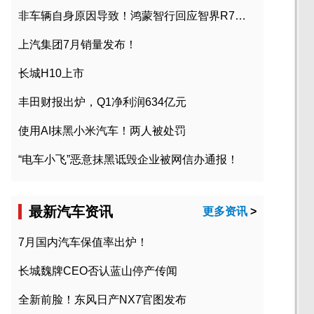
非车辆自身原因导致！鸿蒙智行回应智界R7起火事故
上汽集团7月销量发布！
长城H10上市
丰田财报出炉，Q1净利润634亿元
使用AI抹黑小米汽车！两人被处罚
“电车小飞”恶意抹黑诋毁企业被网信办通报！
最新汽车资讯
更多资讯
>
7月国内汽车保值率出炉！
长城魏牌CEO否认蓝山停产传闻
全新前脸！东风日产NX7官图发布