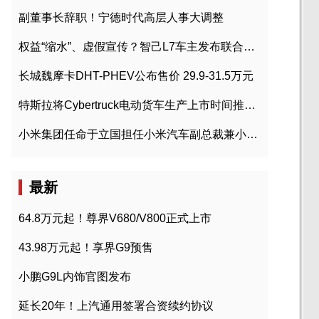
副董事长辞职！宁德时代高层人事大调整
权益“缩水”、虚假宣传？智己L7车主发布联合维权声明
长城魏摩卡DHT-PHEV公布售价 29.9-31.5万元
特斯拉将Cybertruck电动货车生产上市时间推迟到2023年初
小米集团任命于立国担任小米汽车副总裁兼小米汽车北京总部政委
最新
64.8万元起！尊界V680/V800正式上市
43.98万元起！享界G9预售
小鹏G9L内饰官图发布
延长20年！上汽通用签署合资续约协议