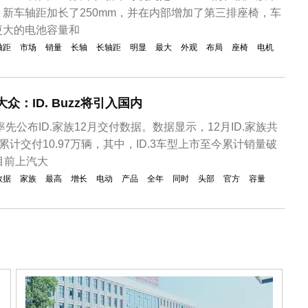
新车轴距加长了250mm，并在内部增加了第三排座椅，车
更大的电池容量和
轴距
市场
销量
长轴
长轴距
明显
最大
外观
布局
座椅
电机
众：ID. Buzz将引入国内
率先公布ID.家族12月交付数据。数据显示，12月ID.家族共
年累计交付10.97万辆，其中，ID.3车型上市至今累计销量破
目前上汽大
数据
家族
最高
增长
电动
产品
全年
同时
头部
官方
容量