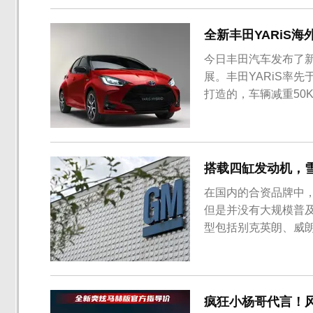
缸发动机在使用，为...
全新丰田YARiS
今日丰田汽车发布了新
展。丰田YARiS率先
打造的，车辆减重50
和1.5L两款三缸发动
2018年全球销量约
为854...
搭载四缸发动机，
在国内的合资品牌中
但是并没有大规模普
型包括别克英朗、威
旗下车型在普及三缸
术实力再好，也难以
阻后，上汽通用考虑在国
疯狂小杨哥代言！风