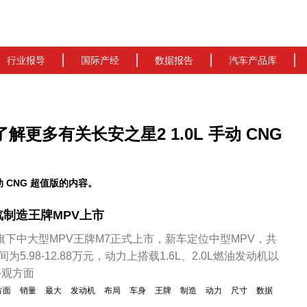
行业报导
国际产经
数据报告
汽车产品库
 了解更多有关长安之星2 1.0L 手动 CNG
 CNG 超值版的内容。
汽制造王牌MPV上市
造旗下中大型MPV王牌M7正式上市，新车定位中型MPV，共
5.98-12.88万元，动力上搭载1.6L、2.0L燃油发动机以
外观方面
方面
销量
最大
发动机
布局
车身
王牌
制造
动力
尺寸
数据