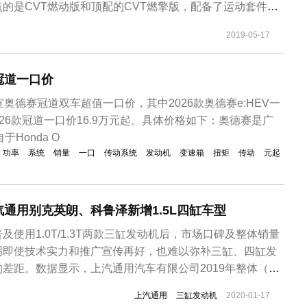
的是CVT燃动版和顶配的CVT燃擎版，配备了运动套件、
组件。新款思域全系车型的前格栅由镀铬处理调整为亮黑色
2019-05-17
提供两种外观，分别是普通版和燃系运动版，其中燃系运动
思...
冠道一口价
奥德赛冠道双车超值一口价，其中2026款奥德赛e:HEV一
2026款冠道一口价16.9万元起。具体价格如下：奥德赛是广
Honda O
功率
系统
销量
一口
传动系统
发动机
变速箱
扭矩
传动
元起
通用别克英朗、科鲁泽新增1.5L四缸车型
使用1.0T/1.3T两款三缸发动机后，市场口碑及整体销量
明即使技术实力和推广宣传再好，也难以弥补三缸、四缸发
差距。数据显示，上汽通用汽车有限公司2019年整体（别
）销量为160万辆，同比下降18.8%。别克英朗和雪佛兰科
上汽通用
三缸发动机
2020-01-17
型轿车中的主力车型，动力配置上只有1.0T/1.3T两款三