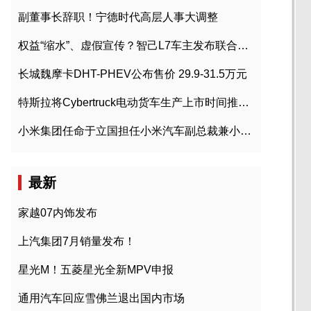
副董事长辞职！宁德时代高层人事大调整
权益“缩水”、虚假宣传？智己L7车主发布联合维权声明
长城魏摩卡DHT-PHEV公布售价 29.9-31.5万元
特斯拉将Cybertruck电动货车生产上市时间推迟到2023年初
小米集团任命于立国担任小米汽车副总裁兼小米汽车北京总部政委
最新
家越07内饰发布
上汽集团7月销量发布！
星光M！五菱星光全新MPV申报
通用汽车回应雪佛兰退出国内市场