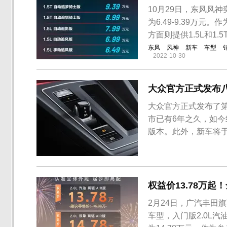
10月29日，东风风
为6.49-9.39万
方面则提供1.5L和1
东风
风神
新车
车型
2022-10-30
大众官方正式发布
大众官方正式发布了第
市已有6年之久，如
版本。此外，新车将于
正式亮相。作为一款
化最为明显的地方是进
车身比例显得也更加扁
权益价13.78万起
2月24日，广汽丰田
车型，入门版2.0L汽油