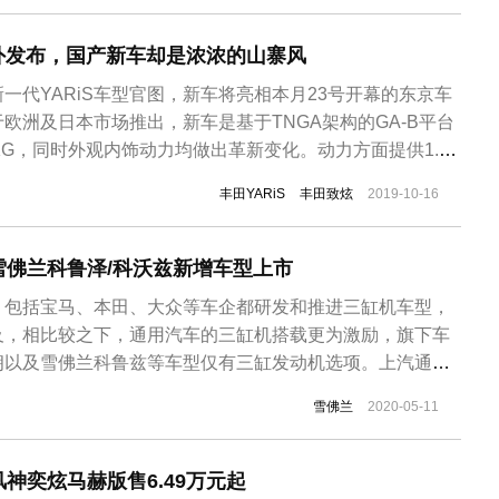
海外发布，国产新车却是浓浓的山寨风
一代YARiS车型官图，新车将亮相本月23号开幕的东京车
于欧洲及日本市场推出，新车是基于TNGA架构的GA-B平台
KG，同时外观内饰动力均做出革新变化。动力方面提供1.0L
机，还有1.5L混动系统可选。丰田汽车还介绍，YARiS车型
丰田YARiS
丰田致炫
2019-10-16
为33万辆，其中欧洲占比达7成，该车系推出至今累计销量约
雪佛兰科鲁泽/科沃兹新增车型上市
，包括宝马、本田、大众等车企都研发和推进三缸机车型，
及，相比较之下，通用汽车的三缸机搭载更为激励，旗下车
朗以及雪佛兰科鲁兹等车型仅有三缸发动机选项。上汽通用
发动机后，市场口碑以及销量出现了严重的下滑，即便是技
雪佛兰
2020-05-11
弥补消费者对三缸发动机的偏见。在中国市场推广三缸机受
内在推行“三缸机”搭载计划的...
神奕炫马赫版售6.49万元起