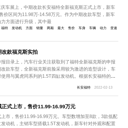
2年重庆车展上，中期改款长安福特全新福克斯正式上市，新车
价区间为11.98万-14.58万元。作为中期改款车型，新车
动力方面进行升级，其中最
福特
发动机
方面
销量
两厢
最大
售价
车身
车辆
动力
变速
期改款福克斯实拍
申报目录上，汽车行业关注获取到了福特全新福克斯的申报
期改款车型，全新福克斯前脸采用较为激进的造型设计，车
使用与翼虎同系列的1.5T四缸发动机。根据长安福特的规
二季度发布，预计售价12万元左右。新款福特福克斯已在海
长安福特
2022-02-13
福克斯申报车型包含有两厢版、三厢版以及对应的ST Line
。从外观上...
式上市，售价11.99-16.99万元
市，售价11.99-16.99万元。车型数增加至8款，3款低配
三缸发动机，主销车型搭载1.5T发动机，新车针对外观和配置