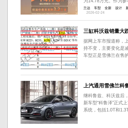
为14.78万元。作为
兰达
车型
全新
设计
2026-02-24
三缸科沃兹销量大跌
据网上车市报道称，
持不变，主要变化是减
车型正是雪佛兰在售的
减产16万辆/年，锐
称：“我们确实对工
量的减产，但绝对没有9
上汽通用雪佛兰科鲁泽
继科鲁兹、科沃兹后
新车型“科鲁泽”正式上
系统，包括1.0T和
好地区分与科鲁兹、科
大尺寸进气格栅设计，