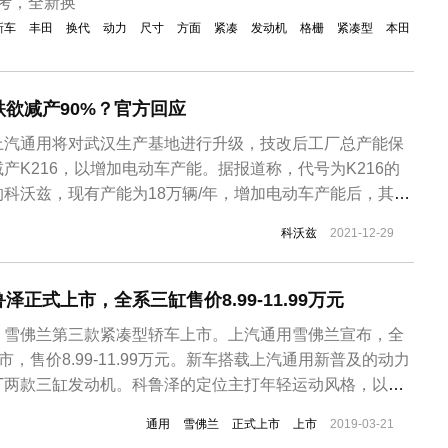
参考，全新换
新车
丰田
换代
动力
尺寸
方面
紧凑
发动机
格栅
紧凑型
本田
欲减产90%？官方回应
上汽通用将对武汉生产基地进行升级，技改后工厂总产能保
产K216，以增加电动车产能。据报道称，代号为K216的
科沃兹，现有产能为18万辆/年，增加电动车产能后，其将
减近90%。针对以上报道，上汽通用相关负责人回应媒体
科沃兹
2021-12-29
厂进行了改造，为了增加电动车产能相应的对科沃兹进行了少
0%那么多，这...
正式上市，全系三缸售价8.99-11.99万元
，雪佛兰第三款紧凑型轿车上市。上汽通用雪佛兰宣布，全
市，售价8.99-11.99万元。新车搭载上汽通用新普及的动力
1.3T两款三缸发动机。科鲁泽的定位主打年轻运动风格，以更
沃兹所在的细分市场。新车推出Redline和RS两个版本，
通用
雪佛兰
正式上市
上市
2019-03-21
配以亮黑色涂装，进一步突显运动感。此外，车标logo及