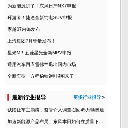
为新能源拼了！东风日产NX7申报
环游者！捷途全新纯电SUV申报
家越07内饰发布
上汽集团7月销量发布！
星光M！五菱星光全新MPV申报
通用汽车回应雪佛兰退出国内市场
全新车型！方程豹钛9申报图来了
最新行业报导
更多行业报导
>
缺陷让车主崩溃，监管介入调查召回45万辆奥迪
加速新能源产品布局，东风本田如何在质量下转型？