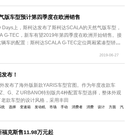
然气版车型预计第四季度在欧洲销售
lity Days上，斯柯达发布了斯柯达SCALA的天然气版车型，
A G-TEC，新车有望2019年第四季度在欧洲开始销售。接
辆车的配置：斯柯达SCALA G-TEC定位两厢紧凑型轿
方面造型也是时尚的，采用了斯柯达最新的设计语言，前脸
2019-06-27
瀑式进气格栅与两侧大灯相连接，加上银色饰条的装饰，辨
图发布！
对外发布了海外版新款YARIS车型官图。作为年度改款车
Z、G、Z URBANO特别版共4种配置车型选择，整体外观
了老款车型的设计风格，采用丰田
系统
选择
变速箱
发动机
市场
手动
消费者
消费
设计
方面
汽
福克斯售11.98万元起