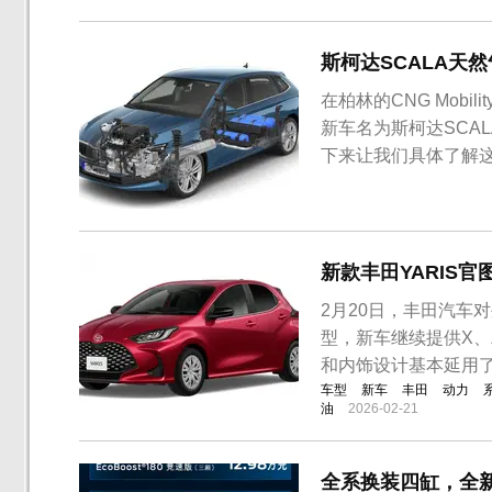
斯柯达SCALA天
在柏林的CNG Mobi
新车名为斯柯达SCAL
下来让我们具体了解这
车，外观方面，外观
造型立体感很强，直
识度很高。车...
新款丰田YARIS官
2月20日，丰田汽车
型，新车继续提供X、
和内饰设计基本延用
车型
新车
丰田
动力
油
2026-02-21
全系换装四缸，全新