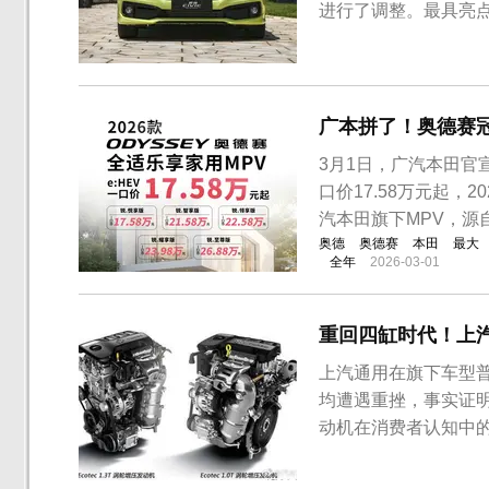
进行了调整。最具亮点
中置排气、黑色车身
钢琴烤漆，新款车型
版外观更加运动化。新款
广本拼了！奥德赛
3月1日，广汽本田官宣
口价17.58万元起，
汽本田旗下MPV，源自于
奥德
奥德赛
本田
最大
全年
2026-03-01
重回四缸时代！上汽
上汽通用在旗下车型普及
均遭遇重挫，事实证
动机在消费者认知中的
克、雪佛兰、凯迪拉克
鲁泽是目前上汽通用紧凑