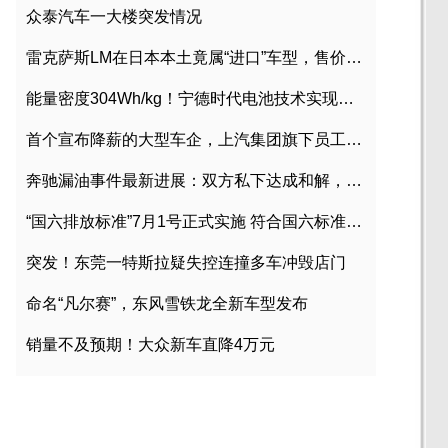
众泰汽车一大楼突发情况
雷克萨斯LM在日本本土竟属“进口”车型，售价2580万日元
能量密度304Wh/kg！宁德时代电池技术实现突破
首个宣布降薪的大型车企，上汽集团旗下员工降薪文件曝光
奔驰漏油事件最新进展：双方私下达成和解，工商已介入调查
“国六排放标准”7月1号正式实施 符合国六标准车型目录一览
突发！东莞一特斯拉疑失控连撞多车冲毁店门
命名“凡尔赛”，东风雪铁龙全新车型发布
销量不及预期！大众新车直降4万元