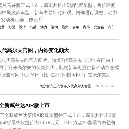
神奕炫马赫版正式上市，新车共推出5款配置车型，售价区间
元。作为中期改款车型，新车主要针对外观、内饰进行调整，动力
.5T发动机可选，传动系
销量
方面
设计
马赫
动力
运动
最大
全年
内饰
变速箱
汽车
八代高尔夫官图，内饰变化颇大
八代高尔夫的官方图片。随着7代高尔夫自13年在国内上
今终于迎来高尔夫的全新换代，此次新车将提供多种动力总成
德国时间10月24日（比北京时间慢6小时）在沃尔夫斯堡
延续经典的车型，大众高尔夫在整体上变化并不算很大，变
大众官方正式发布八代高尔夫官图
2019-10-24
气格栅被缩小得更细长，贯穿两侧的全新LED灯组，正个
平。观看侧面，依旧能...
！全新威兰达AIR版上市
旗下全新威兰达新增AIR版车型并正式上市，新车共推出2款
Air版最终权益价为13.78万元，2.0L混动Air版最终权益价