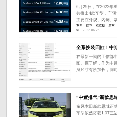
6月25日，在202
共推出4款车型，车辆售
主要在外观、内饰、
车型
福克
福克斯
新车
箱
2022-06-25
全系换装四缸！中
在最新一期的工信部
图。据了解，作为中
身尺寸有所加长，同时
划，全新福克斯将在
外市场发布，此次国产
以及S EDITION版本
“中置排气”新款思域正
东风本田新款思域正式上
车型依然搭载1.0T