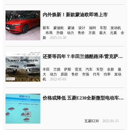
内外焕新！新款蒙迪欧即将上市
新车
蒙迪欧
蒙迪
设计
福特
车型
发动机
布局
升级
动力
售价
方面
最大
元素
全
新
2025-11-30
还要等四年？丰田兰德酷路泽/雷克萨斯LX600已停止接单！
丰田
兰德
萨斯
雷克
汽车
车型
全新
最
大
动力
原因
售价
市场
代号
功率
发动
机
2022-07-03
价格或降低 五菱E230全新微型电动车专利图曝光
五菱E230
2022-01-15