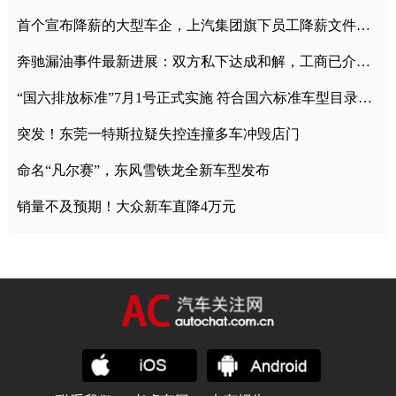
首个宣布降薪的大型车企，上汽集团旗下员工降薪文件曝光
奔驰漏油事件最新进展：双方私下达成和解，工商已介入调查
“国六排放标准”7月1号正式实施 符合国六标准车型目录一览
突发！东莞一特斯拉疑失控连撞多车冲毁店门
命名“凡尔赛”，东风雪铁龙全新车型发布
销量不及预期！大众新车直降4万元