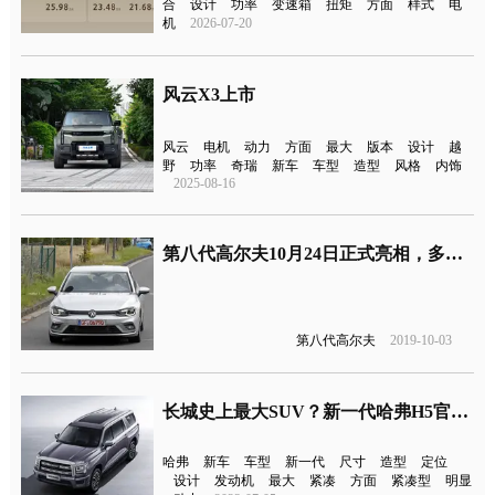
合
设计
功率
变速箱
扭矩
方面
样式
电
机
2026-07-20
风云X3上市
风云
电机
动力
方面
最大
版本
设计
越
野
功率
奇瑞
新车
车型
造型
风格
内饰
2025-08-16
第八代高尔夫10月24日正式亮相，多种动力可供可选
第八代高尔夫
2019-10-03
长城史上最大SUV？新一代哈弗H5官图公布
哈弗
新车
车型
新一代
尺寸
造型
定位
设计
发动机
最大
紧凑
方面
紧凑型
明显