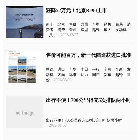
狂降52万元！北京BJ90上市
新车
北京
售价
方面
车型
销售
布局
消
费者
消费
普通
造型
越野
最大
发动机
尺寸
2022-12-27
售价可能百万，新一代陆巡获进口批准
兰德
进口
车型
丰田
平行
车商
全新
发
动机
方面
标准
动力
国产
新车
越野
售
价
2022-08-02
出行不便！700公里得充5次排队两小时
出行不便！700公里得充5次电 充电排队两小时
2022-01-30