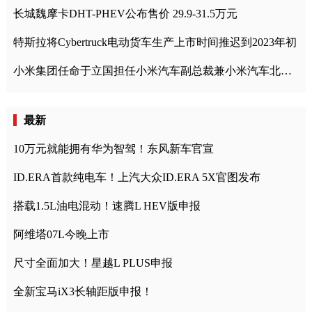
长城魏摩卡DHT-PHEV公布售价 29.9-31.5万元
特斯拉将Cybertruck电动货车生产上市时间推迟到2023年初
小米集团任命于立国担任小米汽车副总裁兼小米汽车北京总部政委
最新
10万元就能拥有华为智驾！东风新车官宣
ID.ERA首款纯电车！上汽大众ID.ERA 5X官图发布
搭载1.5L油电混动！速腾L HEV版申报
阿维塔07L今晚上市
尺寸全面加大！星越L PLUS申报
全新宝马iX3长轴距版申报！