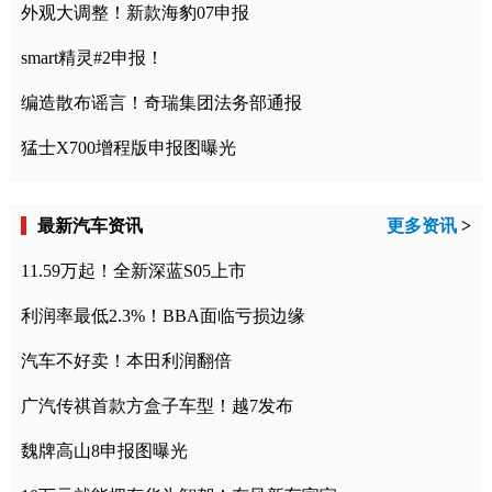
外观大调整！新款海豹07申报
smart精灵#2申报！
编造散布谣言！奇瑞集团法务部通报
猛士X700增程版申报图曝光
最新汽车资讯
更多资讯
>
11.59万起！全新深蓝S05上市
利润率最低2.3%！BBA面临亏损边缘
汽车不好卖！本田利润翻倍
广汽传祺首款方盒子车型！越7发布
魏牌高山8申报图曝光