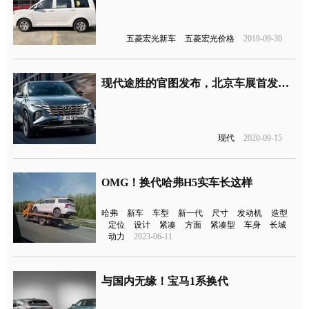
五菱宏光新车
五菱宏光价格
2019-09-30
现代途胜的官图发布，北京车展首发明年国产
现代
2020-09-15
OMG！换代哈弗H5实车长这样
哈弗
新车
车型
新一代
尺寸
发动机
造型
定位
设计
紧凑
方面
紧凑型
车身
长城
动力
2023-06-11
与国内无缘！宝马1系换代