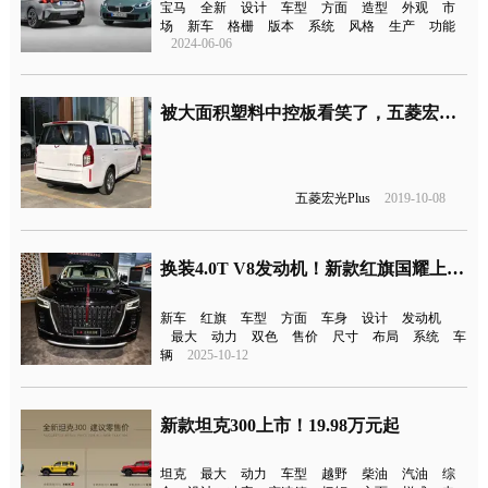
宝马
全新
设计
车型
方面
造型
外观
市
场
新车
格栅
版本
系统
风格
生产
功能
2024-06-06
被大面积塑料中控板看笑了，五菱宏光Plus将于本月上市
五菱宏光Plus
2019-10-08
换装4.0T V8发动机！新款红旗国耀上市售156万起
新车
红旗
车型
方面
车身
设计
发动机
最大
动力
双色
售价
尺寸
布局
系统
车
辆
2025-10-12
新款坦克300上市！19.98万元起
坦克
最大
动力
车型
越野
柴油
汽油
综