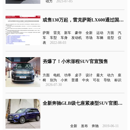
动力
2023-07-05
或售130万起，雷克萨斯LX600通过国六b排放
萨斯
雷克
新车
豪华
全新
运动
方面
汽
车
车型
车身
发动机
市场
车辆
造型
仪
表
2022-08-03
夯爆了！小米澎程SUV官宣预售
方面
电机
功率
桌子
设计
最大
动力
座
椅
别为
小米
普通
中央
可在
导轨
标识
2026-07-30
全新奔驰GLB级七座紧凑型SUV官图发布 由北京奔驰引入国产
全新
发布
奔驰
2019-06-11