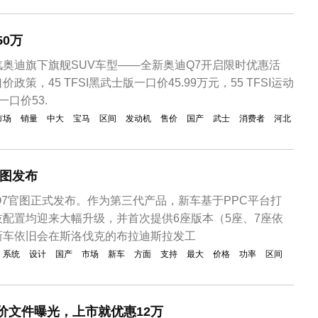
50万
奥迪旗下旗舰SUV车型——全新奥迪Q7开启限时优惠活
策，45 TFSI黑武士版一口价45.99万元，55 TFSI运动
一口价53.
市场
销量
中大
宝马
区间
发动机
售价
国产
武士
消费者
河北
官图发布
Q7官图正式发布。作为第三代产品，新车基于PPC平台打
配置均迎来大幅升级，并首次提供6座版本（5座、7座依
新车依旧会在斯洛伐克的布拉迪斯拉发工
系统
设计
国产
市场
新车
方面
支持
最大
价格
功率
区间
价文件曝光，上市就优惠12万