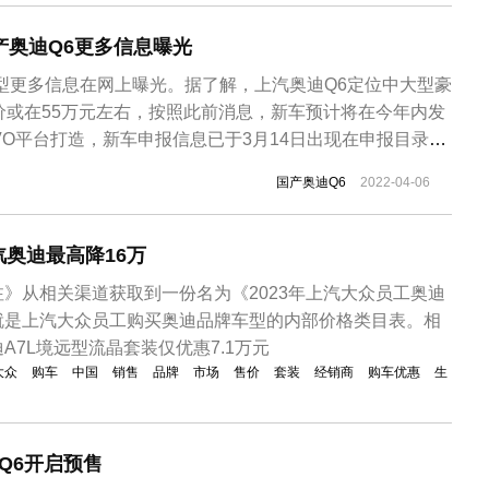
国产奥迪Q6更多信息曝光
型更多信息在网上曝光。据了解，上汽奥迪Q6定位中大型豪
价或在55万元左右，按照此前消息，新车预计将在今年内发
EVO平台打造，新车申报信息已于3月14日出现在申报目录
申报信息及此次曝光的信息来看，新车将会提供两种外观选
国产奥迪Q6
2022-04-06
车在外观方面与目前在售的奥迪SUV车型有所不同。新车拥
造型风格，两款...
奥迪最高降16万
》从相关渠道获取到一份名为《2023年上汽大众员工奥迪
就是上汽大众员工购买奥迪品牌车型的内部价格类目表。相
A7L境远型流晶套装仅优惠7.1万元
大众
购车
中国
销售
品牌
市场
售价
套装
经销商
购车优惠
生
Q6开启预售