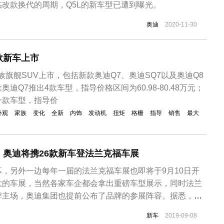
改款换代的周期，Q5L的新车型已遭到曝光。
奥迪
2020-11-30
款新车上市
族旗舰SUV上市，包括新款奥迪Q7、奥迪SQ7以及奥迪Q8
迪Q7推出4款车型，指导价格区间为60.98-80.48万元；
一款车型，指导价
外观
家族
变化
全新
内饰
发动机
扭矩
格栅
指导
销售
最大
，奥迪将携26款新车登法兰克福车展
，另外一边每年一届的法兰克福车展也即将于9月10日开
大的车展，当然各家车企都会拿出重磅车型展示，同时法兰
牌主场，奥迪集团也提前公布了品牌的参展阵容。据悉，本
6款新车登场，其中超过一半以上的车型是首次在车展亮
新车
2019-09-08
vant、新款A4、A1 citycarver以及新款Q7将亮相法兰克福