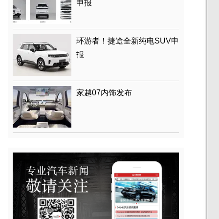
申报
环游者！捷途全新纯电SUV申
报
家越07内饰发布