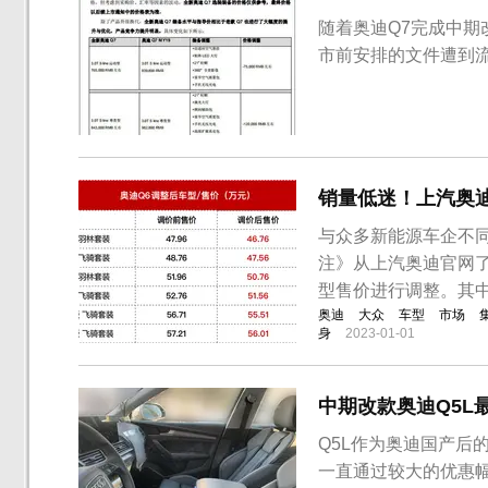
随着奥迪Q7完成中期
市前安排的文件遭到
销量低迷！上汽奥
与众多新能源车企不
注》从上汽奥迪官网了解
型售价进行调整。其中，奥
奥迪
大众
车型
市场
身
2023-01-01
中期改款奥迪Q5L
Q5L作为奥迪国产后
一直通过较大的优惠