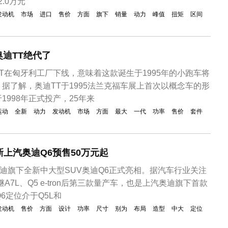
2.0万元
发动机
市场
进口
售价
方面
旗下
销量
动力
峰值
扭矩
区间
迪TT绝代了
T在匈牙利工厂下线，意味着这款诞生于1995年的小跑车将
据了解，奥迪TT于1995法兰克福车展上首次以概念车的形
1998年正式投产，25年来
运动
全新
动力
发动机
市场
方面
最大
一代
功率
售价
套件
新上汽奥迪Q6预售50万元起
奥迪旗下全新中大型SUV奥迪Q6正式亮相。据汽车行业关注
A7L、Q5 e-tron后第三款量产车，也是上汽奥迪旗下首款
6定位介于Q5L和
发动机
售价
方面
设计
功率
尺寸
别为
布局
造型
中大
定位