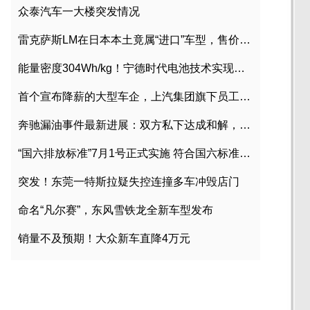
众泰汽车一大楼突发情况
雷克萨斯LM在日本本土竟属“进口”车型，售价2580万日元
能量密度304Wh/kg！宁德时代电池技术实现突破
首个宣布降薪的大型车企，上汽集团旗下员工降薪文件曝光
奔驰漏油事件最新进展：双方私下达成和解，工商已介入调查
“国六排放标准”7月1号正式实施 符合国六标准车型目录一览
突发！东莞一特斯拉疑失控连撞多车冲毁店门
命名“凡尔赛”，东风雪铁龙全新车型发布
销量不及预期！大众新车直降4万元