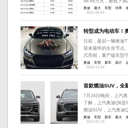
48.99万元，最低下调
奥迪
最大
车型
功率
2022-09-03
转型成为电动车！奥
日前，最后一辆奥迪T
迎来最终的生命节点。
式亮相，量产版车型于
奥迪
车型
新车
设计
2023-11-24
首款燃油SUV，全
7月24日晚间，上汽
了解，上汽奥迪Q6是继
燃油SUV，上汽奥迪Q
奥迪
车型
新车
最大
2022-07-24