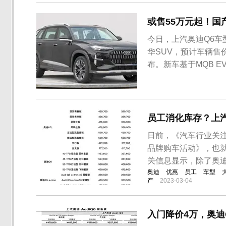
​或售55万元起！
今日，上汽奥迪Q6车
华SUV，预计车辆售
布。新车基于MQB 
上。综合此前谍照、
择。从图片来看，新
有行政版和运动版两款
员工消化库存？上汽
日前，《汽车行业关注
品牌购车活动》，也
关信息显示，除了奥迪
奥迪
优惠
员工
车型
产
2023-03-04
入门降价4万，奥迪