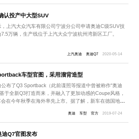
..
确认投产中大型SUV
，上汽大众汽车有限公司宁波分公司申请奥迪C级SUV技
7.5万辆，生产线位于上汽大众宁波杭州湾新区工厂。
上汽奥迪
奥迪Q7
2020-05-14
portback车型官图，采用溜背造型
布了Q3 Sportback（此前谍照等报道中曾被称作“奥迪
车基于全新Q3打造而来，并融入了更加动感的Coupe风格，
新车会在今年秋季在海外率先上市。据了解，新车在德国地区
ic车型起售价为40200欧元（折合人民币约为308297元），而45
奥迪
车型
官方
2019-07-24
onic的起售价为46200欧元（...
迪Q7官图发布