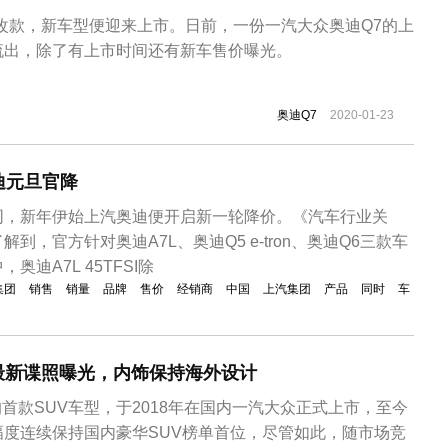
改款，新车型便迎来上市。日前，一份一汽大众奥迪Q7的上
流出，除了有上市时间还有新车售价曝光。
奥迪Q7
2020-01-23
迪元旦官降
同，新年伊始上汽奥迪便开启新一轮降价。《汽车行业关
到，官方针对奥迪A7L、奥迪Q5 e-tron、奥迪Q6三款车
迪A7L 45TFSI除
集团
销售
销量
品牌
售价
经销商
中国
上汽集团
产品
同时
车
最新谍照曝光，内饰保持海外设计
的首款SUV车型，于2018年在国内一汽大众正式上市，至今
幅度连续保持国内豪华SUV榜单首位，尽管如此，随市场竞