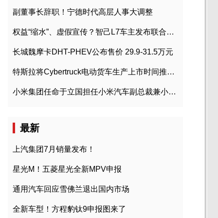
副董事长辞职！宁德时代高层人事大调整
权益“缩水”、虚假宣传？智己L7车主发布联合维权声明
长城魏摩卡DHT-PHEV公布售价 29.9-31.5万元
特斯拉将Cybertruck电动货车生产上市时间推迟到2023年初
小米集团任命于立国担任小米汽车副总裁兼小米汽车北京总部政委
最新
上汽集团7月销量发布！
星光M！五菱星光全新MPV申报
通用汽车回应雪佛兰退出国内市场
全新车型！方程豹钛9申报图来了