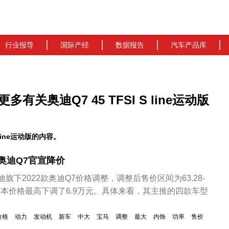
行业报导
国际产经
数据报告
汽车产品库
解更多有关奥迪Q7 45 TFSI S line运动版
line运动版的内容。
，奥迪Q7官宣降价
迪旗下2022款奥迪Q7价格调整，调整后售价区间为63.28-
较原本价格最高下调了6.9万元。具体来看，其主推的四款车型
价格
动力
发动机
新车
中大
宝马
调整
最大
内饰
功率
售价