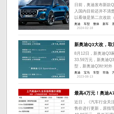
日前，奥迪发布新款
入国内目前还并不清楚
以看做是第二次改款（
奥迪
车型
整体
新车
2024-02-18
新奥迪Q3大改，取消
8月12日，新奥迪Q3
33.59万元，新奥迪Q3
型，新奥迪Q3针对外
奥迪
宝马
车型
市场
2023-08-13
最高4万元！奥迪A
近日，《汽车行业关注》
售价进行更新，原指导售价