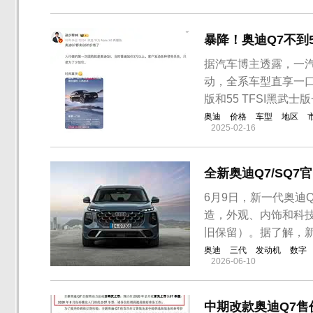
暴降！奥迪Q7不到
据汽车博主透露，一汽
动，全系车型直享一口价政
版和55 TFSI黑武士版
奥迪
价格
车型
地区
2025-02-16
全新奥迪Q7/SQ7
6月9日，新一代奥迪
造，外观、内饰和科技
旧保留）。据了解，
奥迪
三代
发动机
数字
2026-06-10
中期改款奥迪Q7售