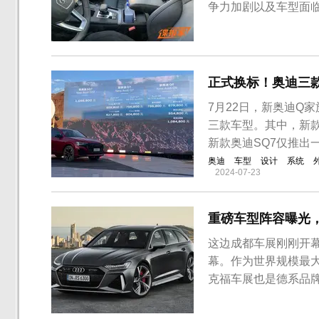
争力加剧以及车型面临
正式换标！奥迪三
7月22日，新奥迪Q家
三款车型。其中，新款奥
新款奥迪SQ7仅推出
奥迪
车型
设计
系统
2024-07-23
重磅车型阵容曝光
这边成都车展刚刚开幕
幕。作为世界规模最
克福车展也是德系品
届车展奥迪品牌将携2
相。其中，全新RS 6 A