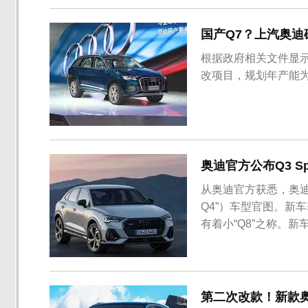
车展。此外，电动方程.
国产Q7？上汽奥迪
根据政府相关文件显示
改项目，规划年产能为
奥迪官方公布Q3 S
从奥迪官方获悉，奥迪公
Q4”）车型官图。新
有着小“Q8”之称。
35 TDI S tron
TFSI quattro S tr
第二次改款！新款奥