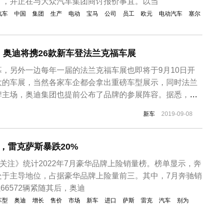
厂，并正在与大众汽车集团商讨报价事宜。以当
汽车
中国
集团
生产
电动
宝马
公司
员工
欧元
电动汽车
塞尔
，奥迪将携26款新车登法兰克福车展
，另外一边每年一届的法兰克福车展也即将于9月10日开
大的车展，当然各家车企都会拿出重磅车型展示，同时法兰
牌主场，奥迪集团也提前公布了品牌的参展阵容。据悉，本
6款新车登场，其中超过一半以上的车型是首次在车展亮
新车
2019-09-08
vant、新款A4、A1 citycarver以及新款Q7将亮相法兰克福
..
，雷克萨斯暴跌20%
业关注》统计2022年7月豪华品牌上险销量榜。榜单显示，奔
处于主导地位，占据豪华品牌上险量前三。其中，7月奔驰销
以66572辆紧随其后，奥迪
车型
奥迪
增长
售价
市场
新车
进口
萨斯
雷克
汽车
别为