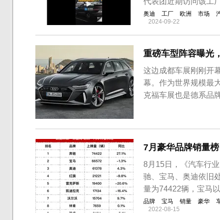
代表团近期访问该工
奥迪
工厂
欧洲
市场
2024-09-22
重磅车型阵容曝光
这边成都车展刚刚开幕
幕。作为世界规模最
克福车展也是德系品
届车展奥迪品牌将携2
相。其中，全新RS 6 A
车展。此外，电动方程.
7月豪华品牌销量榜
8月15日，《汽车行
驰、宝马、奥迪依旧
量为74422辆，宝马
品牌
宝马
销量
豪华
2022-08-15