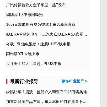
广汽传祺首款方盒子车型！越7发布
魏牌高山8申报图曝光
10万元就能拥有华为智驾！东风新车官宣
ID.ERA首款纯电车！上汽大众ID.ERA 5X官图发布
搭载1.5L油电混动！速腾L HEV版申报
阿维塔07L今晚上市
尺寸全面加大！星越L PLUS申报
最新行业报导
更多行业报导
>
缺陷让车主崩溃，监管介入调查召回45万辆奥迪
加速新能源产品布局，东风本田如何在质量下转型？