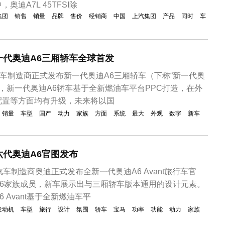
迪A7L 45TFSI除
集团
销售
销量
品牌
售价
经销商
中国
上汽集团
产品
同时
车
一代奥迪A6三厢轿车全球首发
汽车制造商正式发布新一代奥迪A6三厢轿车（下称“新一代奥
解，新一代奥迪A6轿车基于全新燃油车平台PPC打造，在外
配置等方面均有升级，未来将以国
销量
车型
国产
动力
家族
方面
系统
最大
外观
数字
新车
代奥迪A6官图发布
车制造商奥迪正式发布全新一代奥迪A6 Avant旅行车官
A6家族成员，新车展示出与三厢轿车版本通用的设计元素。
 Avant基于全新燃油车平
发动机
车型
旅行
设计
氛围
轿车
宝马
功率
功能
动力
家族