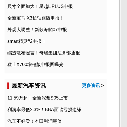
尺寸全面加大！星越L PLUS申报
全新宝马iX3长轴距版申报！
外观大调整！新款海豹07申报
smart精灵#2申报！
编造散布谣言！奇瑞集团法务部通报
猛士X700增程版申报图曝光
最新汽车资讯
更多资讯
>
11.59万起！全新深蓝S05上市
利润率最低2.3%！BBA面临亏损边缘
汽车不好卖！本田利润翻倍