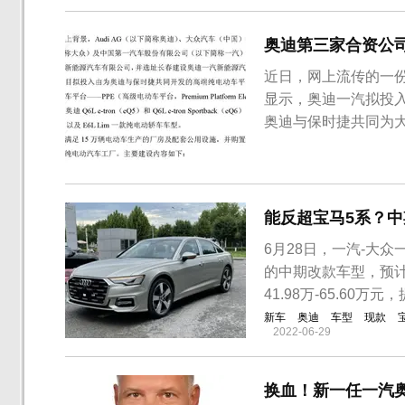
奥迪第三家合资公司
近日，网上流传的一
显示，奥迪一汽拟投入
奥迪与保时捷共同为大
包括奥迪Q6L e-tron（
型和E6L Limousine
能反超宝马5系？中
6月28日，一汽-大
的中期改款车型，预计
41.98万-65.60万元，
新车
奥迪
车型
现款
2022-06-29
换血！新一任一汽