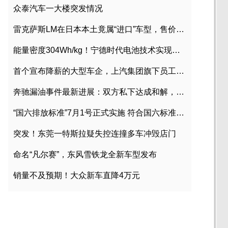
众泰汽车一大楼突发情况
雷克萨斯LM在日本本土竟属“进口”车型，售价2580万日元
能量密度304Wh/kg！宁德时代电池技术实现突破
首个宣布降薪的大型车企，上汽集团旗下员工降薪文件曝光
奔驰漏油事件最新进展：双方私下达成和解，工商已介入调查
“国六排放标准”7月1号正式实施 符合国六标准车型目录一览
突发！东莞一特斯拉疑失控连撞多车冲毁店门
命名“凡尔赛”，东风雪铁龙全新车型发布
销量不及预期！大众新车直降4万元