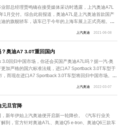
业部总经理贾鸣镝在接受媒体采访时透露，上汽奥迪A7L
年1月交付。综合此前报道，奥迪A7L是上汽奥迪首款国产
奥迪的旗舰轿车，该车已于今年的上海车展上正式亮相。从
7L与进口车型最大的改变就是取消了的溜背车身设计，针
上汽奥迪
2021-06-08
身进行加长，更趋向于传统的三厢车造型，由此带来更加的
进口车型差别不大，六边...
？奥迪A7 3.0T重回国内
back 3.0回归中国市场，你还会买国产奥迪A7L吗？据一汽-奥
严格的国六标准法规，进口A7 Sportback 3.0T车型于
，而现在进口A7 Sportback 3.0T车型将回归中国市场。据
5TSFI quattro尊享版市场中指导价约79.00万元。据了解，
上汽奥迪
2022-03-07
...
迪元旦官降
同，新年伊始上汽奥迪便开启新一轮降价。《汽车行业关
到，官方针对奥迪A7L、奥迪Q5 e-tron、奥迪Q6三款车