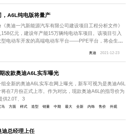
，A6L纯电版将量产
份《奥迪一汽新能源汽车有限公司建设项目工程分析文件》
158亿元，建设年产能15万辆纯电动车项目。该项目引入
型电动车开发的高端电动车平台——PPE平台，将会生产
eQ5）、Q6L e-tron Sportback（eQ6）两款纯电动SUV车
奥迪
2021-12-23
一款纯电动轿车。奥迪E6L Limousine...
期改款奥迪A6L实车曝光
众一组全新的奥迪A6L实车在网上曝光，新车可视为是奥迪A6L
将在7月份正式上市。作为对比，现款奥迪A6L的指导价为
提供2.0T、3
宝马
方面
样式
造型
销量
中期
最大
全新
内饰
售价
外观
奥迪总经理上任