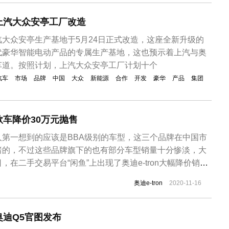
上汽大众安亭工厂改造
大众安亭生产基地于5月24日正式改造，这座全新升级的
代豪华智能电动产品的专属生产基地，这也预示着上汽与奥
车道。按照计划，上汽大众安亭工厂计划十个
汽车
市场
品牌
中国
大众
新能源
合作
开发
豪华
产品
集团
车降价30万元抛售
第一想到的应该是BBA级别的车型，这三个品牌在中国市
睹的，不过这些品牌旗下的也有部分车型销量十分惨淡，大
在二手交易平台“闲鱼”上出现了奥迪e-tron大幅降价销售
-tron是奥迪旗下首款纯电动SUV，新车于2019年11月18
奥迪e-tron
2020-11-16
型，官方指导价为69.28-80.08万元，其中奥迪e-tron
迪Q5官图发布