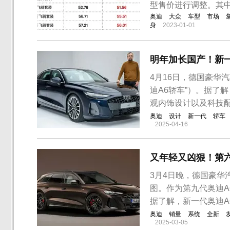
型售价进行调整。其中，奥
奥迪
大众
车型
市场
身
2023-01-01
明年加长国产！新
4月16日，德国豪华
迪A6轿车”）。据了
观内饰设计以及科技
奥迪
设计
新一代
轿车
2025-04-16
又年轻又凶狠！第六
3月4日晚，德国豪华汽
图。作为第九代奥迪
据了解，新一代奥迪A6
奥迪
销量
系统
全新
2025-03-05