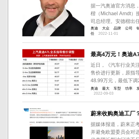
据一汽奥迪官方消息，
楷（Michael Arn
司总经理。安德楷出
奥迪
大众
品牌
公司
任
2022-11-01
最高4万元！奥迪A
近日，《汽车行业关注》
售价进行更新，原指导售价
48.99万元，最低下调
奥迪
最大
车型
功率
2022-09-03
蔚来收购奥迪工厂
据媒体报道，蔚来正
并避免欧盟委员会对