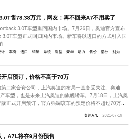
3.0T售78.38万元，网友：再不回来A7不用卖了
ortback 3.0T车型重回国内市场。7月26日，奥迪官方宣布
back 3.0T车型正式回归国内市场。新车将以进口的方式引入国
销
设计
车身
进口
销量
系统
造型
豪华
动力
售价
部分
别为
版开启预订，价格不高于70万
的第二家合资公司，上汽奥迪的布局一直备受关注。奥迪
国产车型，也是未来上汽奥迪的旗舰轿车。7月18日，上汽奥
 one先行版正式开启预订，官方强调该车的预定价格不超过70万
台。据了解，该车将于9月全面预售，并于2022年1月正式交
奥迪A7L
2021-07-19
款车型，大家应该已经相对熟悉了。此前，奥迪A7L已在
..
，A7L将在9月份预售