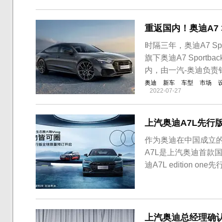
重返国内！奥迪A7 
时隔三年，奥迪A7 Sp
旗下奥迪A7 Sport
内，由一汽-奥迪负责
奥迪
新车
车型
市场
2022-07-27
上汽奥迪A7L先行
作为奥迪在中国成立
A7L是上汽奥迪首款
迪A7L edition
元，全球限量1000
付。作为上汽奥迪的首
上海车展上首发亮相，.
上汽奥迪总经理确认