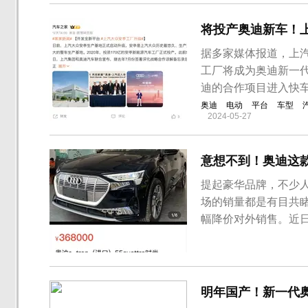
将投产奥迪新车！
据多家媒体报道，上汽
工厂将成为奥迪新一
迪的合作项目进入快
奥迪
电动
平台
车型
2024-05-27
意想不到！奥迪这款
提起豪华品牌，不少人
场的销量都是有目共
幅降价对外销售。近日，
的情况。据了解，奥迪e
日正式上市，共推出3款车
5...
明年国产！新一代奥