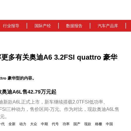
行业报导
国际产经
数据报告
汽车产品库
解更多有关奥迪A6 3.2FSI quattro 豪华
ttro 豪华型的内容。
迪A6L售42.79万元起
迪新款A6L正式上市，新车继续搭载2.0TFSI低功率、
.0TFSI三种动力，售价区间-万元。作为对比，现款奥迪A6L售
万元。
一代
全新
动力
大众
中期
代号
功率
国产
现款
格栅
中国