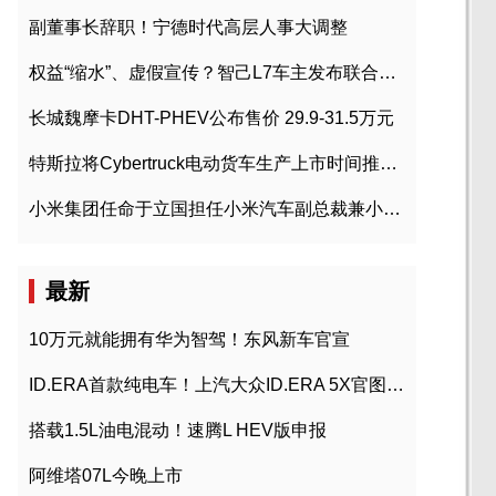
副董事长辞职！宁德时代高层人事大调整
权益“缩水”、虚假宣传？智己L7车主发布联合维权声明
长城魏摩卡DHT-PHEV公布售价 29.9-31.5万元
特斯拉将Cybertruck电动货车生产上市时间推迟到2023年初
小米集团任命于立国担任小米汽车副总裁兼小米汽车北京总部政委
最新
10万元就能拥有华为智驾！东风新车官宣
ID.ERA首款纯电车！上汽大众ID.ERA 5X官图发布
搭载1.5L油电混动！速腾L HEV版申报
阿维塔07L今晚上市