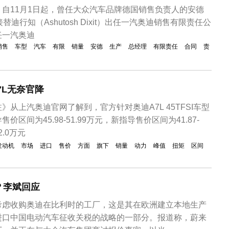
自11月1日起，曾任大众汽车品牌德国销售负责人的安德
dt）接替迪行知（Ashutosh Dixit）出任一汽奥迪销售有限责任公
任一汽奥迪
销售
车型
汽车
有限
销量
安德
生产
总经理
有限责任
合同
责
7L无奈官降
从上汽奥迪官网了解到，官方针对奥迪A7L 45TFSI车型
区间为45.98-51.99万元，新指导售价区间为41.87-
2.0万元
发动机
市场
进口
售价
方面
旗下
销量
动力
峰值
扭矩
区间
？李斌回应
考虑收购奥迪在比利时的工厂，这是其在欧洲建立本地生产
进口中国电动汽车征收关税的战略的一部分。报道称，蔚来