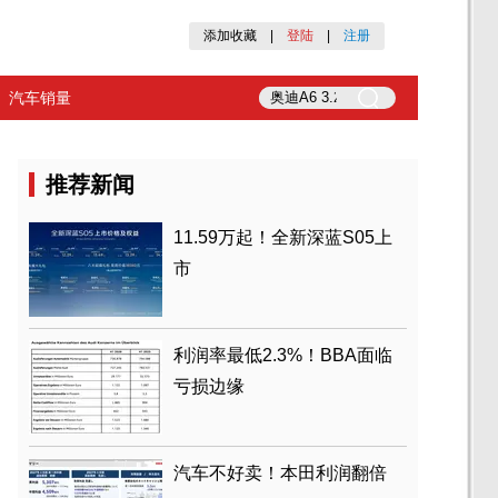
添加收藏
|
登陆
|
注册
汽车销量
推荐新闻
11.59万起！全新深蓝S05上
市
利润率最低2.3%！BBA面临
亏损边缘
汽车不好卖！本田利润翻倍