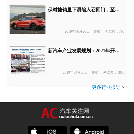
保时捷销量下滑陷入召回门，至少45万辆保时捷急需召回
2019年06月26日
剑虹
浏览数：795
新汽车产业发展规划：2021年开始传统燃油车与新能源汽车协同发展
2019年04月05日
剑虹
浏览数：1885
更多行业报导
>