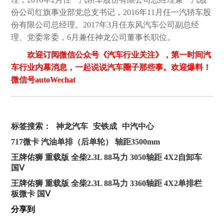
份公司红旗事业部党总支书记，2016年11月任一汽轿车股
份有限公司总经理。2017年3月任东风汽车公司副总经
理、党委常委，6月兼任神龙公司董事长职位。
欢迎订阅微信公众号《汽车行业关注》，第一时间汽
车行业内幕消息，一起说说汽车圈子那些事。欢迎爆料！
微信号autoWechat
标签搜索：
神龙汽车
安铁成
中汽中心
717微卡 汽油单排（后单轮） 轴距3500mm
王牌佑狮 重载版 全柴2.3L 88马力 3050轴距 4X2自卸车
国Ⅴ
王牌佑狮 重载版 全柴2.3L 88马力 3360轴距 4X2单排栏
板微卡 国Ⅴ
分享到