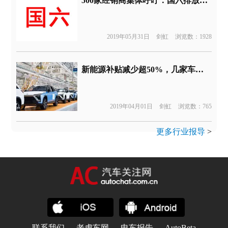
500家经销商集体呼吁：国六排放标准实施应给予6个月过渡期
2019年05月31日
剑虹
浏览数：1928
新能源补贴减少超50%，几家车企老大表态：“不慌”
2019年04月01日
剑虹
浏览数：765
更多行业报导
>
联系我们
老虎车网
电车报告
AutoBeta