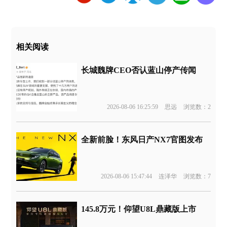
相关阅读
长城魏牌CEO否认蓝山停产传闻
2026-08-06 16:25:59
思远
浏览数：2
全新前脸！东风日产NX7官图发布
2026-08-06 15:47:44
连泽华
浏览数：7
145.8万元！仰望U8L鼎藏版上市