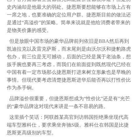
史内涵却是他最大的弱处。
捷恩斯要想能够在市场上占有
一席之地，也要准确的定位用户群。捷恩斯目前的做法还
是通过“高溢价”的策略。简单来说就是他给消费者带来的
是物美价廉的感受。
但是放眼中国市场的豪华品牌前列依旧是BBA然后再到
凯迪拉克以及雷克萨斯，而末尾则是由沃尔沃和捷豹路虎
包办，前三位是无可撼动，后面的已经是属于老油条，想
扳手腕也要再三考虑，而我们在前面提到既然现代已经在
中国有着一定市场那么捷恩斯打进来树立形象也是早晚的
事情。但现代要考虑清楚捷恩斯进华后能否再以打性价比
作为杀手锏。
品牌溢价很重要，但捷恩斯想成为“性价比”还是有”光芒
的“豪华品牌这对现代来讲是一条不容易的路。
这里插个笑话：阿联酋某高官到访韩国拒绝乘坐现代高
端车型雅科仕，要求乘坐奔驰S级。雅科仕在韩国是比捷
恩斯更高级别的车型。