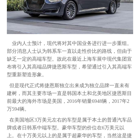
业内人士预计，现代将对其中国业务进行进一步重组。
部分消息人士认为韩系车一直以走性价比的路线，但由于
缺乏一定的高端车型。故此在最近上海车展中现代集团宣
布将引入其高端品牌捷恩斯车型，希望通过引入其高端车
型重新塑造形象。
但是现代正式将捷恩斯独立出来成为独立品牌一直未有
建树，而其主要市场一直是韩国本土和北美地区
捷恩斯目
前最大的海外市场是美国，2016年销量6948辆，2017年2
万594辆。
在美国地区3万美元左右的车型是属于本土的普通汽车品
牌或者日韩系中端车型。豪华车型的价位在6万美元以
上。在十万美元以上的是属于超豪华的车型，当然这是捷