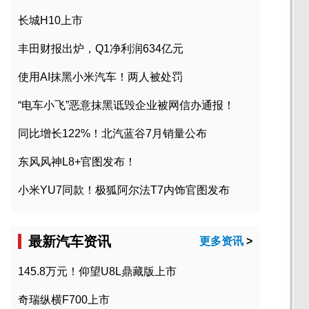
长城H10上市
丰田财报出炉，Q1净利润634亿元
使用AI抹黑小米汽车！两人被处罚
“电车小飞”恶意抹黑诋毁企业被网信办通报！
同比增长122%！北汽蓝谷7月销量公布
东风风神L8+官图发布！
小米YU7同款！极狐阿尔法T7内饰官图发布
最新汽车资讯
更多资讯
>
145.8万元！仰望U8L鼎藏版上市
奇瑞纵横F700上市