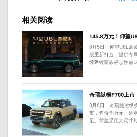
相关阅读
145.8万元！仰望
8月5日，仰望U8L鼎
版重新打造，提供专
续延续家族标志性鼎
奇瑞纵横F700上市
8月6日，奇瑞捷途纵
市，售价为万元。外
足。前脸采用大尺寸矩