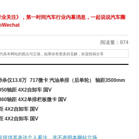
行业关注》，第一时间汽车行业内幕消息，一起说说汽车圈
echat
阅读量：
874
代表本网站的观点与立场，如果你有更多的见解，欢迎投稿分享
杀仅13.8万
717微卡 汽油单排（后单轮） 轴距3500mm
050轴距 4X2自卸车 国Ⅴ
3360轴距 4X2单排栏板微卡 国Ⅴ
轴距 4X2自卸车 国Ⅴ
轴距 4X2自卸车 国Ⅴ
仅提供其表达个人看法，并不表明本网站立场