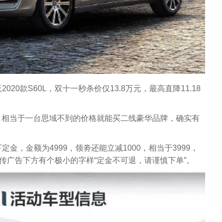
20款S60L，双十一秒杀价仅13.8万元，最高直降11.18
沃，相当于一台思域不到的价格就能买二线豪华品牌，确实有
金，金额为4999，领劵还能立减1000，相当于3999，
宣传广告下方有个极小的字样“定金不可退，请谨慎下单”。