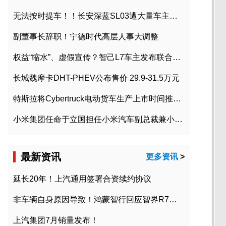
无法按时提车！！长安深蓝SL03遭大量车主投诉
副董事长辞职！宁德时代高层人事大调整
权益“缩水”、虚假宣传？智己L7车主发布联合维权声明
长城魏摩卡DHT-PHEV公布售价 29.9-31.5万元
特斯拉将Cybertruck电动货车生产上市时间推迟到2023年初
小米集团任命于立国担任小米汽车副总裁兼小米汽车北京总部政委
最新资讯
更多资讯
>
延长20年！上汽通用签署合资续约协议
非车辆自身原因导致！鸿蒙智行回应智界R7起火事故
上汽集团7月销量发布！