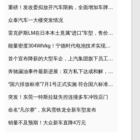
重磅！发改委拟放开汽车限购，全面增加车牌指标
众泰汽车一大楼突发情况
雷克萨斯LM在日本本土竟属“进口”车型，售价2580万日元
能量密度304Wh/kg！宁德时代电池技术实现突破
首个宣布降薪的大型车企，上汽集团旗下员工降薪文件曝光
奔驰漏油事件最新进展：双方私下达成和解，工商已介入调查
“国六排放标准”7月1号正式实施 符合国六标准车型目录一览
突发！东莞一特斯拉疑失控连撞多车冲毁店门
命名“凡尔赛”，东风雪铁龙全新车型发布
销量不及预期！大众新车直降4万元