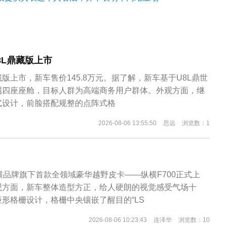
U8L鼎藏版上市
藏版上市，新车售价145.8万元。据了解，新车基于U8L鼎世
属四座座舱，目标人群为高端商务用户群体。外观方面，继
式设计，前脸搭配规整的点阵式格
2026-08-06 13:55:50
思远
浏览数：1
横品牌旗下首款全领域豪华越野皮卡——纵横F700正式上
观方面，新车整体造型方正，给人硬朗的视觉感受气场十
形格栅设计，格栅中央镶嵌了醒目的“LS
2026-08-06 10:23:43
连泽华
浏览数：10