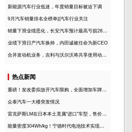
新能源汽车行业低迷，年度销量目标被迫下调
9月汽车销量排名全榜单||汽车行业关注
销量下滑业绩恶化，长安汽车预计最高亏损28亿元
业绩下滑日产汽车换帅，内田诚被任命为新CEO
合并发动机业务，吉利与沃尔沃将共享使用动力总成
热点新闻
重磅！发改委拟放开汽车限购，全面增加车牌指标
众泰汽车一大楼突发情况
雷克萨斯LM在日本本土竟属“进口”车型，售价2580万日元
能量密度304Wh/kg！宁德时代电池技术实现突破