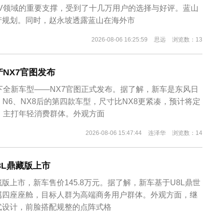
UV领域的重要支撑，受到了十几万用户的选择与好评。蓝山
产规划。同时，赵永坡透露蓝山在海外市
2026-08-06 16:25:59
思远
浏览数：13
NX7官图发布
下全新车型——NX7官图正式发布。据了解，新车是东风日
、N6、NX8后的第四款车型，尺寸比NX8更紧凑，预计将定
，主打年轻消费群体。外观方面
2026-08-06 15:47:44
连泽华
浏览数：14
U8L鼎藏版上市
藏版上市，新车售价145.8万元。据了解，新车基于U8L鼎世
属四座座舱，目标人群为高端商务用户群体。外观方面，继
式设计，前脸搭配规整的点阵式格