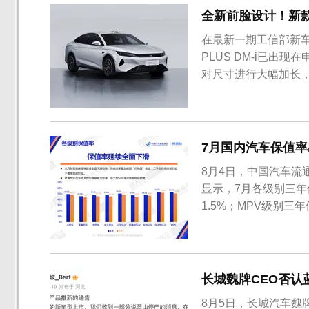
全新前脸设计！新款秦
在最新一期工信部新
PLUS DM-i已
对尺寸进行大幅加长
7月国内汽车保值率
8月4日，中国汽车流
显示，7月各级别三年
1.5%；MPV级别三
长城魏牌CEO否认
8月5日，长城汽车魏