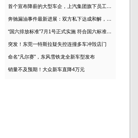
首个宣布降薪的大型车企，上汽集团旗下员工降薪文件曝光
奔驰漏油事件最新进展：双方私下达成和解，工商已介入调查
“国六排放标准”7月1号正式实施 符合国六标准车型目录一览
突发！东莞一特斯拉疑失控连撞多车冲毁店门
命名“凡尔赛”，东风雪铁龙全新车型发布
销量不及预期！大众新车直降4万元