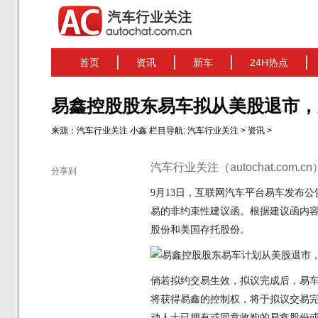
首页
资讯
新车
24H热点
易鑫控股股东易车拟从美股退市，
来源：
汽车行业关注
小鑫
栏目导航:
汽车行业关注
>
资讯
>
汽车行业关注（autochat.com.
分享到
9月13日，互联网汽车平台易车发布
易的非约束性建议函。根据建议函内容
股份和美国存托股份。
倘若拟约交易生效，拟议完成后，易
将获得易鑫的控制权，将于拟议交易
动人士已拥有或同意收购的易鑫股份或