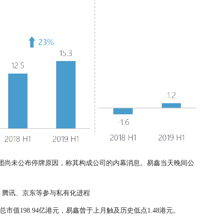
集团尚未公布停牌原因，称其构成公司的内幕消息。易鑫
当天晚间
公
，总市值198.94亿港元
，
易鑫曾于上月触及历史低点
1.48港元。