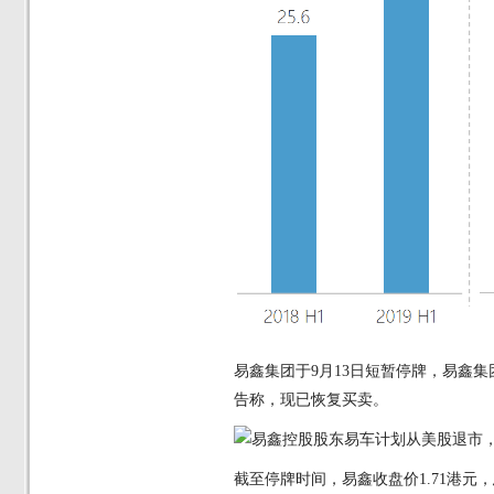
易鑫集团于
9月13日短暂停牌，易鑫
告称，现已恢复买卖。
截至停牌时间，易鑫收盘价
1.71港元