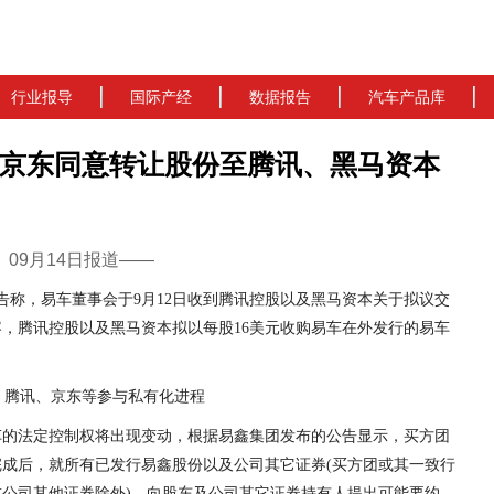
行业报导
国际产经
数据报告
汽车产品库
京东同意转让股份至腾讯、黑马资本
cn）09月14日报道——
公告称，易车董事会于9月12日收到腾讯控股以及黑马资本关于拟议交
，腾讯控股以及黑马资本拟以每股16美元收购易车在外发行的易车
车的法定控制权将出现变动，根据
易鑫集团发布的公告显示，买方团
完成后，就所有已发行易鑫股份以及公司其它证券
(买方团或其一致行
公司其他证券除外)
，向股东及公司其它证券持有人提出可能要约。