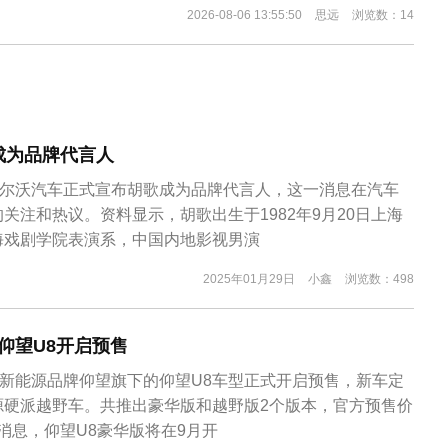
2026-08-06 13:55:50
思远
浏览数：14
成为品牌代言人
沃尔沃汽车正式宣布胡歌成为品牌代言人，这一消息在汽车
关注和热议。资料显示，胡歌出生于1982年9月20日上海
海戏剧学院表演系，中国内地影视男演
2025年01月29日
小鑫
浏览数：498
迪仰望U8开启预售
端新能源品牌仰望旗下的仰望U8车型正式开启预售，新车定
源硬派越野车。共推出豪华版和越野版2个版本，官方预售价
方消息，仰望U8豪华版将在9月开