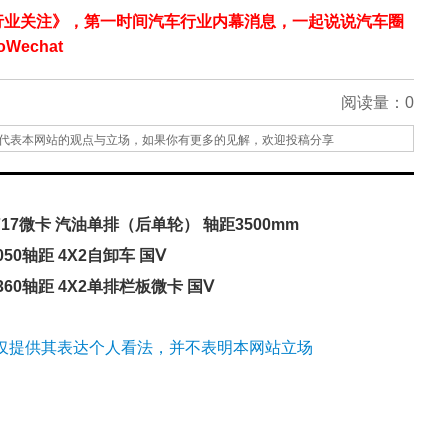
行业关注》，第一时间汽车行业内幕消息，一起说说汽车圈
echat
阅读量：
0
代表本网站的观点与立场，如果你有更多的见解，欢迎投稿分享
717微卡 汽油单排（后单轮） 轴距3500mm
050轴距 4X2自卸车 国Ⅴ
3360轴距 4X2单排栏板微卡 国Ⅴ
仅提供其表达个人看法，并不表明本网站立场