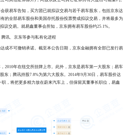
事会获易车告知，买方团已就拟议交易与若干易车股东，包括京东达
拥有的全部易车股份和美国存托股份投票赞成拟议交易，并将最多为
至拟议交易。就易鑫董事会所知，京东拥有易车股份约25.1%。
约达成不可撤销承诺。截至本公告日期，京东金融拥有全部已发行易
0年，2010年在纽交所挂牌上市。此外，
京东是易车第一大股东；易车
大股东；腾讯持股7.8%为第六大股东。
2014年9月30日，易车股价达
去CEO一职，将把更多精力放在蔚来汽车上，但保留其董事长职位，易鑫