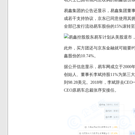
易鑫集团的公告还显示，易鑫集团董
成若干支持协议，京东已同意使用其
全部已发行流动易车股份的
15%滚转
此外，买方团还与京东金融就可能要
鑫股份的
10.74%。
据公开信息显示，易车网成立于
200
创始人、董事长李斌持股
11%为第三
到98.28美元。2018年，李斌辞
CEO原易车总裁张序安接任。