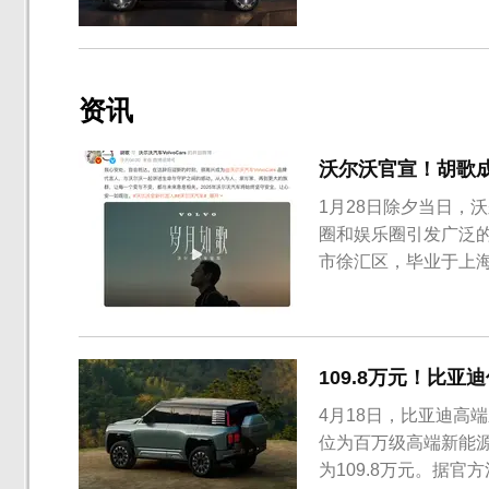
资讯
沃尔沃官宣！胡歌
1月28日除夕当日，
圈和娱乐圈引发广泛的
市徐汇区，毕业于上
109.8万元！比亚
4月18日，比亚迪高
位为百万级高端新能
为109.8万元。据官