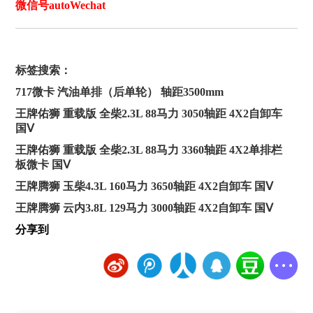
微信号autoWechat
标签搜索：
717微卡 汽油单排（后单轮） 轴距3500mm
王牌佑狮 重载版 全柴2.3L 88马力 3050轴距 4X2自卸车
国Ⅴ
王牌佑狮 重载版 全柴2.3L 88马力 3360轴距 4X2单排栏
板微卡 国Ⅴ
王牌腾狮 玉柴4.3L 160马力 3650轴距 4X2自卸车 国Ⅴ
王牌腾狮 云内3.8L 129马力 3000轴距 4X2自卸车 国Ⅴ
分享到