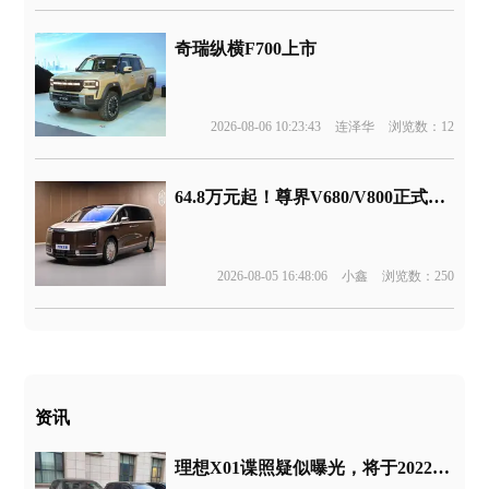
奇瑞纵横F700上市
2026-08-06 10:23:43
连泽华
浏览数：12
64.8万元起！尊界V680/V800正式上市
2026-08-05 16:48:06
小鑫
浏览数：250
资讯
理想X01谍照疑似曝光，将于2022年正式上市