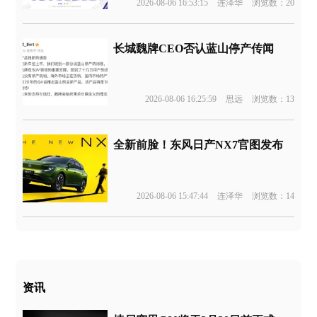
2026-08-06 16:53:15
连泽华
浏览数：20
长城魏牌CEO否认蓝山停产传闻
2026-08-06 16:25:59
思远
浏览数：13
全新前脸！东风日产NX7官图发布
2026-08-06 15:47:44
连泽华
浏览数：14
资讯