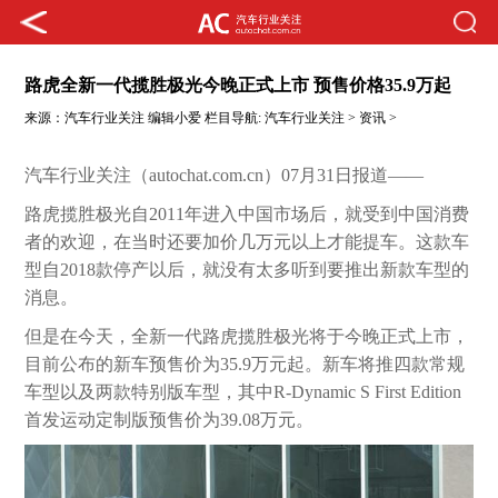
路虎全新一代揽胜极光今晚正式上市 预售价格35.9万起
来源：
汽车行业关注
编辑小爱
栏目导航:
汽车行业关注
>
资讯
>
汽车行业关注（autochat.com.cn）07月31日报道——
路虎揽胜极光自2011年进入中国市场后，就受到中国消费
者的欢迎，在当时还要加价几万元以上才能提车。这款车
型自2018款停产以后，就没有太多听到要推出新款车型的
消息。
但是在今天，全新一代路虎揽胜极光将于今晚正式上市，
目前公布的新车预售价为35.9万元起。新车将推四款常规
车型以及两款特别版车型，其中R-Dynamic S First Edition
首发运动定制版预售价为39.08万元。