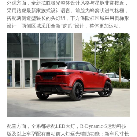
外观方面，全新揽胜极光整体设计风格与星脉非常接近，
采用路虎最新家族式设计语言。前脸为蜂窝状进气格栅，
搭配两侧造型狭长的头灯组，下方保险杠区域采用倒梯形
设计，两侧区域采用全新“虎爪”设计，整体更加运动。
配置方面，全系都标配LED大灯，R-Dynamic-S运动科技
版及以上车型配有自动前大灯远光辅助功能；新车尺寸长