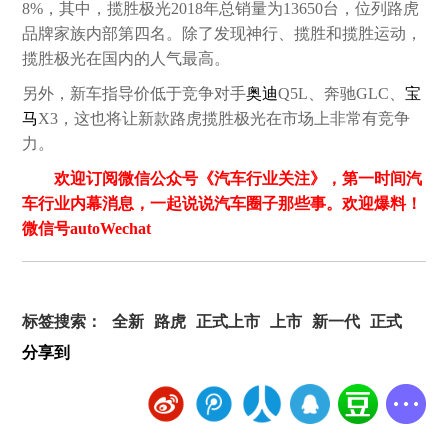
8%，其中，揽胜极光2018年总销量为13650台，位列路虎
品牌家族内部第四名。除了发现神行、揽胜和揽胜运动，
揽胜极光在国内的人气最高。
另外，新车指导价低于竞争对手
奥迪
Q5L、奔驰GLC、
宝
马
X3，这也将让新款路虎揽胜极光在市场上非常有竞争
力。
欢迎订阅微信公众号《汽车行业关注》，第一时间汽
车行业内幕消息，一起说说汽车圈子那些事。欢迎爆料！
微信号autoWechat
标签搜索：
全新
路虎
正式上市
上市
新一代
正式
分享到