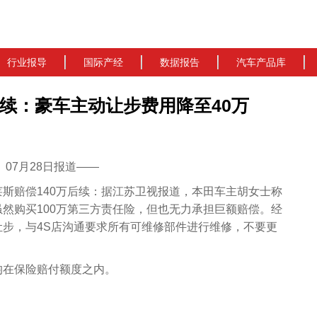
行业报导
国际产经
数据报告
汽车产品库
续：豪车主动让步费用降至40万
cn）07月28日报道——
斯赔偿140万后续：据江苏卫视报道，本田车主胡女士称
然购买100万第三方责任险，但也无力承担巨额赔偿。经
步，与4S店沟通要求所有可维修部件进行维修，不要更
。
均在保险赔付额度之内。