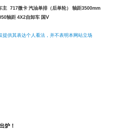
车主
717微卡 汽油单排（后单轮） 轴距3500mm
050轴距 4X2自卸车 国Ⅴ
仅提供其表达个人看法，并不表明本网站立场
出炉！