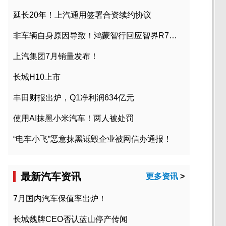
延长20年！上汽通用签署合资续约协议
非车辆自身原因导致！鸿蒙智行回应智界R7起火事故
上汽集团7月销量发布！
长城H10上市
丰田财报出炉，Q1净利润634亿元
使用AI抹黑小米汽车！两人被处罚
“电车小飞”恶意抹黑诋毁企业被网信办通报！
最新汽车资讯
更多资讯
>
7月国内汽车保值率出炉！
长城魏牌CEO否认蓝山停产传闻