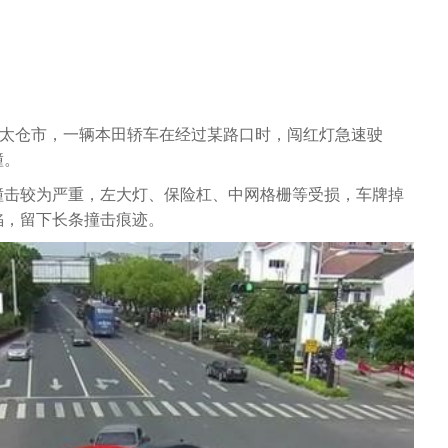
州太仓市，一辆本田轿车在经过某路口时，闯红灯急速驶
撞。
撞击较为严重，左大灯、保险杠、中网格栅等受损，车牌掉
陷，留下长条撞击痕迹。