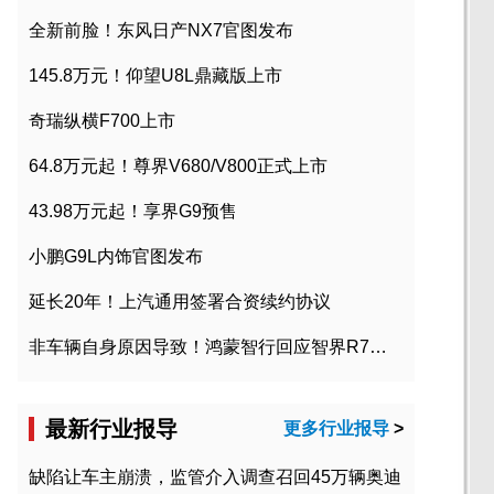
全新前脸！东风日产NX7官图发布
145.8万元！仰望U8L鼎藏版上市
奇瑞纵横F700上市
64.8万元起！尊界V680/V800正式上市
43.98万元起！享界G9预售
小鹏G9L内饰官图发布
延长20年！上汽通用签署合资续约协议
非车辆自身原因导致！鸿蒙智行回应智界R7起火事故
最新行业报导
更多行业报导
>
缺陷让车主崩溃，监管介入调查召回45万辆奥迪