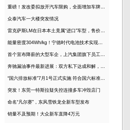
重磅！发改委拟放开汽车限购，全面增加车牌指标
众泰汽车一大楼突发情况
雷克萨斯LM在日本本土竟属“进口”车型，售价2580万日元
能量密度304Wh/kg！宁德时代电池技术实现突破
首个宣布降薪的大型车企，上汽集团旗下员工降薪文件曝光
奔驰漏油事件最新进展：双方私下达成和解，工商已介入调查
“国六排放标准”7月1号正式实施 符合国六标准车型目录一览
突发！东莞一特斯拉疑失控连撞多车冲毁店门
命名“凡尔赛”，东风雪铁龙全新车型发布
销量不及预期！大众新车直降4万元