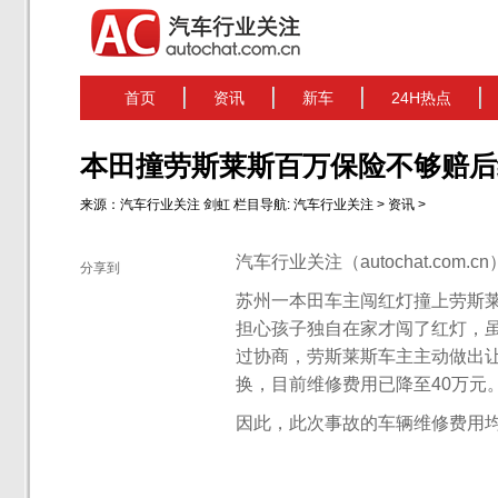
首页
资讯
新车
24H热点
本田撞劳斯莱斯百万保险不够赔后
来源：
汽车行业关注
剑虹
栏目导航:
汽车行业关注
>
资讯
>
汽车行业关注（autochat.com.
分享到
苏州一本田车主闯红灯撞上劳斯莱
担心孩子独自在家才闯了红灯，虽
过协商，劳斯莱斯车主主动做出让
换，目前维修费用已降至40万元
因此，此次事故的车辆维修费用