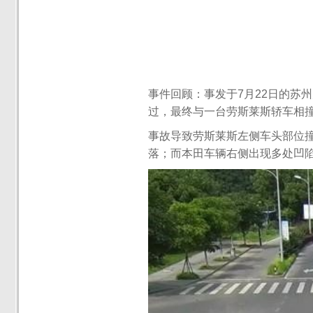
事件回顾：事发于7月22日的苏
过，最终与一台劳斯莱斯轿车相
事故导致劳斯莱斯左侧车头部位
落；而本田车辆右侧出现多处凹