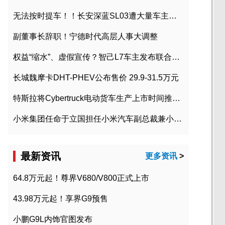
无法按时提车！！长安深蓝SL03遭大量车主投诉
副董事长辞职！宁德时代高层人事大调整
权益“缩水”、虚假宣传？智己L7车主发布联合维权声明
长城魏摩卡DHT-PHEV公布售价 29.9-31.5万元
特斯拉将Cybertruck电动货车生产上市时间推迟到2023年初
小米集团任命于立国担任小米汽车副总裁兼小米汽车北京总部政委
最新资讯
更多资讯
>
64.8万元起！尊界V680/V800正式上市
43.98万元起！享界G9预售
小鹏G9L内饰官图发布