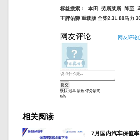
标签搜索：
本田
劳斯莱斯
降至
王牌佑狮 重载版 全柴2.3L 88马力 3
网友评论
网友评论
提交
默认
最早
最热
评分最高
0
条
相关阅读
7月国内汽车保值率