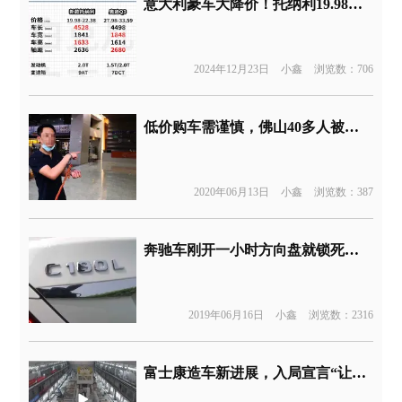
意大利豪车大降价！托纳利19.98万元起售
2024年12月23日
小鑫
浏览数：706
低价购车需谨慎，佛山40多人被骗700多万
2020年06月13日
小鑫
浏览数：387
奔驰车刚开一小时方向盘就锁死，差点要了车主的命
2019年06月16日
小鑫
浏览数：2316
富士康造车新进展，入局宣言“让拜腾赢”