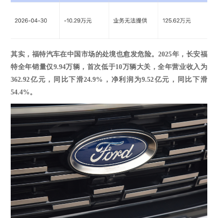
其实，福特汽车在中国市场的处境也愈发危险。
2025年，长安福
特全年销量仅
9.94
万辆，首次低于
10万辆大关，全年营业收入为
362.92
亿元，同比下滑
24.9%
，净利润为
9.52
亿元，同比下滑
54.4%
。