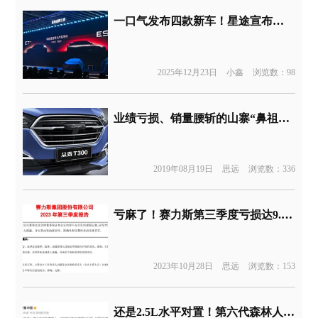
一口气发布四款新车！星途宣布进入3.0时代
2025年12月23日
小鑫
浏览数：98
业绩亏损、销量腰斩的山寨“鼻祖”如今还沦落到无车可卖！
2019年08月19日
思远
浏览数：336
亏麻了！赛力斯第三季度亏损达9.5亿元
2023年10月28日
思远
浏览数：153
还是2.5L水平对置！第六代森林人国内首发