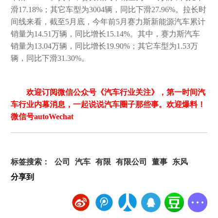
滑17.18%；其它车型为3004辆，同比下滑27.96%。拉长时
间线来看，截至5月底，今年前5月赛力斯新能源汽车累计
销量为14.51万辆，同比增长15.14%。其中，赛力斯汽车
销量为13.04万辆，同比增长19.90%；其它车型为1.53万
辆，同比下滑31.30%。
欢迎订阅微信公众号《汽车行业关注》，第一时间汽
车行业内幕消息，一起说说汽车圈子那些事。欢迎爆料！
微信号autoWechat
标签搜索：
公司
汽车
有限
有限公司
董事
东风
分享到