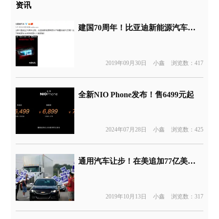
资讯
建国70周年！比亚迪新能源汽车产销突破70万辆
2019年09月30日
小鑫
浏览数：417
全新NIO Phone发布！售6499元起
2024年07月28日
小鑫
浏览数：425
通用汽车让步！在美追加77亿美元投资希望结束罢工
2019年10月13日
小鑫
浏览数：317