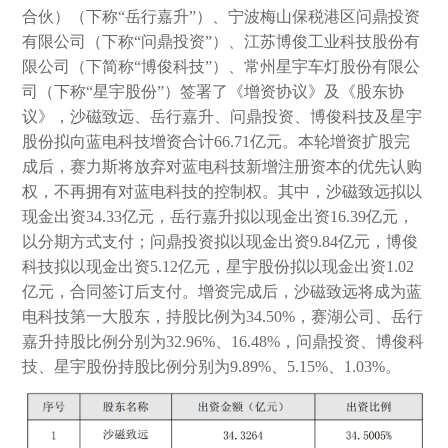
合伙）（下称“岳行嘉升”）、宁波梅山保税港区问鼎投资
有限公司（下称“问鼎投资”）、江苏博俊工业科技股份有
限公司（下简称“博俊科技”）、常州星宇车灯股份有限公
司（下称“星宇股份”）签署了《增资协议》及《股东协
议》，沙磁致远、岳行嘉升、问鼎投资、博俊科技及星宇
股份拟向蓝电科技增资合计66.71亿元。本轮增资扩股完
成后，赛力斯将放弃对蓝电科技新增注册资本的优先认购
权，不再拥有对蓝电科技的控制权。其中，沙磁致远拟以
现金出资34.33亿元，岳行嘉升拟以现金出资16.39亿元，
以分期方式支付；问鼎投资拟以现金出资9.84亿元，博俊
科技拟以现金出资5.12亿元，星宇股份拟以现金出资1.02
亿元，合同签订后支付。增资完成后，沙磁致远将成为蓝
电科技第一大股东，持股比例为34.50%，赛湖公司、岳行
嘉升持股比例分别为32.96%、16.48%，问鼎投资、博俊科
技、星宇股份持股比例分别为9.89%、5.15%、1.03%。