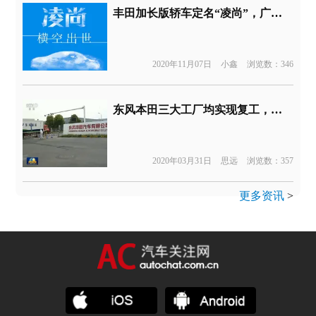
丰田加长版轿车定名“凌尚”，广州车展正式亮相
2020年11月07日
小鑫
浏览数：346
东风本田三大工厂均实现复工，已接到2.6万辆订单
2020年03月31日
思远
浏览数：357
更多资讯
>