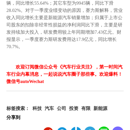
辆，同比增长55.64%；其它车型为9945辆，同比下滑
28.02%。对于一季度业绩变动的原因，赛力斯解释，营业
收入同比增长主要是新能源汽车销量增加；归属于上市公
司股东的扣除非经常性损益的净利润同比下滑，主要是研
发持续加大投入，研发费用较上年同期增加7.43亿元。财
报显示，一季度赛力斯研发费用达17.9亿元，同比增长
70.7%。
欢迎订阅微信公众号《汽车行业关注》，第一时间汽
车行业内幕消息，一起说说汽车圈子那些事。欢迎爆料！
微信号autoWechat
标签搜索：
科技
汽车
公司
投资
有限
新能源
分享到