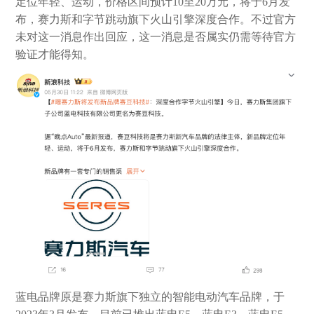
定位年轻、运动，价格区间预计10至20万元，将于6月发
布，赛力斯和字节跳动旗下火山引擎深度合作。不过官方
未对这一消息作出回应，这一消息是否属实仍需等待官方
验证才能得知。
蓝电品牌原是赛力斯旗下独立的智能电动汽车品牌，于