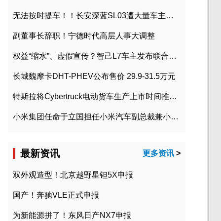
无法按时提车！！长安深蓝SL03遭大量车主投诉
副董事长辞职！宁德时代高层人事大调整
权益“缩水”、虚假宣传？智己L7车主发布联合维权声明
长城魏摩卡DHT-PHEV公布售价 29.9-31.5万元
特斯拉将Cybertruck电动货车生产上市时间推迟到2023年初
小米集团任命于立国担任小米汽车副总裁兼小米汽车北京总部政委
最新资讯
更多资讯
>
双外观造型！北京越野星钽5X申报
国产！奔驰VLE正式申报
为新能源拼了！东风日产NX7申报