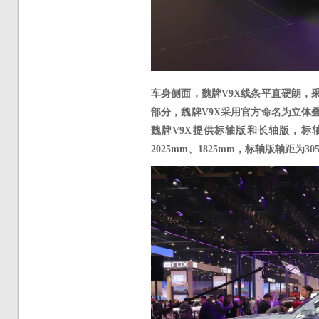
车身侧面，
魏牌
V9X
线条平直硬朗，
部分，
魏牌
V9X采用官方命名为立体
魏牌
V9X提供标轴版和长轴版，标轴
2025mm、1825mm，标轴版轴距为3