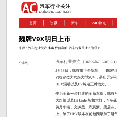
首页
资讯
新车
24H热点
魏牌V9X明日上市
来源：
汽车行业关注
小鑫
栏目导航:
汽车行业关注
>
资讯
>
汽车行业关注（autochat.com.
分享到
5月18日
，魏牌旗下全新车
——
魏牌
V
V9X定位为六座大型SUV，是归元S
HEV混动以及EV纯电三种动力。
作为全新平台打造的全新车型，魏牌
大灯组以及
Hi Light智慧大灯，
车头
供月华银、文渊黑、丹宸紫、柔居灰
上，除了
HEV版本在
前包围
增加了进