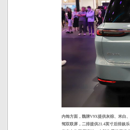
内饰方面，
魏牌
V9X
提供灰棕、米白
驾双联屏，二排提供21.4英寸后排娱