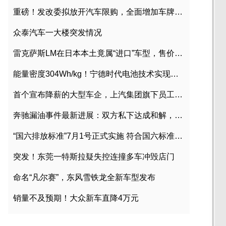
重磅！发改委拟放开汽车限购，全面增加车牌指标
众泰汽车一大楼突发情况
雷克萨斯LM在日本本土竟属“进口”车型，售价2580万日元
能量密度304Wh/kg！宁德时代电池技术实现突破
首个宣布降薪的大型车企，上汽集团旗下员工降薪文件曝光
奔驰漏油事件最新进展：双方私下达成和解，工商已介入调查
“国六排放标准”7月1号正式实施 符合国六标准车型目录一览
突发！东莞一特斯拉疑失控连撞多车冲毁店门
命名“凡尔赛”，东风雪铁龙全新车型发布
销量不及预期！大众新车直降4万元