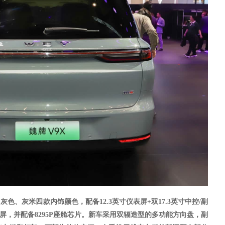
、灰色、灰米四款内饰颜色
，
配备
12.3英寸仪表屏+双17.3英寸中控/副
乐屏，并配备8295P座舱芯片。新车采用双辐造型的多功能方向盘，副