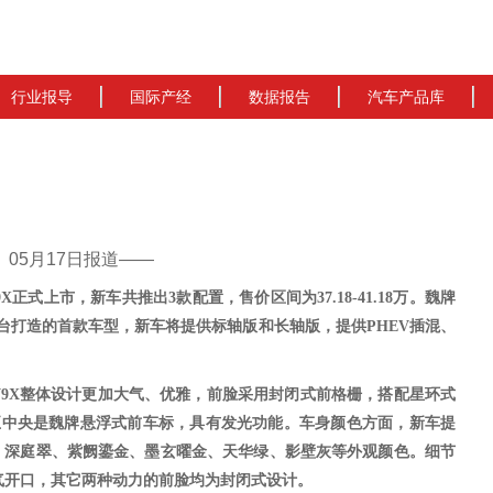
行业报导
国际产经
数据报告
汽车产品库
cn）05月17日报道——
9X
正式上市，
新车
共推出
3款配置，售价区间为37.18-41.18万。魏牌
平台打造的首款车型
，新车将提供标轴版和长轴版，提供
PHEV插混、
V9X整体设计更加大气、优雅，前脸
采用封闭式前格栅，搭配星环式
正中央是魏牌
悬浮式前车标，具有发光功能。车身颜色方面，
新车提
、深庭翠、紫阙鎏金、墨玄曜金、天华绿、影壁灰等外观颜色。细节
气开口，
其它
两种动力的前脸均为封闭式设计。