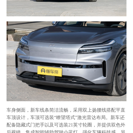
车身侧面，新车线条简洁流畅，采用双上扬腰线搭配平直
车顶设计，车顶可选装“瞭望塔式”激光雷达布局。新车还
配备隐藏式门把手以及可选装21英寸轮圈，并提供双色外
后视镜，集成智能辅助驾驶小蓝灯，强化车辆科技感。另