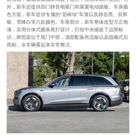
外，新车还提供四门静音电吸门和展翼电动踏板。车身颜
色方面，新车提供专属的“层峰绿”车漆以及静岳黑、辰辉
银、雪峰白等六款颜色。车尾部分，新车整体造型方正饱
满，采用分体式横条尾灯设计，灯组中央镶嵌了品牌标
识，牌照架位于尾门中部，顶部配备扰流板以及隐藏式后
雨刷，令车辆看起来非常整洁。