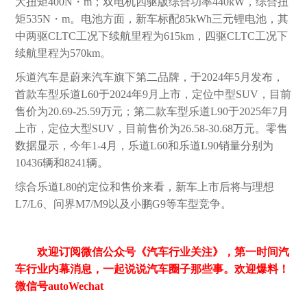
大扭矩400N・m；双电机四驱版综合功率440kW，综合扭
矩535N・m。电池方面，新车标配85kWh三元锂电池，其
中两驱CLTC工况下续航里程为615km，四驱CLTC工况下
续航里程为570km。
乐道汽车是蔚来汽车旗下第二品牌，于2024年5月发布，
首款车型乐道L60于2024年9月上市，定位中型SUV，目前
售价为20.69-25.59万元；第二款车型乐道L90于2025年7月
上市，定位大型SUV，目前售价为26.58-30.68万元。零售
数据显示，今年1-4月，乐道L60和乐道L90销量分别为
10436辆和8241辆。
综合乐道L80的定位和售价来看，新车上市后将与理想
L7/L6、问界M7/M9以及小鹏G9等车型竞争。‌‌
欢迎订阅微信公众号《汽车行业关注》，第一时间汽
车行业内幕消息，一起说说汽车圈子那些事。欢迎爆料！
微信号autoWechat