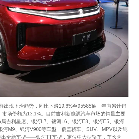
出现下滑趋势，同比下滑19.6%至95585辆，年内累计销
0%，市场份额为13.1%。目前吉利新能源汽车市场的销量主要
局吉利星愿、银河L7、银河L6、银河E8、银河E5、银河
i、银河M9、银河V900等车型，覆盖轿车、SUV、MPV以及纯
出全新车型——银河TT车型，定位中大型轿车，车长为