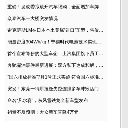
重磅！发改委拟放开汽车限购，全面增加车牌指标
众泰汽车一大楼突发情况
雷克萨斯LM在日本本土竟属“进口”车型，售价2580万日元
能量密度304Wh/kg！宁德时代电池技术实现突破
首个宣布降薪的大型车企，上汽集团旗下员工降薪文件曝光
奔驰漏油事件最新进展：双方私下达成和解，工商已介入调查
“国六排放标准”7月1号正式实施 符合国六标准车型目录一览
突发！东莞一特斯拉疑失控连撞多车冲毁店门
命名“凡尔赛”，东风雪铁龙全新车型发布
销量不及预期！大众新车直降4万元