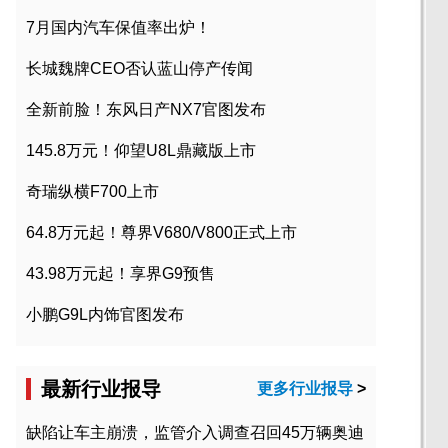
7月国内汽车保值率出炉！
长城魏牌CEO否认蓝山停产传闻
全新前脸！东风日产NX7官图发布
145.8万元！仰望U8L鼎藏版上市
奇瑞纵横F700上市
64.8万元起！尊界V680/V800正式上市
43.98万元起！享界G9预售
小鹏G9L内饰官图发布
最新行业报导
更多行业报导
>
缺陷让车主崩溃，监管介入调查召回45万辆奥迪