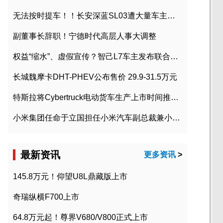
无法按时提车！！长安深蓝SL03遭大量车主投诉
副董事长辞职！宁德时代高层人事大调整
权益“缩水”、虚假宣传？智己L7车主发布联合维权声明
长城魏摩卡DHT-PHEV公布售价 29.9-31.5万元
特斯拉将Cybertruck电动货车生产上市时间推迟到2023年初
小米集团任命于立国担任小米汽车副总裁兼小米汽车北京总部政委
最新资讯
更多资讯
>
145.8万元！仰望U8L鼎藏版上市
奇瑞纵横F700上市
64.8万元起！尊界V680/V800正式上市