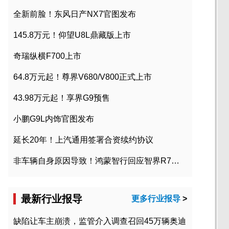
全新前脸！东风日产NX7官图发布
145.8万元！仰望U8L鼎藏版上市
奇瑞纵横F700上市
64.8万元起！尊界V680/V800正式上市
43.98万元起！享界G9预售
小鹏G9L内饰官图发布
延长20年！上汽通用签署合资续约协议
非车辆自身原因导致！鸿蒙智行回应智界R7起火事故
最新行业报导
更多行业报导
>
缺陷让车主崩溃，监管介入调查召回45万辆奥迪