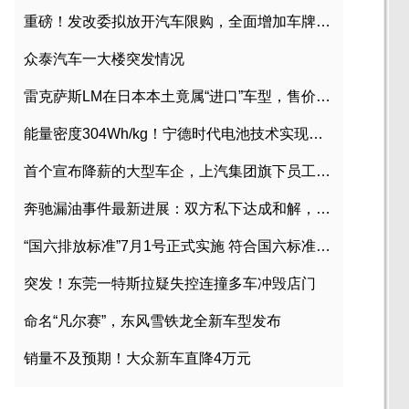
重磅！发改委拟放开汽车限购，全面增加车牌指标
众泰汽车一大楼突发情况
雷克萨斯LM在日本本土竟属“进口”车型，售价2580万日元
能量密度304Wh/kg！宁德时代电池技术实现突破
首个宣布降薪的大型车企，上汽集团旗下员工降薪文件曝光
奔驰漏油事件最新进展：双方私下达成和解，工商已介入调查
“国六排放标准”7月1号正式实施 符合国六标准车型目录一览
突发！东莞一特斯拉疑失控连撞多车冲毁店门
命名“凡尔赛”，东风雪铁龙全新车型发布
销量不及预期！大众新车直降4万元