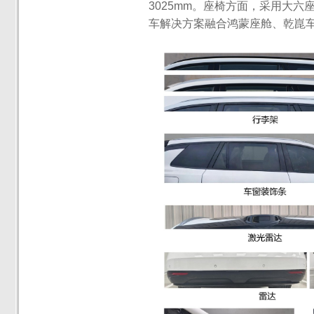
3025mm。座椅方面，采用大
车解决方案融合鸿蒙座舱、乾崑