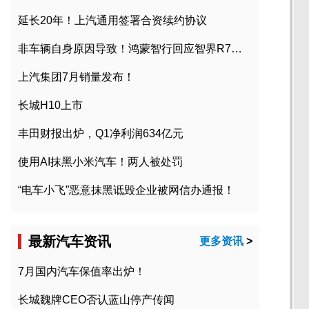
延长20年！上汽通用签署合资续约协议
非车辆自身原因导致！鸿蒙智行回应智界R7起火事故
上汽集团7月销量发布！
长城H10上市
丰田财报出炉，Q1净利润634亿元
使用AI抹黑小米汽车！两人被处罚
“电车小飞”恶意抹黑诋毁企业被网信办通报！
最新汽车资讯
更多资讯
>
7月国内汽车保值率出炉！
长城魏牌CEO否认蓝山停产传闻