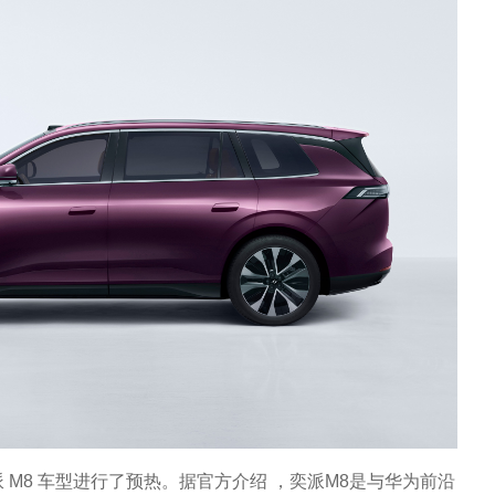
M8 车型进行了预热。据官方介绍 ，奕派M8是与华为前沿