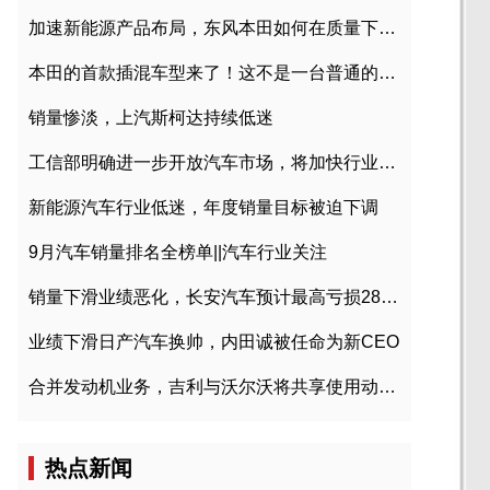
加速新能源产品布局，东风本田如何在质量下转型？
本田的首款插混车型来了！这不是一台普通的CR-V
销量惨淡，上汽斯柯达持续低迷
工信部明确进一步开放汽车市场，将加快行业兼并重组
新能源汽车行业低迷，年度销量目标被迫下调
9月汽车销量排名全榜单||汽车行业关注
销量下滑业绩恶化，长安汽车预计最高亏损28亿元
业绩下滑日产汽车换帅，内田诚被任命为新CEO
合并发动机业务，吉利与沃尔沃将共享使用动力总成
热点新闻