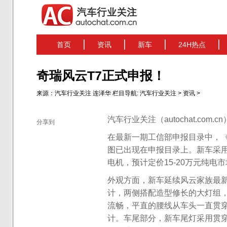
首页
资讯
新车
24H热点
奇瑞风云T7正式申报！
来源：
汽车行业关注
连泽华
栏目导航:
汽车行业关注
>
资讯
>
汽车行业关注（autochat.com.
分享到
在最新一期工信部申报目录中，
图已出现在申报目录上。新车采用
电机，预计定价15-20万元纯电
外观方面，新车延续风云家族最
计，两侧搭配造型修长的大灯组
流畅，平直的腰线从车头一直贯
计。车尾部分，新车尾灯采用贯