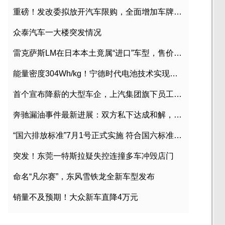
重磅！发改委拟放开汽车限购，全面增加车牌指标
众泰汽车一大楼突发情况
雷克萨斯LM在日本本土竟属“进口”车型，售价2580万日元
能量密度304Wh/kg！宁德时代电池技术实现突破
首个宣布降薪的大型车企，上汽集团旗下员工降薪文件曝光
奔驰漏油事件最新进展：双方私下达成和解，工商已介入调查
“国六排放标准”7月1号正式实施 符合国六标准车型目录一览
突发！东莞一特斯拉疑失控连撞多车冲毁店门
命名“凡尔赛”，东风雪铁龙全新车型发布
销量不及预期！大众新车直降4万元