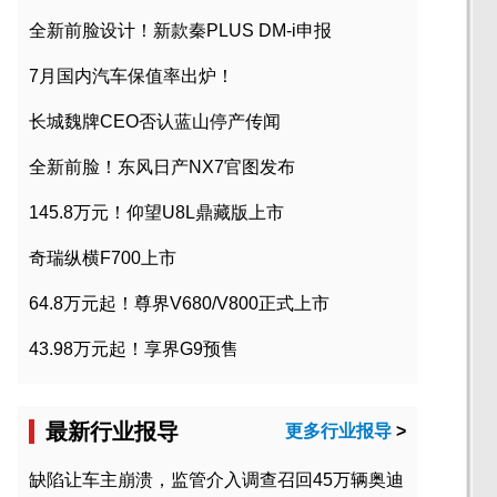
全新前脸设计！新款秦PLUS DM-i申报
7月国内汽车保值率出炉！
长城魏牌CEO否认蓝山停产传闻
全新前脸！东风日产NX7官图发布
145.8万元！仰望U8L鼎藏版上市
奇瑞纵横F700上市
64.8万元起！尊界V680/V800正式上市
43.98万元起！享界G9预售
最新行业报导
更多行业报导
>
缺陷让车主崩溃，监管介入调查召回45万辆奥迪