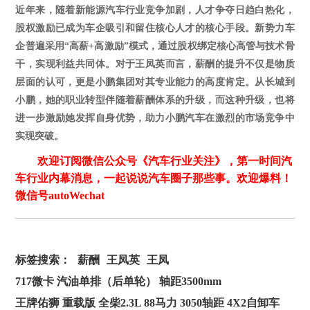
近年来，随着新能源汽车行业竞争加剧，人才争夺日趋白热化，
股权激励已成为车企吸引和留住核心人才的核心手段。新势力车
企普遍采用
“高薪+高激励”模式，通过股权绑定核心高管与技术骨
干，实现利益共同体。
对于王凤英而言，薪酬的提升不仅是物质
层面的认可，更是
小鹏集团
对其专业能力的高度肯定。从长城到
小鹏，她的职业转型伴随着薪酬体系的升级，而这种升级，也将
进一步激励她发挥自身优势，助力小鹏汽车在激烈的市场竞争中
实现突破。
欢迎订阅微信公众号《汽车行业关注》，第一时间汽
车行业内幕消息，一起说说汽车圈子那些事。欢迎爆料！
微信号autoWechat
标签搜索：
薪酬
王凤英
王凤
717微卡 汽油单排（后单轮） 轴距3500mm
王牌佑狮 重载版 全柴2.3L 88马力 3050轴距 4X2自卸车