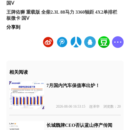
国Ⅴ
王牌佑狮 重载版 全柴2.3L 88马力 3360轴距 4X2单排栏
板微卡 国Ⅴ
分享到
相关阅读
7月国内汽车保值率出炉！
2026-08-06 16:53:15
连泽华
浏览数：20
长城魏牌CEO否认蓝山停产传闻