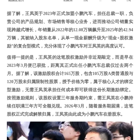
据了解，王凤英于
2023年正式加盟小鹏汽车，担任总裁一职，负
责
公司的产品规划、市场销售等核心业务，
进而
推动公司销量实
现跨越式增长，年销量从
2022年的12.08万辆飙升至2025年的42.94
万辆，
其被纳入股东名单，
从单一现金薪酬升级为
“现金+股权激
励”的复合型模式，充分体现了小鹏汽车对
王凤英
的高度认可。
值得一提的是，王凤英的这笔股权激励并非近期敲定，而是早在
2023年3月便已获批，距离其正式出任小鹏汽车总裁仅过去两个
月。
据了解，
该激励股权合计
165万股，包含105万股A类普通股与
120万股未归属限制性股票，授予价格为零，属于核心人才的绑定
型激励，无需王凤英承担任何成本即可获得这份长期激励绑定。
按照激励规则，该股权设置三年服务期约束，需王凤英在小鹏持
续任职满三年方可全额兑现
。
2026年3月，随着服务期届满，这笔
股权正式完成解禁归属，王凤英由此成为小鹏汽车在册股东。