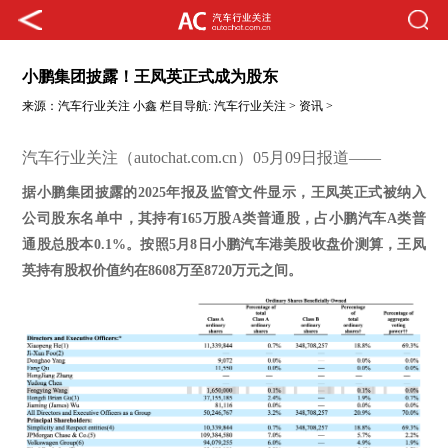
小鹏集团披露！王凤英正式成为股东
来源：
汽车行业关注
小鑫
栏目导航:
汽车行业关注
>
资讯
>
汽车行业关注（autochat.com.cn）05月09日报道——
据小鹏
集团
披露的
2025
年报及监管文件显示，
王凤英正式被纳入
公司股东名单中，其
持有
165万股A类普通股
，占小鹏汽车
A类普
通股总股本0.1%。
按照
5月8日小鹏汽车港美股收盘价测算，王凤
英持有股权价值约在
8608万至8720万元
之间。