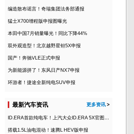
编造散布谣言！奇瑞集团法务部通报
猛士X700增程版申报图曝光
本田中国7月销量曝光！同比下降44%
双外观造型！北京越野星钽5X申报
国产！奔驰VLE正式申报
为新能源拼了！东风日产NX7申报
环游者！捷途全新纯电SUV申报
最新汽车资讯
更多资讯
>
ID.ERA首款纯电车！上汽大众ID.ERA 5X官图发布
搭载1.5L油电混动！速腾L HEV版申报