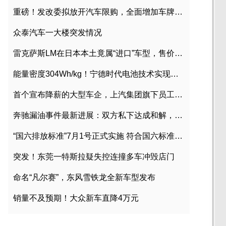
重磅！发改委拟放开汽车限购，全面增加车牌指标
众泰汽车一大楼突发情况
雷克萨斯LM在日本本土竟属“进口”车型，售价2580万日元
能量密度304Wh/kg！宁德时代电池技术实现突破
首个宣布降薪的大型车企，上汽集团旗下员工降薪文件曝光
奔驰漏油事件最新进展：双方私下达成和解，工商已介入调查
“国六排放标准”7月1号正式实施 符合国六标准车型目录一览
突发！东莞一特斯拉疑失控连撞多车冲毁店门
命名“凡尔赛”，东风雪铁龙全新车型发布
销量不及预期！大众新车直降4万元