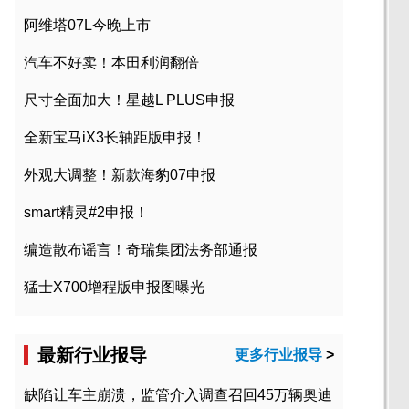
阿维塔07L今晚上市
汽车不好卖！本田利润翻倍
尺寸全面加大！星越L PLUS申报
全新宝马iX3长轴距版申报！
外观大调整！新款海豹07申报
smart精灵#2申报！
编造散布谣言！奇瑞集团法务部通报
猛士X700增程版申报图曝光
最新行业报导
更多行业报导
>
缺陷让车主崩溃，监管介入调查召回45万辆奥迪