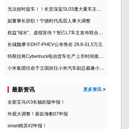
无法按时提车！！长安深蓝SL03遭大量车主投诉
副董事长辞职！宁德时代高层人事大调整
权益“缩水”、虚假宣传？智己L7车主发布联合维权声明
长城魏摩卡DHT-PHEV公布售价 29.9-31.5万元
特斯拉将Cybertruck电动货车生产上市时间推迟到2023年初
小米集团任命于立国担任小米汽车副总裁兼小米汽车北京总部政委
最新资讯
更多资讯
>
全新宝马iX3长轴距版申报！
外观大调整！新款海豹07申报
smart精灵#2申报！