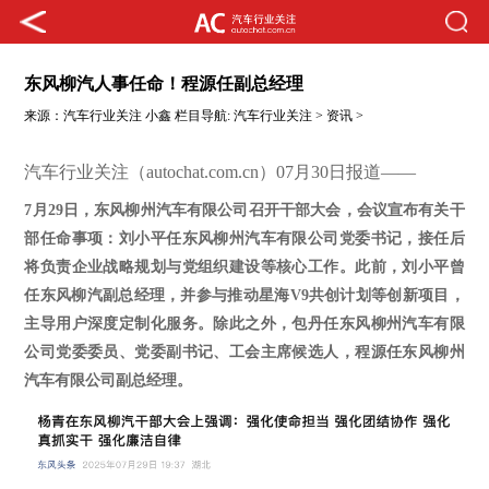
东风柳汽人事任命！程源任副总经理
来源：
汽车行业关注
小鑫
栏目导航:
汽车行业关注
>
资讯
>
汽车行业关注（autochat.com.cn）07月30日报道——
7月29日，东风柳州汽车有限公司召开干部大会
，
会议宣布有关干
部任命事项：刘小平任东风柳州汽车有限公司党委书记
，
接任后
将负责企业战略规划与党组织建设等核心工作。此前，刘小平曾
任东风柳汽副总经理，并参与推动星海
V9共创计划等创新项目，
主导用户深度定制化服务。
除此之外，
包丹任东风柳州汽车有限
公司党委委员、党委副书记、工会主席候选人，程源任东风柳州
汽车有限公司副总经理。