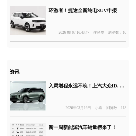
环游者！捷途全新纯电SUV申报
2026-08-07 16:43:47
连泽华
浏览数：10
资讯
入局增程永远不晚！上汽大众ID. ERA 9X发布
2026年03月16日
小鑫
浏览数：118
新一周新能源汽车销量榜来了！