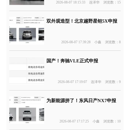
2026-08-07 18:15:33
连泽华
浏览数：15
双外观造型！北京越野星钽5X申报
2026-08-07 17:39:28
小鑫
浏览数：8
国产！奔驰VLE正式申报
2026-08-07 17:19:07
连泽华
浏览数：9
为新能源拼了！东风日产NX7申报
2026-08-07 17:17:25
小鑫
浏览数：10