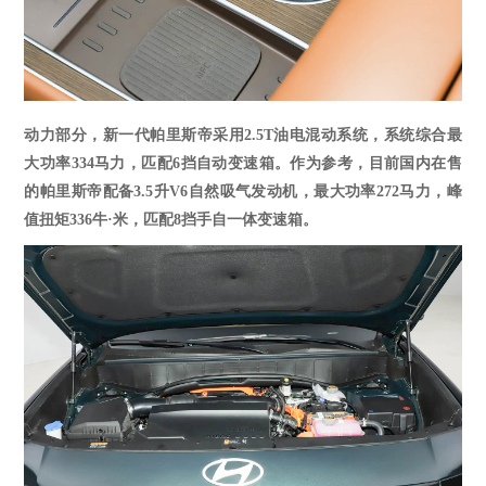
动力部分，新一代帕里斯帝
采用
2.5T
油电混动系统，
系统综合最
大功率
334马力，匹配6挡自动变速箱
。作为参考，目前国内在售
的帕里斯帝配备
3.5升V6自然吸气发动机，最大功率272马力，峰
值扭矩336牛·米，匹配8挡手自一体变速箱。