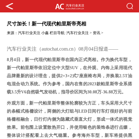
尺寸加长！新一代现代帕里斯帝亮相
来源：
汽车行业关注
小鑫
栏目导航:
汽车行业关注
>
资讯
>
汽车行业关注（autochat.com.cn）08月04日报道——
8月4日，新一代现代帕里斯帝在国内正式亮相。
作为换代车型，
新一代
帕里斯帝依旧定位中大型
SUV，在外观、内饰上采用现代
品牌最新的设计理念
，提供
2+3+2式7座座椅布局，并换装2.5T油
电混合动力系统。作为参考，国内在售的2023款帕里斯帝全系搭
载3.5升V6自然吸气发动机，指导价区间为30.08万-36.88万元
。
外观方面，
新一代帕里斯帝整体轮廓较为方正，
车头采用大尺寸
的条幅式格栅设计，两侧的大灯组与
LED日间行车灯很好的与前
格栅相融合，日行灯内侧为隐藏式垂直大灯，形成一体式的视觉
效果
。前包围上设置散热开口，并使用银色的装饰条进行点缀，
整体设计搭配看上去大气稳重。
参考海外车型，新车将提供黑