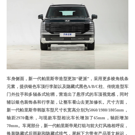
车身侧面，新一代帕里斯帝造型更加
“硬派”，采用更多棱角线条
元素，提供银色车顶行李架
以及隐藏式
黑色
A/B/C柱、传统造型车
门外拉手和多辐条式轮辋，营造出了悬浮式的车顶视觉感，同时
辅以银色装饰条和行李架，让整车看山去更加修长。
尺寸方面
，
新一代
帕里斯帝韩版车型尺寸长宽高分别为
5060/1980/1805
mm
，
轴距
2970毫米，与现款车型相比车长增加了65
mm
，轴距增加
70
mm
。车尾部分，新一代帕里斯帝尾灯组与前大灯风格相呼应，
换装隐藏式后雨刷和隐藏式排气
，
尾标下方带有产品英文标识，