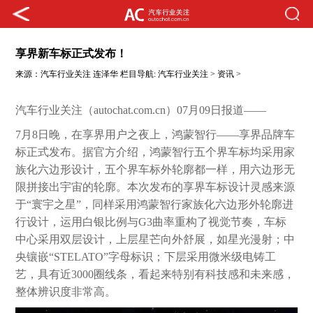
享界新车标正式发布！
来源：
汽车行业关注
连泽华
栏目导航:
汽车行业关注
>
资讯
>
汽车行业关注（autochat.com.cn）07月09日报道——
7月8日晚，在享界用户之夜上，鸿蒙智行——享界品牌车
标正式发布。据官方介绍，鸿蒙智行五个界车标均采用家
族化六边形设计，五个界车标外轮廓都一样，用六边形无
限拼接出宇宙的轮廓。本次发布的享界车标设计灵感来源
于“寰宇之星”，同样采用鸿蒙智行家族化六边形外轮廓进
行设计，运用白银比例与G3曲率重构了视觉节奏，车标
中心采用双层设计，上层星芒向外舒展，如星光漫射；中
央镶嵌“STELATO”字母标识；下层采用微米级电铸工
艺，具有近3000圈线条，看起来特别有科技感和未来感，
整体辨识度非常高。