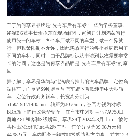
至于为何享界品牌是“先有车后有车标”，华为常务董事、
终端BG董事长余承东在现场解释，起初是计划鸿蒙智行
使用统一的车标，各个车厂做不同的车型，做一个界就
行，但政策限制不允许，因此鸿蒙智行的每个品牌都用了
不同的车标，同时，由于品牌标识从申请到获准需要非常
长的时间，这也是为何享界品牌是“先有车后有车标”的原
因。
据了解，享界是华为与北汽联合推出的汽车品牌，定位高
端轿车，而享界S9则是享界汽车旗下首款纯电中大型轿
车，定位行政商务轿车，长宽高分别为
5160/1987/1486mm，轴距为3050mm，被官方视为对标
BBA旗下的行政豪华轿车，在车市中对标宝马7系750Li、
奥迪A8L和奔驰S级轿车。享界S9于2024年8月上市，彼时
共推出Max和Ultra共2款车型，售价分别为39.98万元和
44.98万元，车内配备三辐式非常规造型方向盘、前方12.3