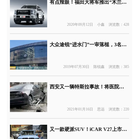
有点辣眼！福田大将军推出“木兰版”，车身粉色涂装
2020年09月12日
小鑫
浏览数：428
大众途锐“进水门”一审落槌，3名车主获赔
2019年07月30日
陈锐鑫
浏览数：385
西安又一辆特斯拉事故！将医院岗亭撞毁
2021年01月16日
思远
浏览数：220
又一款硬派SUV！iCAR V27上市售16.98万元起