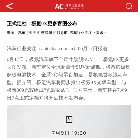
正式定档！极氪9X更多官图公布
来源：
汽车行业关注
连泽华
栏目导航:
汽车行业关注
>
资讯
>
汽车行业关注（autochat.com.cn）06月17日报道——
6月17日，极氪汽车旗下全尺寸旗舰SUV——极氪9X更多
官图发布，新车定位全球超豪华SUV新旗舰，将首搭极氪
超级电混技术，全系3秒级零百加速，是极氪首款混动车
型。据介绍，极氪汽车将同步推出极氪9X光辉车型，与
极氪009光辉组成“光辉家族”。官方表示，新车将在7月9
日7点正式定档并将开启技术发布会。