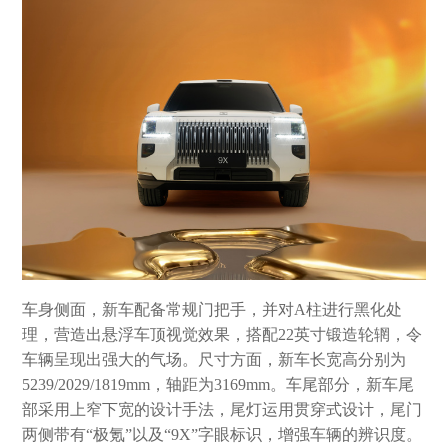
车身侧面，新车配备常规门把手，并对A柱进行黑化处
理，营造出悬浮车顶视觉效果，搭配22英寸锻造轮辋，令
车辆呈现出强大的气场。尺寸方面，新车长宽高分别为
5239/2029/1819mm，轴距为3169mm。车尾部分，新车尾
部采用上窄下宽的设计手法，尾灯运用贯穿式设计，尾门
两侧带有“极氪”以及“9X”字眼标识，增强车辆的辨识度。