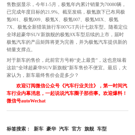
售数据显示，今年1-5月，极氪年内累计销量为70080辆，
已完成年度目标的21.9%。截至发稿，极氪旗下已布局极
氪001、极氪009、极氪X、极氪007、极氪MIX、极氪
7X、极氪全新猎装旅行车007GT共计七款车型。随着定位
全球超豪华SUV新旗舰的极氪9X车型后续的上市，届时
极氪汽车的产品矩阵将更为完善，并为极氪汽车提供新的
销量支撑点。
对于新车的售价，此前官方号称“史上最贵”，这也意味着
这款“全球超豪华SUV新旗舰”新车售价不便宜。最后，大
家认为，新车最终售价会是多少？
欢迎订阅微信公众号《汽车行业关注》，第一时间汽
车行业内幕消息，一起说说汽车圈子那些事。欢迎爆料！
微信号autoWechat
标签搜索：
新车
豪华
汽车
官方
旗舰
车型