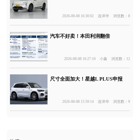
2026-08-08 16:30:02
连泽华
浏览数：8
汽车不好卖！本田利润翻倍
2026-08-08 16:27:10
小鑫
浏览数：12
尺寸全面加大！星越L PLUS申报
2026-08-08 15:59:14
连泽华
浏览数：9