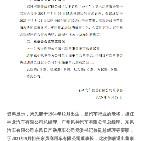
资料显示，周先鹏于
1964年12月出生
，是汽车行业的老将，担任
神龙汽车有限公司总经理、
广州风神汽车有限公司总经理
、
东风
汽车有限公司东风日产乘用车公司党委书记兼副总经理
等要职，
于
2021年9月担任东风商用车
有限公司董事长，
此次
彻底退出董事