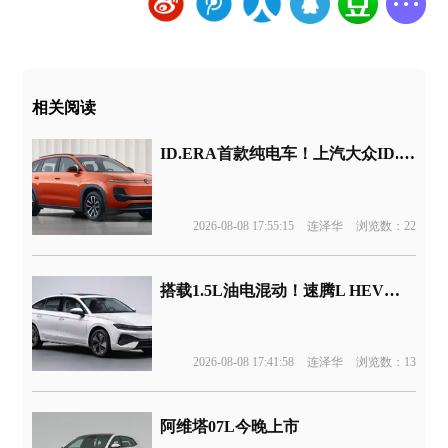
相关阅读
ID.ERA首款纯电车！上汽大众ID.ERA 5X官图发布
2026-08-08 17:55:15
连泽华
浏览数：22
搭载1.5L油电混动！速腾L HEV版申报
2026-08-08 17:41:58
连泽华
浏览数：13
阿维塔07L今晚上市