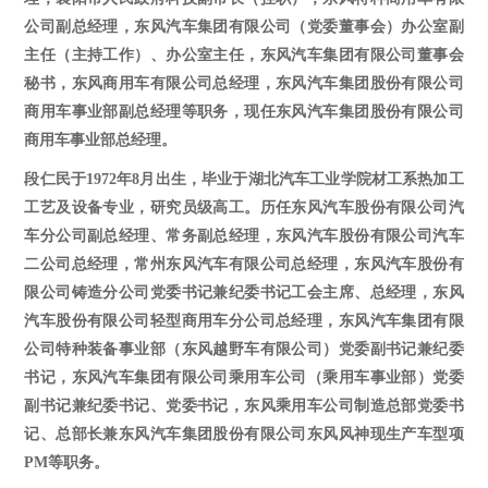
公司副总经理，东风汽车集团有限公司（党委董事会）办公室副
主任（主持工作）、办公室主任，东风汽车集团有限公司董事会
秘书，东风商用车有限公司总经理，东风汽车集团股份有限公司
商用车事业部副总经理等职务
，
现任东风汽车集团股份有限公司
商用车事业部总经理。
段仁民
于
1972年8月出生，毕业于湖北汽车工业学院材工系热加工
工艺及设备专业，研究员级高工。历任东风汽车股份有限公司汽
车分公司副总经理、常务副总经理，东风汽车股份有限公司汽车
二公司总经理，常州东风汽车有限公司总经理，东风汽车股份有
限公司铸造分公司党委书记兼纪委书记工会主席、总经理，东风
汽车股份有限公司轻型商用车分公司总经理，东风汽车集团有限
公司特种装备事业部（东风越野车有限公司）党委副书记兼纪委
书记，东风汽车集团有限公司乘用车公司（乘用车事业部）党委
副书记兼纪委书记、党委书记，东风乘用车公司制造总部党委书
记、总部长兼东风汽车集团股份有限公司东风风神现生产车型项
PM等职务。