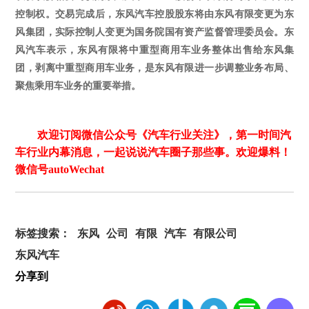
控制权。交易完成后，东风汽车控股股东将由东风有限变更为东
风集团，实际控制人变更为国务院国有资产监督管理委员会。东
风汽车表示，东风有限将中重型商用车业务整体出售给东风集
团，剥离中重型商用车业务，是东风有限进一步调整业务布局、
聚焦乘用车业务的重要举措。
欢迎订阅微信公众号《汽车行业关注》，第一时间汽
车行业内幕消息，一起说说汽车圈子那些事。欢迎爆料！
微信号autoWechat
标签搜索：
东风
公司
有限
汽车
有限公司
东风汽车
分享到