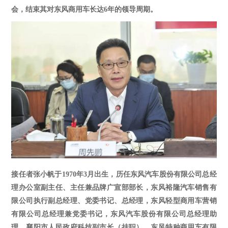
会
，
结束其对东风商用车长达
6年的领导周期。
接任者张小
帆
于
1970年3月出生，历任东风汽车股份有限公司总经
理办公室副主任、主任兼品牌广宣部部长，东风裕隆汽车销售有
限公司执行副总经理、党委书记、总经理，东风轻型商用车营销
有限公司总经理兼党委书记，东风汽车股份有限公司总经理助
理，襄阳市人民政府科技副市长（挂职），东风特种商用车有限