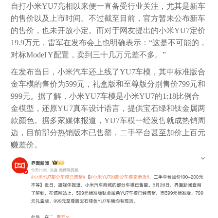
自打小米YU7亮相以来便一直备受行业关注，尤其是新车
的售价以及上市时间。不过截至目前，官方暂未公布新车
的售价，也未开放小定。而对于网友提出的小米YU7定价
19.9万元，雷军在发布会上也明确表示：“这是不可能的，
对标Model Y配置，卖到三十几万元差不多。”
在发布当日，小米汽车还上线了YU7车模，其中标准版合
金车模的售价为599元，礼盒版和至尊版分别售价799元和
999元。据了解，小米YU7车模是小米YU7的1:18比例合
金模型，还原YU7真车设计语言，提供宝石绿和钛金属两
款颜色。据多家媒体报道，YU7车模一经发售就成热销周
边，目前部分热销版本已售罄，二手平台甚至加价上百元
赚差价。