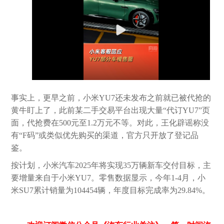
事实上，更早之前，小米YU7还未发布之前就已被代抢的
黄牛盯上了，此前某二手交易平台出现大量“代订YU7”页
面，代抢费在500元至1.2万元不等。对此，王化辟谣称没
有“F码”或类似优先购买的渠道，官方只开放了登记品
鉴。
按计划，小米汽车2025年将实现35万辆新车交付目标，主
要增量来自于小米YU7。零售数据显示，今年1-4月，小
米SU7累计销量为104454辆，年度目标完成率为29.84%。