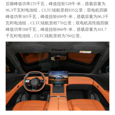
后驱峰值功率235千瓦，峰值扭矩528牛·米，搭载容量为
96.3千瓦时电池组，CLTC续航里程835公里；双电机四驱
峰值功率365千瓦，峰值扭矩690牛·米，搭载容量为96.3千
瓦时电池组，CLTC续航里程770公里；双电机高性能四驱
峰值功率508千瓦，峰值扭矩866牛·米，搭载容量为101.7
千瓦时电池组，CLTC续航里程为760公里。