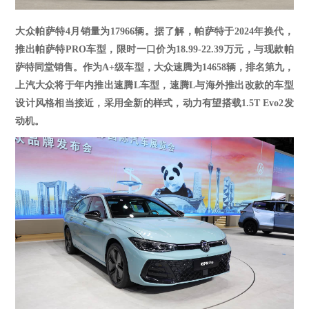
大众
帕萨特
4
月销量为
1
7966
辆
。
据了解，帕萨特于
2024年换代，
推出帕萨特PRO车型，限时一口价为18.99-22.39万元，与现款帕
萨特同堂销售。
作为
A+级车型，大众速腾为14658辆，排名第九，
上汽大众将于年内推出速腾
L车型，速腾L与海外推出改款的车型
设计风格相当接近，采用全新的样式，动力有望搭载1.5T Evo2发
动机。