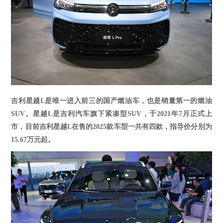
吉利星越
L是唯一进入前三的国产燃油车，也是销量第一的燃油
SUV。星越L是吉利汽车旗下紧凑型SUV，于2021年7月正式上
市，目前
吉利星越
L在售的2025款车型一共有
四
款，指导价分别为
1
5.67
万元
起
。