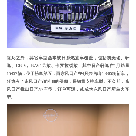
除此之外，其它车型基本被日系燃油车覆盖，包括凯美瑞、轩
逸、
CR-V。RAV4荣放、卡罗拉锐放，其中
日产轩逸在
4
月销量
15457
辆，位于榜单第
五
，而东风日产在
4
月共售出
40005
辆新车，
轩逸占了东风日产超过
38
的份额，是销量支柱车型。
不久前，东
风日产推出日产
N7车型，订单可观，或成为东风日产新主力车
型。