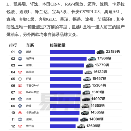
L
、
凯美瑞
、
轩逸
、
本田
CR-V
、
RAV4荣放
、
迈腾
、
速腾
、
卡罗拉
锐放
、
途观
L
、
锋兰达
、
宝马
3系
、
长安
CS75PLUS
、
奥迪
A6L
、
逸动
、
奔驰
C级
、
奔驰
GLC
、
星瑞
、
探岳
、途岳、艾瑞泽
8，其中
朗逸是唯一销量超过2万辆的车型，星越L是唯一进入前三的国产
燃油车，另外两款均来自德系品牌大众。