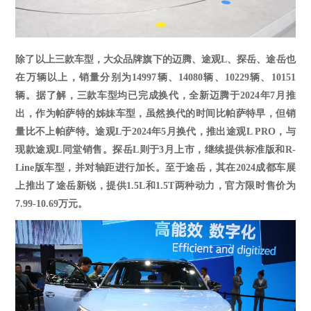
除了以上三款车型，大众品牌旗下的迈腾、途观
L、探岳
、途岳
也
在万辆以上，销量分别为
1
4997
辆、
1
4080
辆、
1
0229
辆
、
10151
辆
。据了解，三款车型均已完成换代，全新迈腾于
2024年7月推
出，作为帕萨特的姊妹车型，虽然换代的时间比帕萨特早，但销
量比不上帕萨特。途观L于2024年5月换代，推出途观L PRO，与
现款途观L同堂销售。探岳L则于
3
月上市，继续提供标准版和
R-
Line版车型，并对轴距进行加长。
至于途岳，其在
2024成都车展
上推出了途岳新锐，提供1.5L和1.5T两种动力，官方限时售价为
7.99-10.69万元。