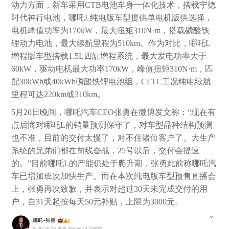
动力方面，新车采用CTB电池车身一体化技术，搭载宁德
时代神行电池，哪吒L纯电版车型提供单电机版供选择，
电机峰值功率为170kW，最大扭矩310N·m，搭载磷酸铁
锂动力电池，最大续航里程为510km。作为对比，哪吒L
增程版车型搭载1.5L四缸增程系统，最大发电功率大于
60kW，驱动电机最大功率170kW，峰值扭矩310N·m，匹
配30kWh或40kWh磷酸铁锂电池组，CLTC工况纯电续航
里程可达220km或310km。
5月20日晚间，哪吒汽车CEO张勇在微博发文称：“现在有
点后悔对哪吒L的销量预测保守了，对车型品种结构预测
也不准，目前的交付太慢了，对不住诸位客户了。大生产
系统的兄弟们都在前线奋战，25号以后，交付会提速
的。”目前哪吒L的产能仍处于爬升期，张勇此前称哪吒汽
车已增加班次加快生产。而在本次纯电版车型预售直播会
上，张勇再次致歉，并表示对超过30天未完成交付的用
户，自31天起按每天50元补贴，上限为3000元。