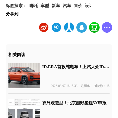
标签搜索：
哪吒
车型
新车
汽车
售价
设计
分享到
相关阅读
ID.ERA首款纯电车！上汽大众ID.ERA 5X申报
2026-08-07 18:15:33
连泽华
浏览数：15
双外观造型！北京越野星钽5X申报