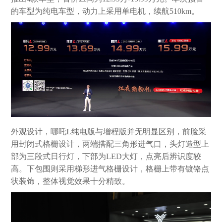
的车型为纯电车型，动力上采用单电机，续航510km。
外观设计，哪吒L纯电版与增程版并无明显区别，前脸采
用封闭式格栅设计，两端搭配三角形进气口，头灯造型上
部为三段式日行灯，下部为LED大灯，点亮后辨识度较
高。下包围则采用梯形进气格栅设计，格栅上带有镀铬点
状装饰，整体视觉效果十分精致。