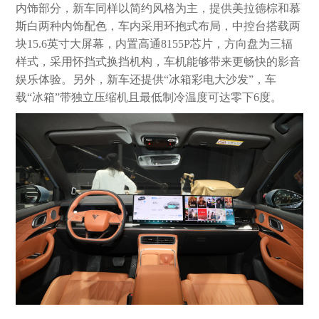
内饰部分，新车同样以简约风格为主，提供美拉德棕和慕
斯白两种内饰配色，车内采用环抱式布局，中控台搭载两
块15.6英寸大屏幕，内置高通8155P芯片，方向盘为三辐
样式，采用怀挡式换挡机构，车机能够带来更畅快的影音
娱乐体验。另外，新车还提供“冰箱彩电大沙发”，车
载“冰箱”带独立压缩机且最低制冷温度可达零下6度。