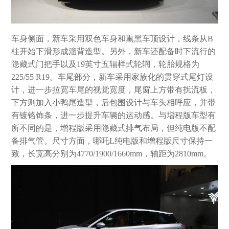
车身侧面，新车采用双色车身和熏黑车顶设计，线条从B
柱开始下滑形成溜背造型。另外，新车还配备时下流行的
隐藏式门把手以及19英寸五辐样式轮辋，轮胎规格为
225/55 R19。车尾部分，新车采用家族化的贯穿式尾灯设
计，进一步拉宽车尾的视觉宽度，尾窗上方带有扰流板，
下方则加入小鸭尾造型，后包围设计与车头相呼应，并带
有镀铬饰条，进一步提升车辆的运动感。与增程版车型有
所不同的是，增程版采用隐藏式排气布局，但纯电版不配
备排气管。尺寸方面，哪吒L纯电版和增程版尺寸保持一
致，长宽高分别为4770/1900/1660mm，轴距为2810mm。