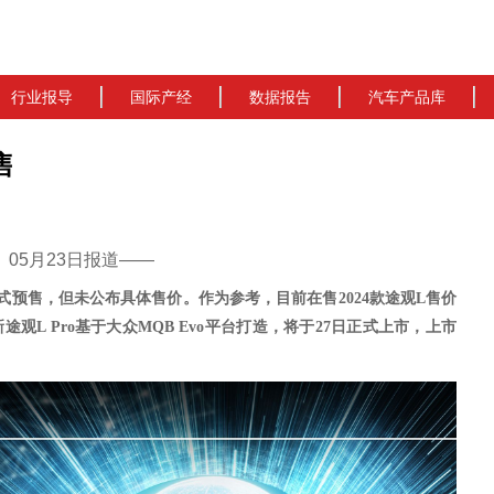
行业报导
国际产经
数据报告
汽车产品库
售
cn）05月23日报道——
正式
预售
，但未公布具体售价
。
作为参考，
目前在售
2024款途观L售价
新途观L Pro基于大众MQB Evo平台打造，
将于
27日正式上市，上市