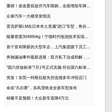
重磅！发改委拟放开汽车限购，全面增加车牌指标
众泰汽车一大楼突发情况
雷克萨斯LM在日本本土竟属“进口”车型，售价2580万日元
能量密度304Wh/kg！宁德时代电池技术实现突破
首个宣布降薪的大型车企，上汽集团旗下员工降薪文件曝光
奔驰漏油事件最新进展：双方私下达成和解，工商已介入调查
“国六排放标准”7月1号正式实施 符合国六标准车型目录一览
突发！东莞一特斯拉疑失控连撞多车冲毁店门
命名“凡尔赛”，东风雪铁龙全新车型发布
销量不及预期！大众新车直降4万元