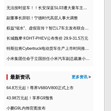
无法按时提车！！长安深蓝SL03遭大量车主投诉
副董事长辞职！宁德时代高层人事大调整
权益“缩水”、虚假宣传？智己L7车主发布联合维权声明
长城魏摩卡DHT-PHEV公布售价 29.9-31.5万元
特斯拉将Cybertruck电动货车生产上市时间推迟到2023年初
小米集团任命于立国担任小米汽车副总裁兼小米汽车北京总部政委
最新资讯
更多资讯
>
64.8万元起！尊界V680/V800正式上市
43.98万元起！享界G9预售
小鹏G9L内饰官图发布