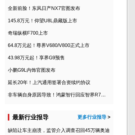
全新前脸！东风日产NX7官图发布
145.8万元！仰望U8L鼎藏版上市
奇瑞纵横F700上市
64.8万元起！尊界V680/V800正式上市
43.98万元起！享界G9预售
小鹏G9L内饰官图发布
延长20年！上汽通用签署合资续约协议
非车辆自身原因导致！鸿蒙智行回应智界R7起火事故
最新行业报导
更多行业报导
>
缺陷让车主崩溃，监管介入调查召回45万辆奥迪