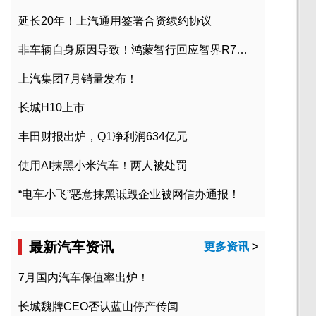
延长20年！上汽通用签署合资续约协议
非车辆自身原因导致！鸿蒙智行回应智界R7起火事故
上汽集团7月销量发布！
长城H10上市
丰田财报出炉，Q1净利润634亿元
使用AI抹黑小米汽车！两人被处罚
“电车小飞”恶意抹黑诋毁企业被网信办通报！
最新汽车资讯
更多资讯
>
7月国内汽车保值率出炉！
长城魏牌CEO否认蓝山停产传闻