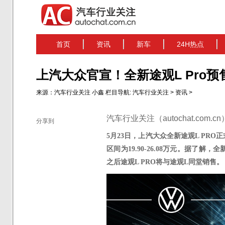
首页
资讯
新车
24H热点
上汽大众官宣！全新途观L Pro预
来源：
汽车行业关注
小鑫
栏目导航:
汽车行业关注
>
资讯
>
汽车行业关注（autochat.com.
分享到
5月23
日，上汽大众全新途观
L PRO
区间为19.90-26.08万元。据了解，全
之后
途观
L PRO将与途观L同堂销售。