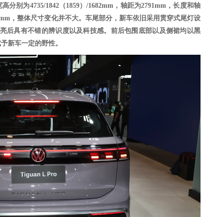
宽高分别为
4735/1842（1859）/1682mm，轴距为2791mm，长度和轴
0mm，整体尺寸变化并不大。车尾部分，新车依旧采用贯穿式尾灯设
点亮后具有不错的辨识度以及科技感。前后包围底部以及侧裙均以黑
赋予新车一定的野性。