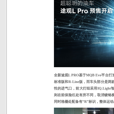
全新途观
L PRO基于MQB Evo
标准版和R-Line版
，而车头部分是两
性的进气口，前大灯组采用
IQ.Li
则在前保险杠处有所不同，取消镀铬
同时格栅处配备有“R”标识，整体运