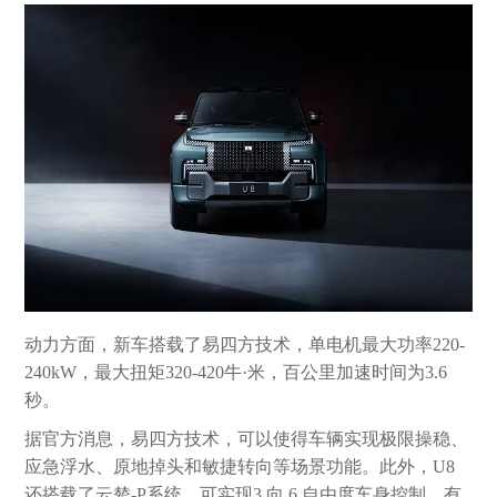
动力方面，新车搭载了易四方技术，单电机最大功率220-
240kW，最大扭矩320-420牛·米，百公里加速时间为3.6
秒。
据官方消息，易四方技术，可以使得车辆实现极限操稳、
应急浮水、原地掉头和敏捷转向等场景功能。此外，U8
还搭载了云辇-P系统，可实现3 向 6 自由度车身控制，有