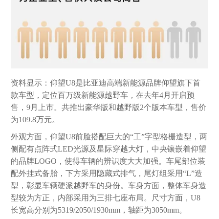
资料显示：仰望U8是比亚迪高端新能源品牌仰望旗下首
款车型，定位百万级新能源越野车，在去年4月开启预
售，9月上市。共推出豪华版和越野版2个版本车型，售价
为109.8万元。
外观方面，仰望U8前脸搭配巨大的“工”字型格栅造型，两
侧配有点阵式LED光源及星际穿越大灯，中央镶嵌着仰望
的品牌LOGO，使得车辆的辨识度大大加强。车尾部位装
配外挂式备胎，下方采用隐藏式排气，尾灯组采用“L”造
型，彰显车辆硬派越野车的身份。车身方面，整体车身造
型较为方正，内部采用为三排七座布局。尺寸方面，U8
长宽高分别为5319/2050/1930mm，轴距为3050mm。