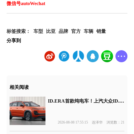
微信号autoWechat
标签搜索：
车型
比亚
品牌
官方
车辆
销量
分享到
相关阅读
ID.ERA首款纯电车！上汽大众ID.ERA 5X官图发布
2026-08-08 17:55:15
连泽华
浏览数：21