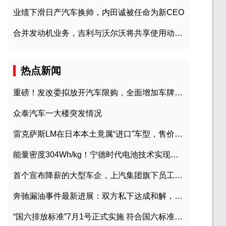
业绩下滑日产汽车换帅，内田诚被任命为新CEO
合并发动机业务，吉利与沃尔沃将共享使用动力总成
热点新闻
重磅！发改委拟放开汽车限购，全面增加车牌指标
众泰汽车一大楼突发情况
雷克萨斯LM在日本本土竟属“进口”车型，售价2580万日元
能量密度304Wh/kg！宁德时代电池技术实现突破
首个宣布降薪的大型车企，上汽集团旗下员工降薪文件曝光
奔驰漏油事件最新进展：双方私下达成和解，工商已介入调查
“国六排放标准”7月1号正式实施 符合国六标准车型目录一览