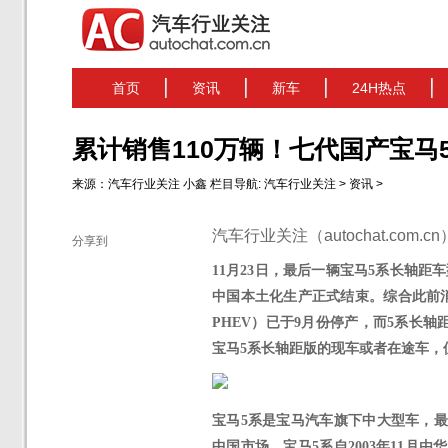
首页
资讯
新车
24H热点
累计销售110万辆！七代国产宝马
来源：
汽车行业关注
小鑫
栏目导航:
汽车行业关注
>
资讯
>
汽车行业关注（autochat.com.
分享到
11月23日，最后一辆宝马5系长轴距
中国本土化生产正式结束。
综合此前
PHEV）已于9月份停产，而5系长轴距
宝马
5系长轴距版的现车或者在途车，
宝马
5系
是宝马汽车旗下中大型车，
中国市场，宝马
5系自2003年11月