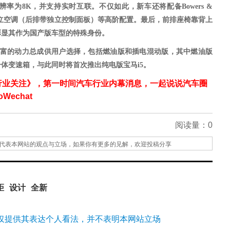
率为8K，并支持实时互联。不仅如此，新车还将配备Bowers &
动独立空调（后排带独立控制面板）等高阶配置。最后，前排座椅靠背上
彰显其作为国产版车型的特殊身份。
丰富的动力总成供用户选择，包括燃油版和插电混动版，其中燃油版
自一体变速箱，与此同时将首次推出纯电版宝马i5。
行业关注》，第一时间汽车行业内幕消息，一起说说汽车圈
echat
阅读量：
0
代表本网站的观点与立场，如果你有更多的见解，欢迎投稿分享
距
设计
全新
仅提供其表达个人看法，并不表明本网站立场