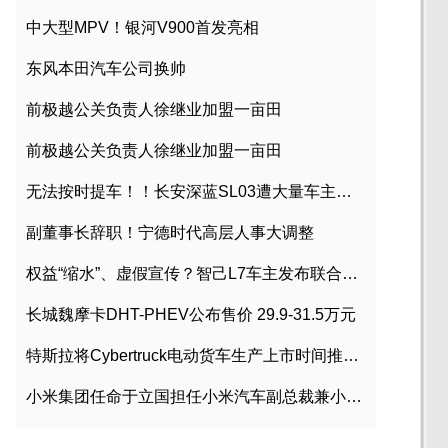
中大型MPV！银河V900首发亮相
东风本田汽车公司换帅
前极越公关负责人徐继业加盟一亩田
前极越公关负责人徐继业加盟一亩田
无法按时提车！！长安深蓝SL03遭大量车主投诉
副董事长辞职！宁德时代高层人事大调整
权益“缩水”、虚假宣传？智己L7车主发布联合维权声明
长城魏摩卡DHT-PHEV公布售价 29.9-31.5万元
特斯拉将Cybertruck电动货车生产上市时间推迟到2023年初
小米集团任命于立国担任小米汽车副总裁兼小米汽车北京总部政委