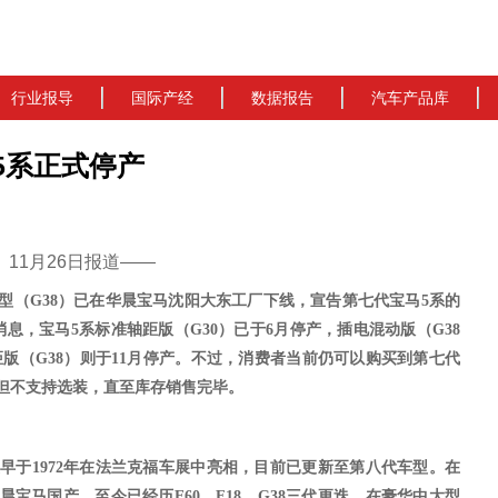
行业报导
国际产经
数据报告
汽车产品库
5系正式停产
cn）11月26日报道——
车型（G38）已在华晨宝马沈阳大东工厂下线，宣告第七代宝马5系的
消息，宝马
5系
标准轴距版（
G30）已于6月停产，插电混动版（G38
版（G38）则于11月停产
。
不过，消费者当前仍可以购买到第七代
但不支持选装，
直至库存销售完毕。
最早于
1972年在法兰克福车展中亮相，
目前已更新至第八代车型
。在
由华晨宝马国产，至今已经历E60、F18、G38三代更迭，在豪华中大型