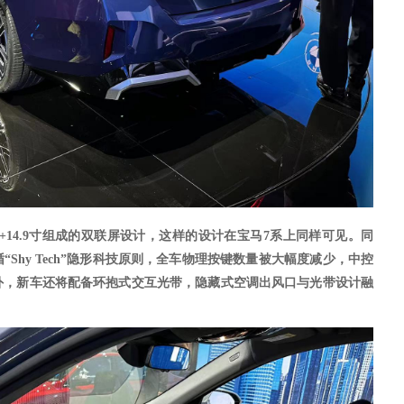
3寸+14.9寸组成的双联屏设计，这样的设计在宝马7系上同样可见。同
Shy Tech”隐形科技原则，全车物理按键数量被大幅度减少，中控
外，新车还将配备环抱式交互光带，隐藏式空调出风口与光带设计融