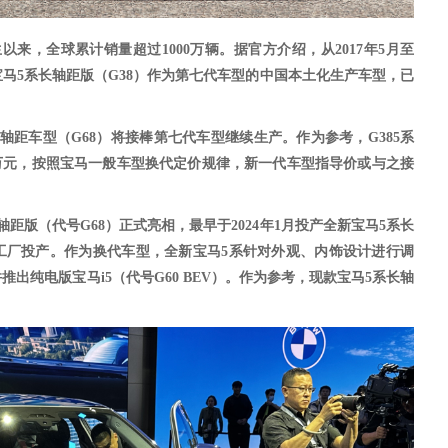
诞生以来，全球累计销量超过1000万辆。据官方介绍，从2017年5月至
，宝马5系长轴距版（G38）作为第七代车型的中国本土化生产车型，已
长轴距车型（G68）将接棒
第七代
车型继续生产。作为参考，
G38
5系
6.25万元，按照宝马一般车型换代定价规律，新一代车型指导价或与之接
轴距版（代号G68）正式
亮相
，最早于
2024年1月投产全新宝马5系长
工厂投产。
作为换代车型，全新宝马
5系针对外观、内饰设计进行调
出纯电版宝马i5（代号G60 BEV）。作为参考，现款宝马5系长轴