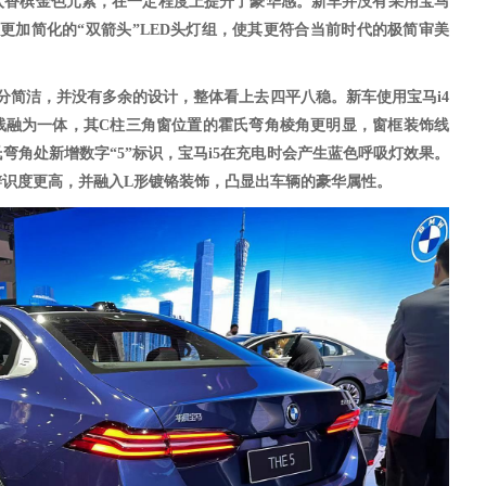
入香槟金色元素，在一定程度上提升了豪华感。新车并没有采用宝马
更加简化的“双箭头”LED头灯组，使其更符合当前时代的极简审美
分简洁，并没有多余的设计，整体看上去四平八稳。新车使用宝马i4
线融为一体，其C柱三角窗位置的霍氏弯角棱角更明显，窗框装饰线
弯角处新增数字“5”标识，宝马i5在充电时会产生蓝色呼吸灯效果。
辨识度更高，并融入L形镀铬装饰，凸显出车辆的豪华属性。