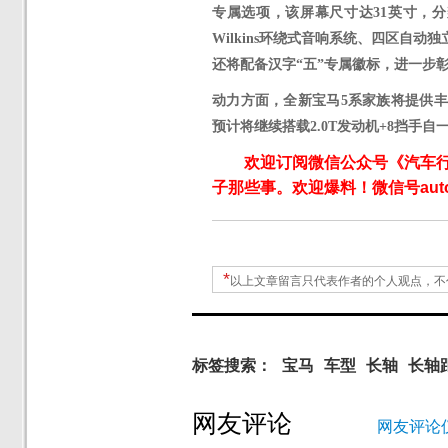
专属选项，该屏幕尺寸达31英寸，分辨
Wilkins环绕式音响系统、四区自
还将配备汉字“五”专属徽标，进一步
动力方面，全新宝马
5系家族将提供
预计将继续搭载2.0T发动机+8挡手
欢迎订阅微信公众号《汽车
子那些事。欢迎爆料！微信号autoW
*
以上文章留言只代表作者的个人观点，不
标签搜索：
宝马
车型
长轴
长轴
网友评论
网友评论