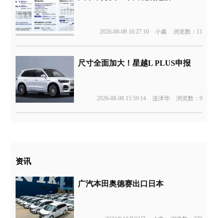
2026-08-08 16:27:10
小鑫
浏览数：11
尺寸全面加大！星越L PLUS申报
2026-08-08 15:59:14
连泽华
浏览数：9
资讯
广汽本田奥德赛出口日本