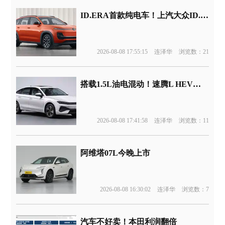
ID.ERA首款纯电车！上汽大众ID.ERA 5X官图发布
2026-08-08 17:55:15
连泽华
浏览数：21
搭载1.5L油电混动！速腾L HEV版申报
2026-08-08 17:41:58
连泽华
浏览数：11
阿维塔07L今晚上市
2026-08-08 16:30:02
连泽华
浏览数：7
汽车不好卖！本田利润翻倍