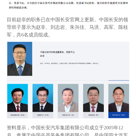
目前赵非的职务已在中国长安官网上更新。中国长安的领
导班子显示为赵非、刘志岩、朱兴佳、马洪、高军、陈桂
军，共6名成员组成。
资料显示，中国长安汽车集团有限公司成立于2005年12
月，隶属于中国兵器装备集团有限公司，是中国四大汽车