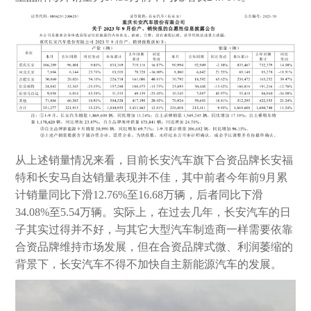
从上述销量情况来看，目前长安汽车旗下合资品牌长安福
特和长安马自达销量表现并不佳，其中前者今年前9月累
计销量同比下滑12.76%至16.68万辆，后者同比下滑
34.08%至5.54万辆。实际上，在过去几年，长安汽车的日
子其实过得并不好，与其它大型汽车制造商一样需要依靠
合资品牌维持市场发展，但在合资品牌式微、利润萎缩的
背景下，长安汽车不得不加快自主新能源汽车的发展。