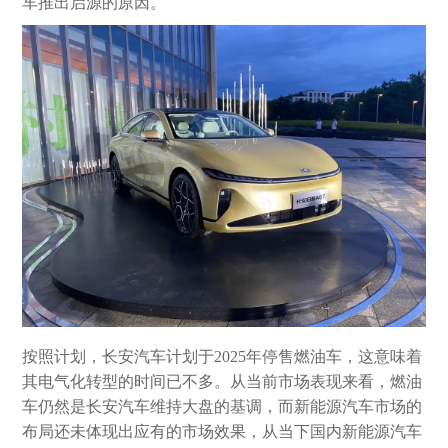
车推出启源的原因。
按照计划，长安汽车计划于2025年停售燃油车，这意味着
其电气化转型的时间已不多。从当前市场表现来看，燃油
车仍然是长安汽车维持大盘的基调，而新能源汽车市场的
布局还未体现出应有的市场效果，从当下国内新能源汽车